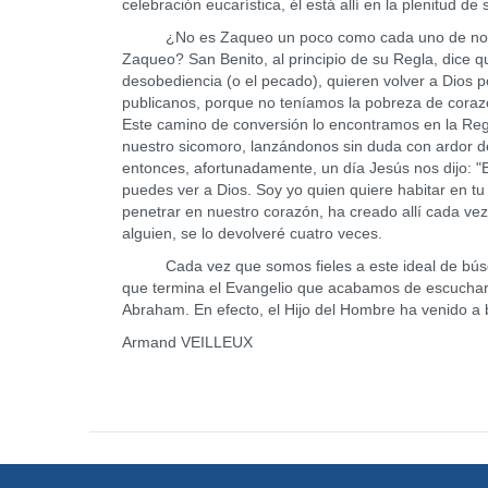
celebración eucarística, él está allí en la plenitud d
¿No es Zaqueo un poco como cada uno de nosotr
Zaqueo? San Benito, al principio de su Regla, dice q
desobediencia (o el pecado), quieren volver a Dios 
publicanos, porque no teníamos la pobreza de cora
Este camino de conversión lo encontramos en la Re
nuestro sicomoro, lanzándonos sin duda con ardor de
entonces, afortunadamente, un día Jesús nos dijo: "B
puedes ver a Dios. Soy yo quien quiere habitar en t
penetrar en nuestro corazón, ha creado allí cada ve
alguien, se lo devolveré cuatro veces.
Cada vez que somos fieles a este ideal de búsqued
que termina el Evangelio que acabamos de escuchar: 
Abraham. En efecto, el Hijo del Hombre ha venido a b
Armand VEILLEUX