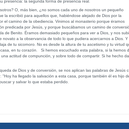
e su presencia: la segunda forma de presencia real.
os? O, más bien, ¿no somos cada uno de nosotros un pequeño
ue la escribió para aquellos que, habiéndose alejado de Dios por la
por el camino de la obediencia. Vinimos al monasterio porque éramos
zón predicada por Jesús, y porque buscábamos un camino de conversi
gla de Benito. Éramos demasiado pequeños para ver a Dios, y nos sub
 novato a la observancia de todo lo que pudiera acercarnos a Dios. Y
aja de tu sicomoro. No es desde la altura de tu ascetismo y tu virtud 
u casa, en tu corazón. Si hemos escuchado esta palabra, si la hemos 
z una actitud de compunción, y sobre todo de compartir. Si he hecho d
a de Dios y de conversión, se nos aplican las palabras de Jesús c
"Hoy ha llegado la salvación a esta casa, porque también él es hijo d
uscar y salvar lo que estaba perdido.