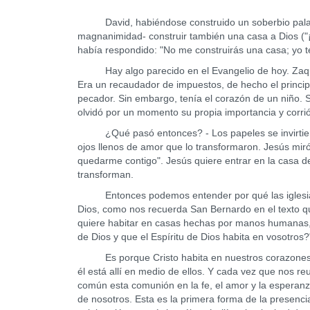
David, habiéndose construido un soberbio palacio
magnanimidad- construir también una casa a Dios ("¡Mi
había respondido: "No me construirás una casa; yo t
Hay algo parecido en el Evangelio de hoy. Zaqueo
Era un recaudador de impuestos, de hecho el princi
pecador. Sin embargo, tenía el corazón de un niño. 
olvidó por un momento su propia importancia y corrió
¿Qué pasó entonces? - Los papeles se invirtieron
ojos llenos de amor que lo transformaron. Jesús miró
quedarme contigo". Jesús quiere entrar en la casa d
transforman.
Entonces podemos entender por qué las iglesias cr
Dios, como nos recuerda San Bernardo en el texto q
quiere habitar en casas hechas por manos humanas, 
de Dios y que el Espíritu de Dios habita en vosotros?
Es porque Cristo habita en nuestros corazones qu
él está allí en medio de ellos. Y cada vez que nos r
común esta comunión en la fe, el amor y la esperanz
de nosotros. Esta es la primera forma de la presencia