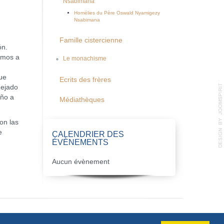
Nsabimana
Homélies du Père Oswald Nyamigezy
Nsabimana
Famille cistercienne
ón.
imos a
Le monachisme
que
Ecrits des frères
dejado
año a
Médiathèques
on las
e
CALENDRIER DES
ÉVÈNEMENTS
Aucun évènement