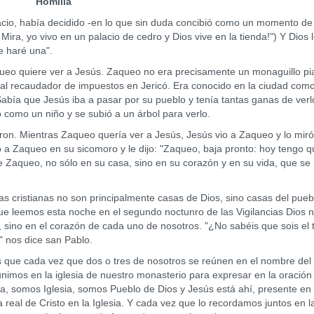
Homilía
, había decidido -en lo que sin duda concibió como un momento de
ra, yo vivo en un palacio de cedro y Dios vive en la tienda!") Y Dios 
e haré una".
 quiere ver a Jesús. Zaqueo no era precisamente un monaguillo pi
pal recaudador de impuestos en Jericó. Era conocido en la ciudad com
Sabía que Jesús iba a pasar por su pueblo y tenía tantas ganas de ver
 como un niño y se subió a un árbol para verlo.
. Mientras Zaqueo quería ver a Jesús, Jesús vio a Zaqueo y lo miró
 a Zaqueo en su sicomoro y le dijo: "Zaqueo, baja pronto: hoy tengo qu
e Zaqueo, no sólo en su casa, sino en su corazón y en su vida, que se
istianas no son principalmente casas de Dios, sino casas del pueb
ue leemos esta noche en el segundo noctunro de las Vigilancias Dios 
sino en el corazón de cada uno de nosotros. "¿No sabéis que sois el
" nos dice san Pablo.
e cada vez que dos o tres de nosotros se reúnen en el nombre del 
eunimos en la iglesia de nuestro monasterio para expresar en la oración
a, somos Iglesia, somos Pueblo de Dios y Jesús está ahí, presente en
 real de Cristo en la Iglesia. Y cada vez que lo recordamos juntos en l