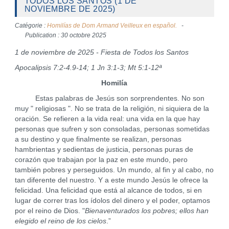
TODOS LOS SANTOS (1 DE
NOVIEMBRE DE 2025)
Catégorie :
Homilías de Dom Armand Veilleux en español.
Publication : 30 octobre 2025
1 de noviembre de 2025 - Fiesta de Todos los Santos
Apocalipsis 7:2-4.9-14; 1 Jn 3:1-3; Mt 5:1-12ª
Homilía
Estas palabras de Jesús son sorprendentes. No son
muy " religiosas ". No se trata de la religión, ni siquiera de la
oración. Se refieren a la vida real: una vida en la que hay
personas que sufren y son consoladas, personas sometidas
a su destino y que finalmente se realizan, personas
hambrientas y sedientas de justicia, personas puras de
corazón que trabajan por la paz en este mundo, pero
también pobres y perseguidos. Un mundo, al fin y al cabo, no
tan diferente del nuestro. Y a este mundo Jesús le ofrece la
felicidad. Una felicidad que está al alcance de todos, si en
lugar de correr tras los ídolos del dinero y el poder, optamos
por el reino de Dios. "
Bienaventurados los pobres; ellos han
elegido el reino de los cielos
.”