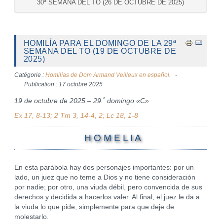
30ª SEMANA DEL TO (26 DE OCTUBRE DE 2025)
HOMILÍA PARA EL DOMINGO DE LA 29ª
SEMANA DEL TO (19 DE OCTUBRE DE
2025)
Catégorie :
Homilías de Dom Armand Veilleux en español.
Publication : 17 octobre 2025
º
19 de octubre de 2025 – 29.
domingo «C»
Ex 17, 8-13; 2 Tm 3, 14-4, 2; Lc 18, 1-8
H O M E L I A
En esta parábola hay dos personajes importantes: por un
lado, un juez que no teme a Dios y no tiene consideración
por nadie; por otro, una viuda débil, pero convencida de sus
derechos y decidida a hacerlos valer. Al final, el juez le da a
la viuda lo que pide, simplemente para que deje de
molestarlo.