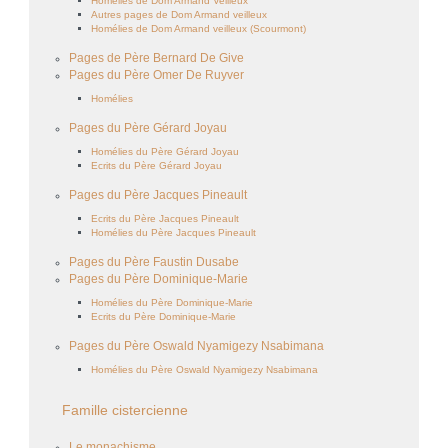
Homélies de Dom Armand Veilleux
Autres pages de Dom Armand veilleux
Homélies de Dom Armand veilleux (Scourmont)
Pages de Père Bernard De Give
Pages du Père Omer De Ruyver
Homélies
Pages du Père Gérard Joyau
Homélies du Père Gérard Joyau
Ecrits du Père Gérard Joyau
Pages du Père Jacques Pineault
Ecrits du Père Jacques Pineault
Homélies du Père Jacques Pineault
Pages du Père Faustin Dusabe
Pages du Père Dominique-Marie
Homélies du Père Dominique-Marie
Ecrits du Père Dominique-Marie
Pages du Père Oswald Nyamigezy Nsabimana
Homélies du Père Oswald Nyamigezy Nsabimana
Famille cistercienne
Le monachisme