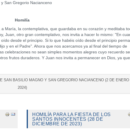
o y San Gregorio Nacianceno
Homilía
aría, la contemplativa, que guardaba en su corazón y meditaba to
oy, Juan, otro gran contemplativo, nos invita a hacer lo mismo: "En cua
oído desde el principio. Si lo que habéis oído desde el principio perm
jo y en el Padre". Ahora que nos acercamos ya al final del tiempo de
as celebraciones no sean simples momentos alegres cuyo recuerdo se
ros frutos duraderos. Y Juan nos invita a permanecer en Dios, ya que
 DE SAN BASILIO MAGNO Y SAN GREGORIO NACIANCENO (2 DE ENERO
2024)
HOMILÍA PARA LA FIESTA DE LOS
SANTOS INNOCENTES (28 DE
DICIEMBRE DE 2023)