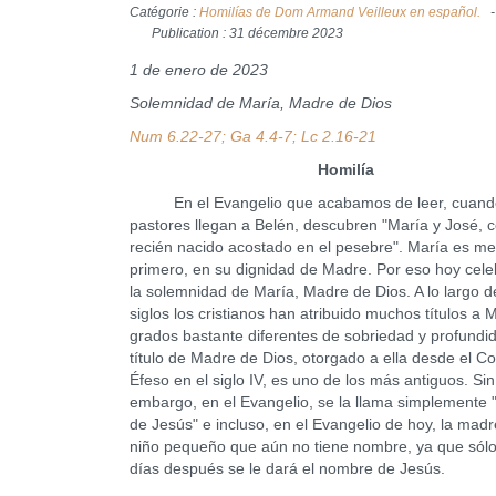
Catégorie :
Homilías de Dom Armand Veilleux en español.
Publication : 31 décembre 2023
1 de enero de 2023
Solemnidad de María, Madre de Dios
Num 6.22-27; Ga 4.4-7; Lc 2.16-21
Homilía
En el Evangelio que acabamos de leer, cuando
pastores llegan a Belén, descubren "María y José, c
recién nacido acostado en el pesebre". María es m
primero, en su dignidad de Madre. Por eso hoy cel
la solemnidad de María, Madre de Dios. A lo largo d
siglos los cristianos han atribuido muchos títulos a 
grados bastante diferentes de sobriedad y profundid
título de Madre de Dios, otorgado a ella desde el Co
Éfeso en el siglo IV, es uno de los más antiguos. Sin
embargo, en el Evangelio, se la llama simplemente
de Jesús" e incluso, en el Evangelio de hoy, la mad
niño pequeño que aún no tiene nombre, ya que sól
días después se le dará el nombre de Jesús.