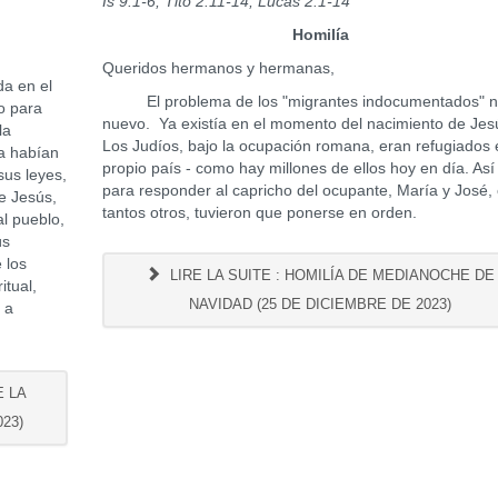
Is 9:1-6; Tito 2:11-14; Lucas 2:1-14
Homilía
Queridos hermanos y hermanas,
a en el
El problema de los "migrantes indocumentados" n
do para
nuevo. Ya existía en el momento del nacimiento de Jes
la
Los Judíos, bajo la ocupación romana, eran refugiados 
ca habían
propio país - como hay millones de ellos hoy en día. Así
sus leyes,
para responder al capricho del ocupante, María y José
ce Jesús,
tantos otros, tuvieron que ponerse en orden.
al pueblo,
ús
 los
LIRE LA SUITE : HOMILÍA DE MEDIANOCHE DE
itual,
NAVIDAD (25 DE DICIEMBRE DE 2023)
, a
E LA
23)