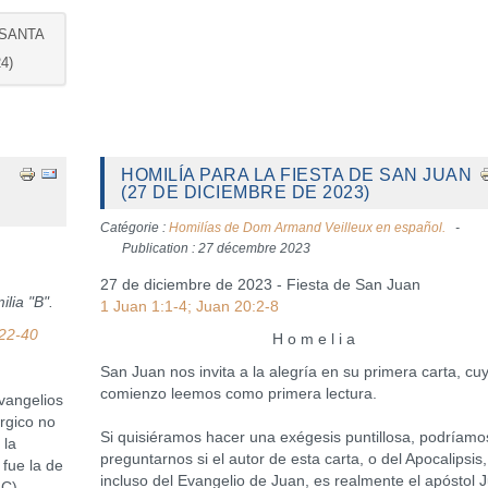
 SANTA
4)
HOMILÍA PARA LA FIESTA DE SAN JUAN
(27 DE DICIEMBRE DE 2023)
Catégorie :
Homilías de Dom Armand Veilleux en español.
Publication : 27 décembre 2023
27 de diciembre de 2023 - Fiesta de San Juan
lia "B".
1 Juan 1:1-4; Juan 20:2-8
,22-40
H o m e l i a
San Juan nos invita a la alegría en su primera carta, cu
comienzo leemos como primera lectura.
angelios
úrgico no
Si quisiéramos hacer una exégesis puntillosa, podríamo
 la
preguntarnos si el autor de esta carta, o del Apocalipsis,
 fue la de
incluso del Evangelio de Juan, es realmente el apóstol 
 C),