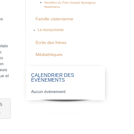
Homélies du Père Oswald Nyamigezy
Nsabimana
es
Famille cistercienne
Le monachisme
Ecrits des frères
lato
s:
Médiathèques
to
en
esis
CALENDRIER DES
ue el
ÉVÈNEMENTS
Aucun évènement
OS
)