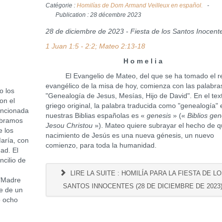
Catégorie :
Homilías de Dom Armand Veilleux en español.
Publication : 28 décembre 2023
28 de diciembre de 2023 - Fiesta de los Santos Inocent
1 Juan 1:5 - 2:2; Mateo 2:13-18
H o m e l i a
El Evangelio de Mateo, del que se ha tomado el re
evangélico de la misa de hoy, comienza con las palabra
 los
"Genealogía de Jesus, Mesías, Hijo de David". En el tex
on el
griego original, la palabra traducida como "genealogía" 
encionada
nuestras Biblias españolas es «
genesis
» («
Biblios gen
ebramos
Jesou Christou
»). Mateo quiere subrayar el hecho de q
e los
nacimiento de Jesús es una nueva génesis, un nuevo
María, con
comienzo, para toda la humanidad.
ad. El
ncilio de
LIRE LA SUITE : HOMILÍA PARA LA FIESTA DE L
 "Madre
SANTOS INNOCENTES (28 DE DICIEMBRE DE 2023
re de un
o ocho