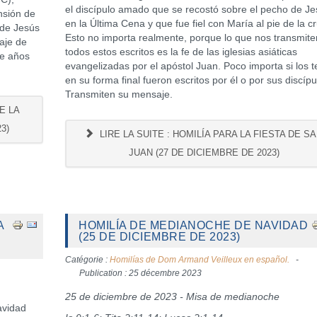
el discípulo amado que se recostó sobre el pecho de J
nsión de
en la Última Cena y que fue fiel con María al pie de la cr
 de Jesús
Esto no importa realmente, porque lo que nos transmite
aje de
todos estos escritos es la fe de las iglesias asiáticas
ce años
evangelizadas por el apóstol Juan. Poco importa si los t
en su forma final fueron escritos por él o por sus discípu
Transmiten su mensaje.
E LA
3)
LIRE LA SUITE : HOMILÍA PARA LA FIESTA DE S
JUAN (27 DE DICIEMBRE DE 2023)
A
HOMILÍA DE MEDIANOCHE DE NAVIDAD
(25 DE DICIEMBRE DE 2023)
Catégorie :
Homilías de Dom Armand Veilleux en español.
Publication : 25 décembre 2023
25 de diciembre de 2023 - Misa de medianoche
avidad