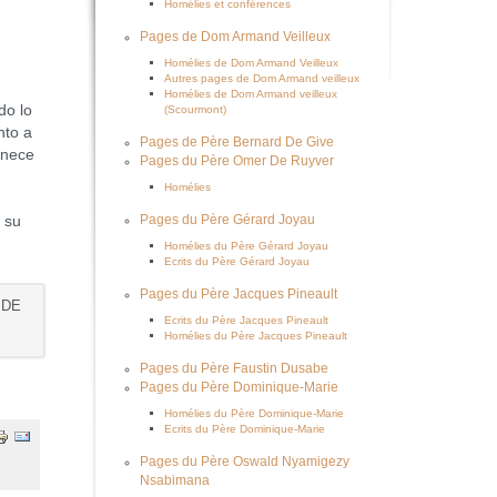
Homélies et conférences
Pages de Dom Armand Veilleux
Homélies de Dom Armand Veilleux
Autres pages de Dom Armand veilleux
Homélies de Dom Armand veilleux
do lo
(Scourmont)
nto a
Pages de Père Bernard De Give
anece
Pages du Père Omer De Ruyver
Homélies
 su
Pages du Père Gérard Joyau
Homélies du Père Gérard Joyau
Ecrits du Père Gérard Joyau
Pages du Père Jacques Pineault
 DE
Ecrits du Père Jacques Pineault
Homélies du Père Jacques Pineault
Pages du Père Faustin Dusabe
Pages du Père Dominique-Marie
Homélies du Père Dominique-Marie
Ecrits du Père Dominique-Marie
Pages du Père Oswald Nyamigezy
Nsabimana