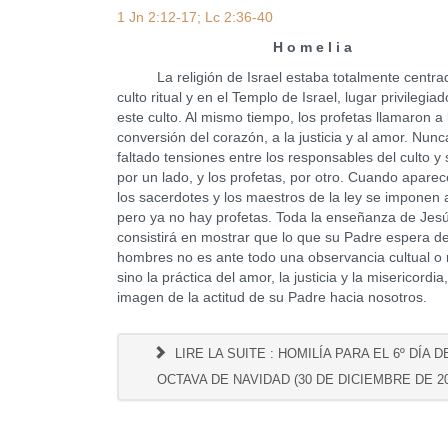
1 Jn 2:12-17; Lc 2:36-40
H o m e l i a
La religión de Israel estaba totalmente centrad
culto ritual y en el Templo de Israel, lugar privilegia
este culto. Al mismo tiempo, los profetas llamaron a 
conversión del corazón, a la justicia y al amor. Nun
faltado tensiones entre los responsables del culto y 
por un lado, y los profetas, por otro. Cuando apare
los sacerdotes y los maestros de la ley se imponen 
pero ya no hay profetas. Toda la enseñanza de Jes
consistirá en mostrar que lo que su Padre espera de
hombres no es ante todo una observancia cultual o r
sino la práctica del amor, la justicia y la misericordia
imagen de la actitud de su Padre hacia nosotros.
LIRE LA SUITE : HOMILÍA PARA EL 6º DÍA D
OCTAVA DE NAVIDAD (30 DE DICIEMBRE DE 20