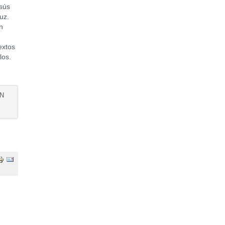
esús
uz.
n
extos
los.
AN