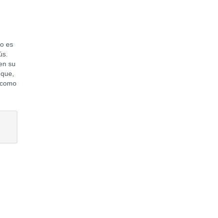
o es
ús.
en su
 que,
, como