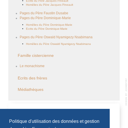
Ecrits du Père Jacques Pineault
Homélies du Père Jacques Pineault
Pages du Père Faustin Dusabe
Pages du Père Dominique-Marie
Homélies du Père Dominique-Marie
Ecrits du Père Dominique-Marie
Pages du Père Oswald Nyamigezy Nsabimana
Homélies du Père Oswald Nyamigezy Nsabimana
Famille cistercienne
Le monachisme
Ecrits des frères
Médiathèques
CALENDRIER DES ÉVÈNEMENTS
Politique d'utilisation des données et gestion
Aucun évènement