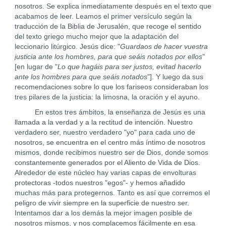
nosotros. Se explica inmediatamente después en el texto que
acabamos de leer. Leamos el primer versículo según la
traducción de la Biblia de Jerusalén, que recoge el sentido
del texto griego mucho mejor que la adaptación del
leccionario litúrgico. Jesús dice: "
Guardaos de hacer vuestra
justicia ante los hombres, para que seáis notados por ellos
"
[en lugar de "
Lo que hagáis para ser justos, evitad hacerlo
ante los hombres para que seáis notados
"]. Y luego da sus
recomendaciones sobre lo que los fariseos consideraban los
tres pilares de la justicia: la limosna, la oración y el ayuno.
En estos tres ámbitos, la enseñanza de Jesús es una
llamada a la verdad y a la rectitud de intención. Nuestro
verdadero ser, nuestro verdadero "yo" para cada uno de
nosotros, se encuentra en el centro más íntimo de nosotros
mismos, donde recibimos nuestro ser de Dios, donde somos
constantemente generados por el Aliento de Vida de Dios.
Alrededor de este núcleo hay varias capas de envolturas
protectoras -todos nuestros "egos"- y hemos añadido
muchas más para protegernos. Tanto es así que corremos el
peligro de vivir siempre en la superficie de nuestro ser.
Intentamos dar a los demás la mejor imagen posible de
nosotros mismos, y nos complacemos fácilmente en esa