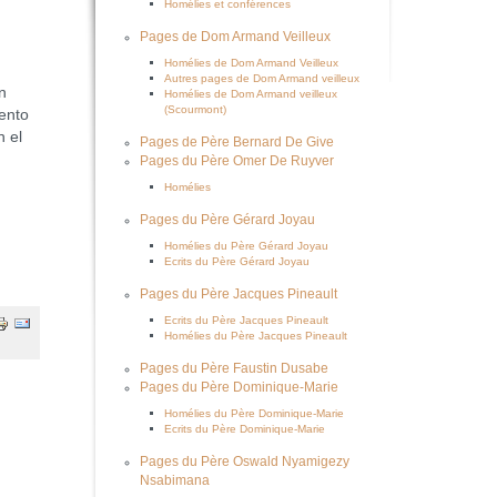
Homélies et conférences
Pages de Dom Armand Veilleux
Homélies de Dom Armand Veilleux
Autres pages de Dom Armand veilleux
n
Homélies de Dom Armand veilleux
(Scourmont)
mento
n el
Pages de Père Bernard De Give
Pages du Père Omer De Ruyver
Homélies
Pages du Père Gérard Joyau
Homélies du Père Gérard Joyau
Ecrits du Père Gérard Joyau
Pages du Père Jacques Pineault
Ecrits du Père Jacques Pineault
Homélies du Père Jacques Pineault
Pages du Père Faustin Dusabe
Pages du Père Dominique-Marie
Homélies du Père Dominique-Marie
Ecrits du Père Dominique-Marie
Pages du Père Oswald Nyamigezy
Nsabimana