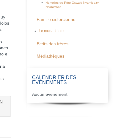
Homélies du Père Oswald Nyamigezy
Nsabimana
muy
Famille cistercienne
dolos
s
Le monachisme
s
Ecrits des frères
ones.
mo el
Médiathèques
ria
CALENDRIER DES
os
ÉVÈNEMENTS
Aucun évènement
AN