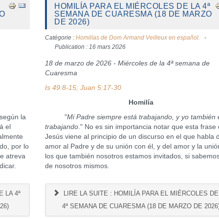
HOMILÍA PARA EL MIÉRCOLES DE LA 4ª
ZO
SEMANA DE CUARESMA (18 DE MARZO
DE 2026)
Catégorie :
Homilías de Dom Armand Veilleux en español.
Publication : 16 mars 2026
18 de marzo de 2026 - Miércoles de la 4ª semana de
Cuaresma
Is 49:8-15; Juan 5:17-30
Homilía
 según la
"
Mi Padre siempre está trabajando, y yo también 
á el
trabajando
." No es sin importancia notar que esta frase
nalmente
Jesús viene al principio de un discurso en el que habla 
o, por lo
amor al Padre y de su unión con él, y del amor y la unió
e atreva
los que también nosotros estamos invitados, si sabemos 
dicar.
de nosotros mismos.
 LA 4ª
LIRE LA SUITE : HOMILÍA PARA EL MIÉRCOLES DE
26)
4ª SEMANA DE CUARESMA (18 DE MARZO DE 2026