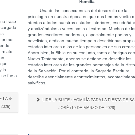
Homilía
Una de las consecuencias del desarrollo de la
psicología en nuestra época es que nos hemos vuelto 
una frase
atentos a todos nuestros estados interiores, escudriñán
 cargada
y analizándolos a veces hasta el extremo. Muchos de lo
os
grandes escritores modernos, especialmente poetas y
l primer
novelistas, dedican mucho tiempo a describir sus propio
iendo:
estados interiores o los de los personajes de sus creaci
 relato
Ahora bien, la Biblia en su conjunto, tanto el Antiguo co
uan
Nuevo Testamento, apenas se detiene en describir los
 que
estados interiores de los grandes personajes de la Histo
y la
de la Salvación. Por el contrario, la Sagrada Escritura
 se fue a
describe esencialmente acontecimientos, acontecimient
salvíficos.
 LA 4ª
LIRE LA SUITE : HOMILÍA PARA LA FIESTA DE S
2026)
JOSÉ (19 DE MARZO DE 2026)