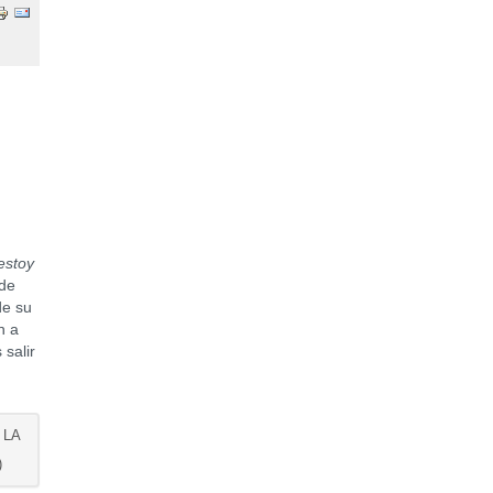
estoy
 de
de su
n a
salir
 LA
)