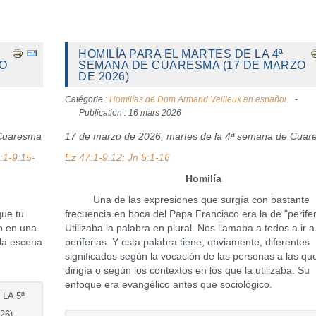
HOMILÍA PARA EL MARTES DE LA 4ª
ZO
SEMANA DE CUARESMA (17 DE MARZO
DE 2026)
Catégorie :
Homilías de Dom Armand Veilleux en español.
Publication : 16 mars 2026
 Cuaresma
17 de marzo de 2026, martes de la 4ª semana de Cua
:1-9:15-
Ez 47:1-9.12; Jn 5:1-16
Homilía
Una de las expresiones que surgía con bastante
ue tu
frecuencia en boca del Papa Francisco era la de "perifer
to en una
Utilizaba la palabra en plural. Nos llamaba a todos a ir a
la escena
periferias. Y esta palabra tiene, obviamente, diferentes
significados según la vocación de las personas a las qu
dirigía o según los contextos en los que la utilizaba. Su
enfoque era evangélico antes que sociológico.
LA 5ª
26)