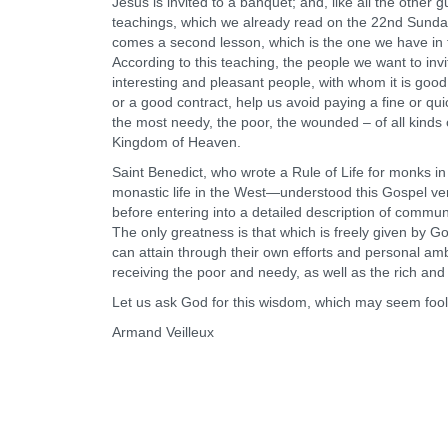
Jesus is invited to a banquet; and, like all the othe
teachings, which we already read on the 22nd Sunday i
comes a second lesson, which is the one we have in t
According to this teaching, the people we want to inv
interesting and pleasant people, with whom it is good t
or a good contract, help us avoid paying a fine or qui
the most needy, the poor, the wounded – of all kinds o
Kingdom of Heaven.
Saint Benedict, who wrote a Rule of Life for monks in
monastic life in the West—understood this Gospel very 
before entering into a detailed description of communi
The only greatness is that which is freely given by 
can attain through their own efforts and personal amb
receiving the poor and needy, as well as the rich and po
Let us ask God for this wisdom, which may seem fooli
Armand Veilleux