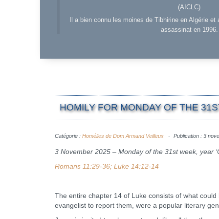
(AICLC)
Il a bien connu les moines de Tibhirine en Algérie et 
assassinat en 1996.
HOMILY FOR MONDAY OF THE 31ST
Catégorie :
Homélies de Dom Armand Veilleux
Publication : 3 no
3 November 2025 – Monday of the 31st week, year ‘
Romans 11:29-36; Luke 14:12-14
The entire chapter 14 of Luke consists of what could b
evangelist to report them, were a popular literary g