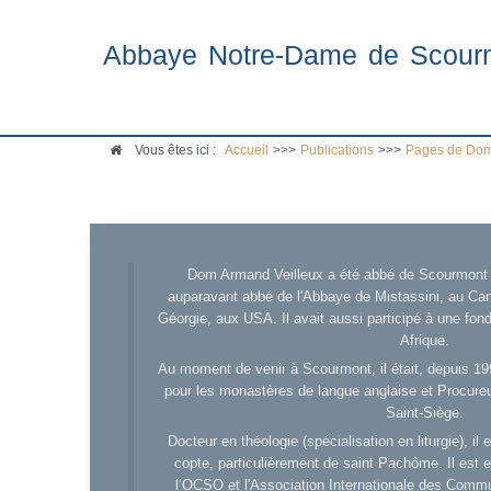
Abbaye Notre-Dame de Scour
Vous êtes ici :
Accueil
>>>
Publications
>>>
Pages de Dom
Dom Armand Veilleux a été abbé de Scourmont d
auparavant abbé de l'Abbaye de Mistassini, au Cana
Géorgie, aux USA. Il avait aussi participé à une fo
Afrique.
Au moment de venir à Scourmont, il était, depuis 19
pour les monastères de langue anglaise et Procureu
Saint-Siège.
Docteur en théologie (spécialisation en liturgie), i
copte, particulièrement de saint Pachôme. Il est en
l’OCSO et l'Association Internationale des Comm