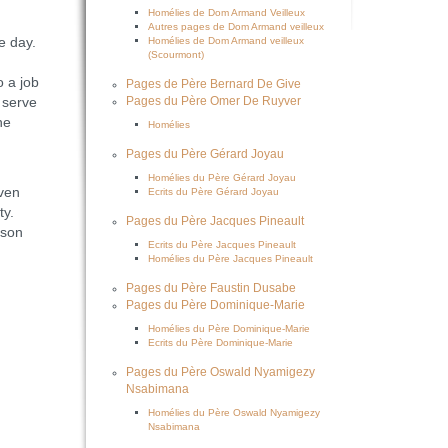
Homélies de Dom Armand Veilleux
Autres pages de Dom Armand veilleux
e day.
Homélies de Dom Armand veilleux
(Scourmont)
o a job
Pages de Père Bernard De Give
 serve
Pages du Père Omer De Ruyver
he
Homélies
Pages du Père Gérard Joyau
Homélies du Père Gérard Joyau
even
Ecrits du Père Gérard Joyau
ty.
Pages du Père Jacques Pineault
rson
Ecrits du Père Jacques Pineault
Homélies du Père Jacques Pineault
Pages du Père Faustin Dusabe
Pages du Père Dominique-Marie
Homélies du Père Dominique-Marie
Ecrits du Père Dominique-Marie
Pages du Père Oswald Nyamigezy
Nsabimana
Homélies du Père Oswald Nyamigezy
Nsabimana