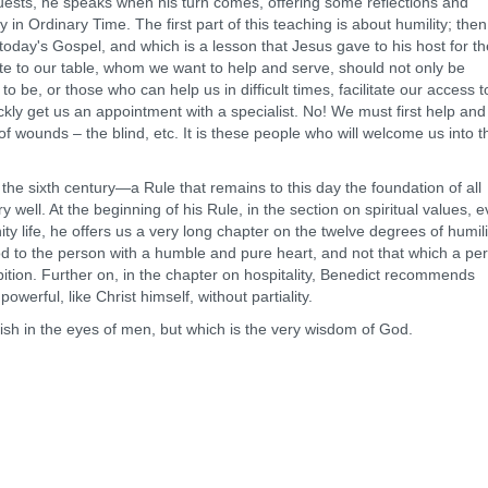
r guests, he speaks when his turn comes, offering some reflections and
n Ordinary Time. The first part of this teaching is about humility; then
oday's Gospel, and which is a lesson that Jesus gave to his host for th
ite to our table, whom we want to help and serve, should not only be
o be, or those who can help us in difficult times, facilitate our access t
ckly get us an appointment with a specialist. No! We must first help and
f wounds – the blind, etc. It is these people who will welcome us into t
 the sixth century—a Rule that remains to this day the foundation of all
well. At the beginning of his Rule, in the section on spiritual values, 
ty life, he offers us a very long chapter on the twelve degrees of humili
God to the person with a humble and pure heart, and not that which a pe
ition. Further on, in the chapter on hospitality, Benedict recommends
werful, like Christ himself, without partiality.
sh in the eyes of men, but which is the very wisdom of God.