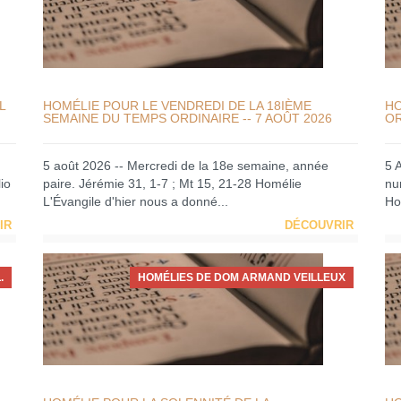
L
HOMÉLIE POUR LE VENDREDI DE LA 18IÈME
HO
SEMAINE DU TEMPS ORDINAIRE -- 7 AOÛT 2026
OR
5 août 2026 -- Mercredi de la 18e semaine, année
5 
io
paire. Jérémie 31, 1-7 ; Mt 15, 21-28 Homélie
nu
L'Évangile d'hier nous a donné...
Ho
IR
DÉCOUVRIR
.
HOMÉLIES DE DOM ARMAND VEILLEUX