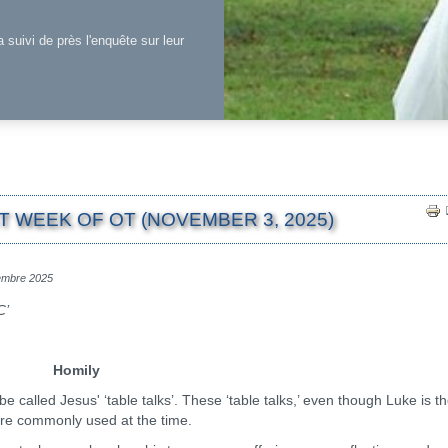
a suivi de près l'enquête sur leur
 WEEK OF OT (NOVEMBER 3, 2025)
vembre 2025
C’
Homily
e called Jesus' ‘table talks’. These ‘table talks,’ even though Luke is t
enre commonly used at the time.