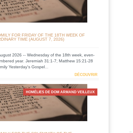
MILY FOR FRIDAY OF THE 18TH WEEK OF
DINARY TIME (AUGUST 7, 2026)
August 2026 -- Wednesday of the 18th week, even-
mbered year. Jeremiah 31:1-7; Matthew 15:21-28
mily Yesterday's Gospel...
DÉCOUVRIR
HOMÉLIES DE DOM ARMAND VEILLEUX