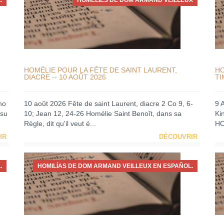
.
HOMÉLIES DE DOM ARMAND VEILLEUX
HOMÉLIE POUR LA FÊTE DE SAINT LAURENT,
HO
DIACRE -- 10 AOÛT 2026
TI
no
10 août 2026 Fête de saint Laurent, diacre 2 Co 9, 6-
9 
 su
10; Jean 12, 24-26 Homélie Saint Benoît, dans sa
Ki
Règle, dit qu'il veut é...
HO
IR
DÉCOUVRIR
.
HOMILÍAS DE DOM ARMAND VEILLEUX EN ESPAÑOL.