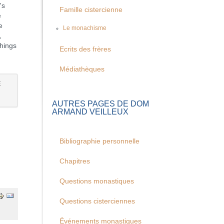
's
Famille cistercienne
e
e
Le monachisme
,
things
Ecrits des frères
Médiathèques
E
AUTRES PAGES DE DOM
ARMAND VEILLEUX
Bibliographie personnelle
Chapitres
Questions monastiques
Questions cisterciennes
Événements monastiques