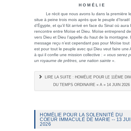
H O M É L I E
Le récit que nous avons lu dans la première le
situe à peine trois mois après que le peuple d’Israël f
d’Égypte, et qu’il fût arrivé en face du Sinaï où aura l
rencontre entre Moïse et Dieu. Moïse entreprend d
vers Dieu et Dieu l’appelle du haut de la montagne.
message reçu n’est cependant pas pour Moïse tout se
est pour tout le peuple avec qui Dieu veut faire une A
à qui il confie une mission collective :
« vous serez p
un royaume de prêtres, une nation sainte
».
LIRE LA SUITE : HOMÉLIE POUR LE 11ÈME D
DU TEMPS ORDINAIRE « A » 14 JUIN 2026
HOMÉLIE POUR LA SOLENNITÉ DU
COEUR IMMACULÉ DE MARIE -- 13 JU
2026