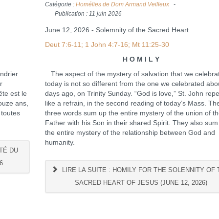
Catégorie :
Homélies de Dom Armand Veilleux
Publication : 11 juin 2026
June 12, 2026 - Solemnity of the Sacred Heart
Deut 7:6-11; 1 John 4:7-16; Mt 11:25-30
H O M I L Y
ndrier
The aspect of the mystery of salvation that we celebra
r
today is not so different from the one we celebrated abo
te est le
days ago, on Trinity Sunday. “God is love,” St. John repe
ouze ans,
like a refrain, in the second reading of today’s Mass. Th
 toutes
three words sum up the entire mystery of the union of t
Father with his Son in their shared Spirit. They also sum
the entire mystery of the relationship between God and
humanity.
TÉ DU
6
LIRE LA SUITE : HOMILY FOR THE SOLENNITY OF 
SACRED HEART OF JESUS (JUNE 12, 2026)