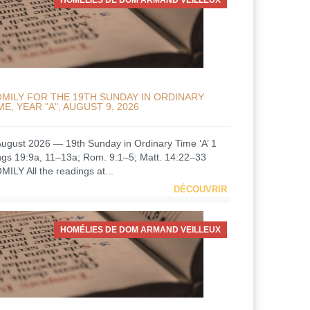
HOMÉLIES DE DOM ARMAND VEILLEUX
MILY FOR THE 19TH SUNDAY IN ORDINARY
ME, YEAR "A", AUGUST 9, 2026
August 2026 — 19th Sunday in Ordinary Time ‘A’ 1
ngs 19:9a, 11–13a; Rom. 9:1–5; Matt. 14:22–33
MILY All the readings at...
DÉCOUVRIR
HOMÉLIES DE DOM ARMAND VEILLEUX