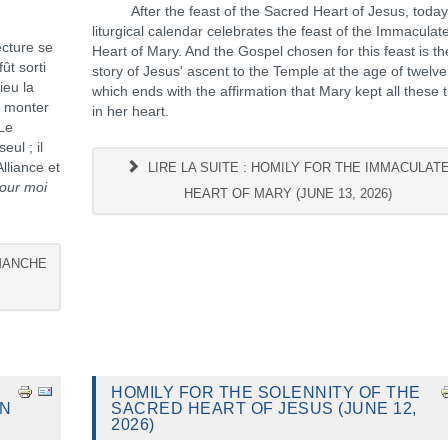
After the feast of the Sacred Heart of Jesus, today
liturgical calendar celebrates the feast of the Immaculat
cture se
Heart of Mary. And the Gospel chosen for this feast is th
ût sorti
story of Jesus' ascent to the Temple at the age of twelve
ieu la
which ends with the affirmation that Mary kept all these 
e monter
in her heart.
 Le
ul ; il
lliance et
LIRE LA SUITE : HOMILY FOR THE IMMACULAT
our moi
HEART OF MARY (JUNE 13, 2026)
IMANCHE
HOMILY FOR THE SOLENNITY OF THE
IN
SACRED HEART OF JESUS (JUNE 12,
2026)