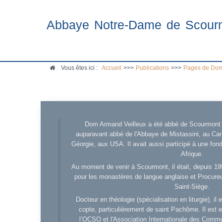
Abbaye Notre-Dame de Scour
Vous êtes ici :
Accueil
>>>
Publications
>>>
Pages de Dom
Dom Armand Veilleux a été abbé de Scourmont d
auparavant abbé de l'Abbaye de Mistassini, au Cana
Géorgie, aux USA. Il avait aussi participé à une fo
Afrique.
Au moment de venir à Scourmont, il était, depuis 19
pour les monastères de langue anglaise et Procureu
Saint-Siège.
Docteur en théologie (spécialisation en liturgie), i
copte, particulièrement de saint Pachôme. Il est en
l’OCSO et l'Association Internationale des Comm