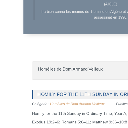
(AICLC)
Il a bien connu les moines de Tibhirine en Algérie et 
assassinat en 1996.
Homélies de Dom Armand Veilleux
HOMILY FOR THE 11TH SUNDAY IN ORD
Catégorie :
Homélies de Dom Armand Veilleux
Publica
Homily for the 11th Sunday in Ordinary Time, Year A
Exodus 19:2–6; Romans 5:6–11; Matthew 9:36–10:8