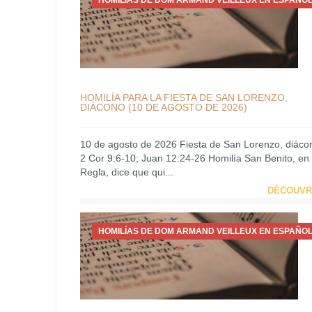
HOMILÍAS DE DOM ARMAND VEILLEUX EN ESPAÑOL
HOMILÍA PARA LA FIESTA DE SAN LORENZO,
DIÁCONO (10 DE AGOSTO DE 2026)
10 de agosto de 2026 Fiesta de San Lorenzo, diáco
2 Cor 9:6-10; Juan 12:24-26 Homilía San Benito, en
Regla, dice que qui...
DÉCOUVR
HOMILÍAS DE DOM ARMAND VEILLEUX EN ESPAÑOL