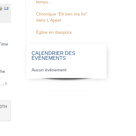
temps...
Chronique "Eh ben ma foi"
dans L'Appel
Église en diaspora
 Time
CALENDRIER DES
ÉVÈNEMENTS
Aucun évènement
the
.; I
10TH