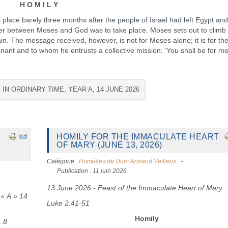
H O M I L Y
place barely three months after the people of Israel had left Egypt and
nter between Moses and God was to take place. Moses sets out to climb 
n. The message received, however, is not for Moses alone; it is for th
t and to whom he entrusts a collective mission: ‘You shall be for me
 IN ORDINARY TIME, YEAR A, 14 JUNE 2026
HOMILY FOR THE IMMACULATE HEART
OF MARY (JUNE 13, 2026)
Catégorie :
Homélies de Dom Armand Veilleux
Publication : 11 juin 2026
13 June 2026 - Feast of the Immaculate Heart of Mary
 « A »
14
Luke 2:41-51
Homily
, 8