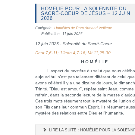
HOMÉLIE POUR LA SOLENNITÉ DU
SACRÉ-COEUR DE JÉSUS -- 12 JUIN
2026
Catégorie :
Homélies de Dom Armand Veilleux
Publication : 11 juin 2026
12 juin 2026 - Solennité du Sacré-Coeur
Deut 7,6-11; 1Jean 4,7-16; Mt 11,25-30
H O M É L I E
L'aspect du mystère du salut que nous célébr
aujourd'hui n'est pas tellement différent de celui qu
avons célébré il y a une dizaine de jours, le dimanch
Trinité. "Dieu est amour", répète saint Jean, comme
refrain, dans la seconde lecture de la messe d'aujou
Ces trois mots résument tout le mystère de l'union 
son Fils dans leur commun Esprit. Ils résument aussi
mystère des relations entre Dieu et l'humanité.
LIRE LA SUITE : HOMÉLIE POUR LA SOLENNI