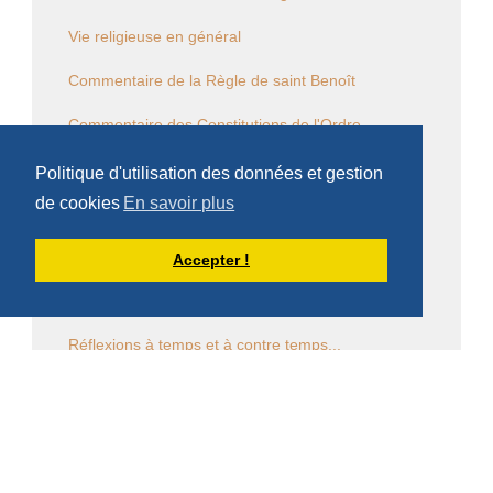
Vie religieuse en général
Commentaire de la Règle de saint Benoît
Commentaire des Constitutions de l'Ordre
Sessions diverses
Politique d'utilisation des données et gestion
de cookies
En savoir plus
Law Commission OCSO - Documents
Law Commission Papers
Accepter !
Bibliographie pachômienne
Réflexions à temps et à contre temps...
Chronique "Eh ben ma foi" dans L'Appel
Église en diaspora