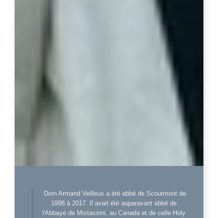
Dom Armand Veilleux a été abbé de Scourmont de
1998 à 2017. Il avait été auparavant abbé de
l'Abbaye de Mistassini, au Canada et de celle Holy