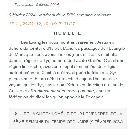
Publication : 8 février 2024
ème
9 février 2024- vendredi de la 5
semaine ordinaire
1R 11, 29-32. 12, 19 ; Mc 7, 31-37
H O M É L I E
Les Évangiles nous montrent rarement Jésus en
dehors du territoire d’Israël. Dans les passages de l’Évangile
de Marc que nous avons lus ces jours-ci, Jésus était allé
dans la région de Tyr, au nord du Lac de Galilée. C’était une
région limitrophe, avec une population mêlée, de religion
surtout païenne. C’est là qu’il avait guéri la fille de la Syro-
phénicienne. Et, au début du texte d’aujourd’hui, nous le
voyons quitter Tyr, passer par Sidon, en direction du Lac de
Galilée et
aller directement en terre païenne
, dans la
fédération de dix villes qu’on appelait la Décapole.
LIRE LA SUITE : HOMÉLIE POUR LE VENDREDI DE LA
5ÈME SEMAINE DU TEMPS ORDINAIRE (9 FÉVRIER 2024)