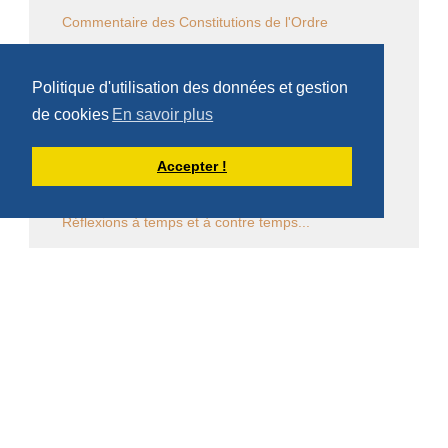
Commentaire des Constitutions de l'Ordre
Sessions diverses
Politique d'utilisation des données et gestion
Law Commission OCSO - Documents
de cookies
En savoir plus
Law Commission Papers
Accepter !
Bibliographie pachômienne
Réflexions à temps et à contre temps...
Chronique "Eh ben ma foi" dans L'Appel
Église en diaspora
CALENDRIER DES ÉVÈNEMENTS
Aucun évènement