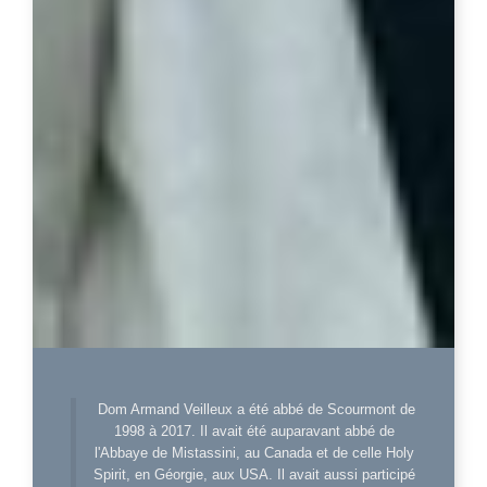
Dom Armand Veilleux a été abbé de Scourmont de
1998 à 2017. Il avait été auparavant abbé de
l'Abbaye de Mistassini, au Canada et de celle Holy
Spirit, en Géorgie, aux USA. Il avait aussi participé