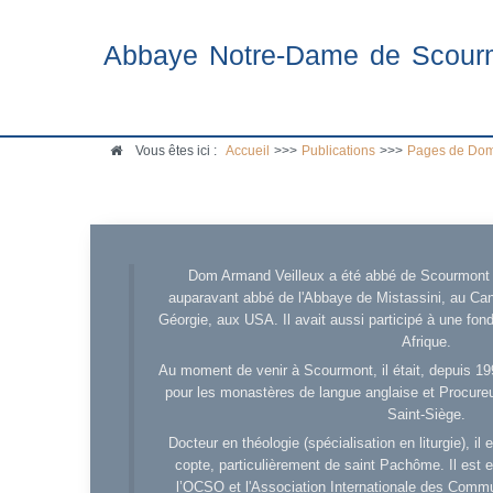
Abbaye Notre-Dame de Scour
Vous êtes ici :
Accueil
>>>
Publications
>>>
Pages de Dom
Dom Armand Veilleux a été abbé de Scourmont d
auparavant abbé de l'Abbaye de Mistassini, au Cana
Géorgie, aux USA. Il avait aussi participé à une fo
Afrique.
Au moment de venir à Scourmont, il était, depuis 19
pour les monastères de langue anglaise et Procureu
Saint-Siège.
Docteur en théologie (spécialisation en liturgie), i
copte, particulièrement de saint Pachôme. Il est en
l’OCSO et l'Association Internationale des Comm