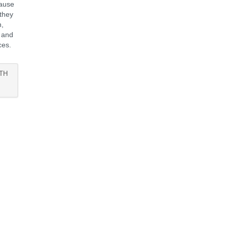
cause
 they
n,
y and
ces.
TH