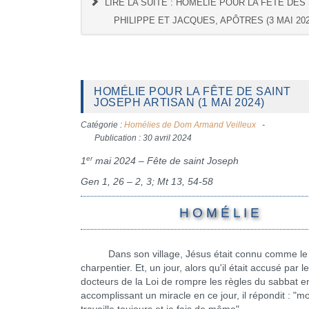
LIRE LA SUITE : HOMÉLIE POUR LA FÊTE DES
PHILIPPE ET JACQUES, APÔTRES (3 MAI 202
HOMÉLIE POUR LA FÊTE DE SAINT
JOSEPH ARTISAN (1 MAI 2024)
Catégorie :
Homélies de Dom Armand Veilleux
Publication : 30 avril 2024
er
1
mai 2024 – Fête de saint Joseph
Gen 1, 26 – 2, 3; Mt 13, 54-58
H O M É L I E
Dans son village, Jésus était connu comme le f
charpentier. Et, un jour, alors qu'il était accusé par l
docteurs de la Loi de rompre les règles du sabbat e
accomplissant un miracle en ce jour, il répondit : "