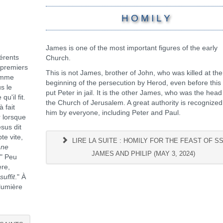
H O M I L Y
James is one of the most important figures of the early
érents
Church.
s premiers
This is not James, brother of John, who was killed at the
Comme
beginning of the persecution by Herod, even before this
s le
put Peter in jail. It is the other James, who was the head
 qu'il fit.
the Church of Jerusalem. A great authority is recognized
à fait
him by everyone, including Peter and Paul.
r lorsque
sus dit
te vite,
LIRE LA SUITE : HOMILY FOR THE FEAST OF SS
 ne
JAMES AND PHILIP (MAY 3, 2024)
" Peu
ère,
uffit
." À
lumière