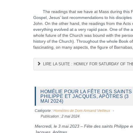
The readings that we have at Mass during this P
Gospel, Jesus’ last recommendations to his disciples 
John. On the other hand, the readings from the Acts of
everything evolved at a very rapid pace. One of the asp
whole future of the Church was bound with the personal 
history of the Church). Throughout the whole Book of Ac
fascinating, on many aspects, the figure of Barnab
LIRE LA SUITE : HOMILY FOR SATURDAY OF TH
HOMÉLIE POUR LA FÊTE DES SAINTS
PHILIPPE ET JACQUES, APÔTRES (3
MAI 2024)
Catégorie :
Homélies de Dom Armand Veilleux
Publication : 2 mai 2024
Mercredi, le 3 mai 2023 – Fête des saints Philippe e
Jacques, Apôtres