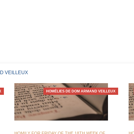
D VEILLEUX
X
HOMÉLIES DE DOM ARMAND VEILLEUX
HOMILY FOR FRIDAY OF THE 18TH WEEK OF
HO