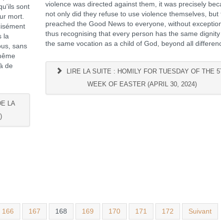
violence was directed against them, it was precisely be
u'ils sont
not only did they refuse to use violence themselves, but
our mort.
preached the Good News to everyone, without exceptio
écisément
thus recognising that every person has the same dignit
 la
the same vocation as a child of God, beyond all differen
ous, sans
 même
là de
LIRE LA SUITE : HOMILY FOR TUESDAY OF THE 5
WEEK OF EASTER (APRIL 30, 2024)
DE LA
)
166
167
168
169
170
171
172
Suivant