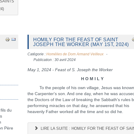
 SAINTS
4)
HOMILY FOR THE FEAST OF SAINT
JOSEPH THE WORKER (MAY 1ST, 2024)
Catégorie :
Homélies de Dom Armand Veilleux
Publication : 30 avril 2024
May 1, 2024 - Feast of S. Joseph the Worker
H O M I L Y
To the people of his own village, Jesus was known
the Carpenter's son. And one day, when he was accuse
the Doctors of the Law of breaking the Sabbath's rules 
performing miracles on that day, he answered that his
ils du
heavenly Father worked all the time and so did he.
es
n
mon Père
LIRE LA SUITE : HOMILY FOR THE FEAST OF SAI