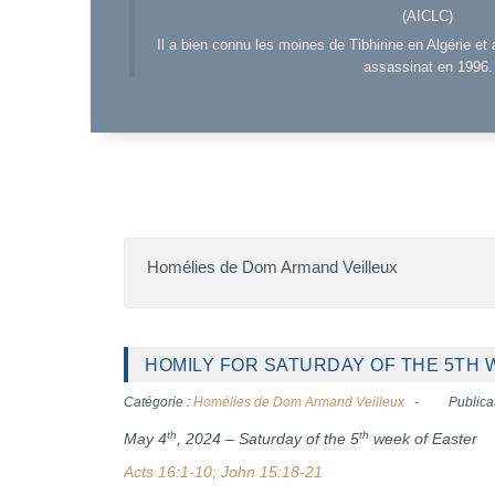
(AICLC)
Il a bien connu les moines de Tibhirine en Algérie et 
assassinat en 1996.
Homélies de Dom Armand Veilleux
HOMILY FOR SATURDAY OF THE 5TH W
Catégorie :
Homélies de Dom Armand Veilleux
Publica
th
th
May 4
, 2024 – Saturday of the 5
week of Easter
Acts 16:1-10; John 15:18-21