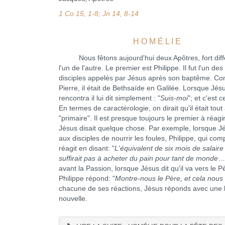
1 Co 15, 1-8; Jn 14, 8-14
H O M É L I E
Nous fêtons aujourd'hui deux Apôtres, fort diff
l'un de l'autre. Le premier est Philippe. Il fut l'un de
disciples appelés par Jésus après son baptême. 
Pierre, il était de Bethsaïde en Galilée. Lorsque Jésu
rencontra il lui dit simplement : "
Suis-moi
"; et c'est ce
En termes de caractérologie, on dirait qu'il était tout 
"primaire". Il est presque toujours le premier à réagi
Jésus disait quelque chose. Par exemple, lorsque Jé
aux disciples de nourrir les foules, Philippe, qui comp
réagit en disant: "
L'équivalent de six mois de salaire
suffirait pas à acheter du pain pour tant de monde
…
avant la Passion, lorsque Jésus dit qu'il va vers le P
Philippe répond: "
Montre-nous le Père, et cela nous s
chacune de ses réactions, Jésus réponds avec une 
nouvelle.