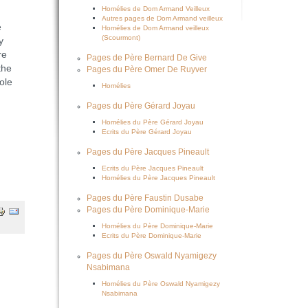
Homélies de Dom Armand Veilleux
Autres pages de Dom Armand veilleux
e
Homélies de Dom Armand veilleux
(Scourmont)
y
re
Pages de Père Bernard De Give
the
Pages du Père Omer De Ruyver
ole
Homélies
Pages du Père Gérard Joyau
Homélies du Père Gérard Joyau
Ecrits du Père Gérard Joyau
Pages du Père Jacques Pineault
Ecrits du Père Jacques Pineault
Homélies du Père Jacques Pineault
Pages du Père Faustin Dusabe
Pages du Père Dominique-Marie
Homélies du Père Dominique-Marie
Ecrits du Père Dominique-Marie
Pages du Père Oswald Nyamigezy
Nsabimana
Homélies du Père Oswald Nyamigezy
Nsabimana