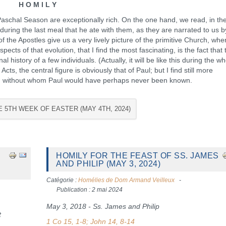
H O M I L Y
aschal Season are exceptionally rich. On the one hand, we read, in th
during the last meal that he ate with them, as they are narrated to us b
 the Apostles give us a very lively picture of the primitive Church, whe
ects of that evolution, that I find the most fascinating, is the fact that 
history of a few individuals. (Actually, it will be like this during the wh
ts, the central figure is obviously that of Paul; but I find still more
as, without whom Paul would have perhaps never been known.
E 5TH WEEK OF EASTER (MAY 4TH, 2024)
HOMILY FOR THE FEAST OF SS. JAMES
AND PHILIP (MAY 3, 2024)
Catégorie :
Homélies de Dom Armand Veilleux
Publication : 2 mai 2024
May 3, 2018 - Ss. James and Philip
t
1 Co 15, 1-8; John 14, 8-14