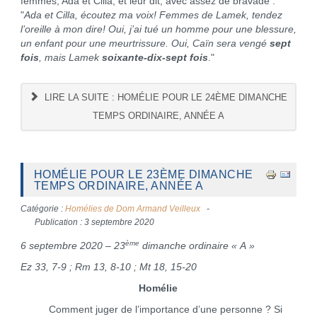
femmes, Ada et Cilla, et leur dit, avec assez de bravade :
"
Ada et Cilla, écoutez ma voix! Femmes de Lamek, tendez
l’oreille à mon dire! Oui, j’ai tué un homme pour une blessure,
un enfant pour une meurtrissure. Oui, Caïn sera vengé
sept
fois
, mais Lamek
soixante-dix-sept fois
."
LIRE LA SUITE : HOMÉLIE POUR LE 24ÈME DIMANCHE
TEMPS ORDINAIRE, ANNÉE A
HOMÉLIE POUR LE 23ÈME DIMANCHE
TEMPS ORDINAIRE, ANNÉE A
Catégorie :
Homélies de Dom Armand Veilleux
Publication : 3 septembre 2020
ème
6 septembre 2020 – 23
dimanche ordinaire « A »
Ez 33, 7-9 ; Rm 13, 8-10 ; Mt 18, 15-20
Homélie
Comment juger de l’importance d’une personne ? Si