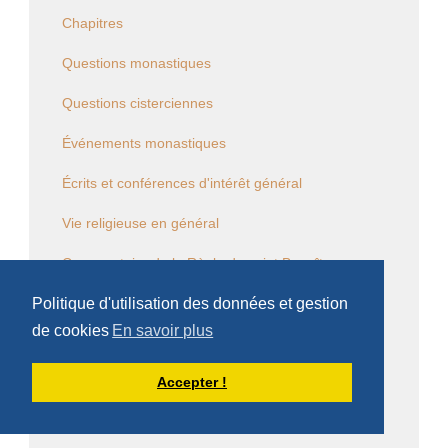
Chapitres
Questions monastiques
Questions cisterciennes
Événements monastiques
Écrits et conférences d'intérêt général
Vie religieuse en général
Commentaire de la Règle de saint Benoît
Politique d'utilisation des données et gestion
Commentaire des Constitutions de l'Ordre
de cookies
En savoir plus
Sessions diverses
Accepter !
Law Commission OCSO - Documents
Law Commission Papers