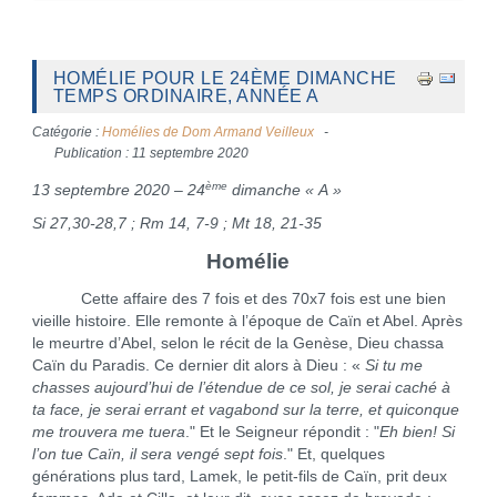
HOMÉLIE POUR LE 24ÈME DIMANCHE
TEMPS ORDINAIRE, ANNÉE A
Catégorie :
Homélies de Dom Armand Veilleux
Publication : 11 septembre 2020
ème
13 septembre 2020 – 24
dimanche « A »
Si 27,30-28,7 ; Rm 14, 7-9 ; Mt 18, 21-35
Homélie
Cette affaire des 7 fois et des 70x7 fois est une bien
vieille histoire. Elle remonte à l’époque de Caïn et Abel. Après
le meurtre d’Abel, selon le récit de la Genèse, Dieu chassa
Caïn du Paradis. Ce dernier dit alors à Dieu : «
Si tu me
chasses aujourd’hui de l’étendue de ce sol, je serai caché à
ta face, je serai errant et vagabond sur la terre, et quiconque
me trouvera me tuera
." Et le Seigneur répondit : "
Eh bien! Si
l’on tue Caïn, il sera vengé sept fois
." Et, quelques
générations plus tard, Lamek, le petit-fils de Caïn, prit deux