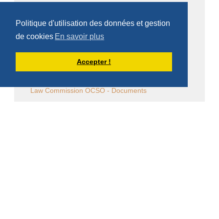
Vie religieuse en général
Politique d'utilisation des données et gestion
Commentaire de la Règle de saint Benoît
de cookies
En savoir plus
Commentaire des Constitutions de l'Ordre
Accepter !
Sessions diverses
Law Commission OCSO - Documents
Law Commission Papers
Bibliographie pachômienne
Réflexions à temps et à contre temps...
Chronique "Eh ben ma foi" dans L'Appel
Église en diaspora