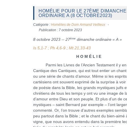
HOMÉLIE POUR LE 27ÈME DIMANCHE
ORDINAIRE A (8 OCTOBRE2023)
Catégorie :
Homélies de Dom Armand Veilleux
Publication : 7 octobre 2023
ème
8 octobre 2023 -- 27
dimanche ordinaire « A »
Is 5,1-7 ; Ph 4,6-9 ; Mt 21,33-43
H O M É L I E
Parmi les Livres de l’Ancien Testament il y en 
Cantique des Cantiques, qui est tout entier un chan
ou une série de chants d’amour. Même si les esprits
cartésiens ont souvent exprimé de la surprise à voir
de poésie dans la Bible, les grands mystiques juifs e
chrétiens de tous les temps y ont vu une image de la
d’amour entre Dieu et son peuple. Et plus d’un de c
mystiques – saint Bernard par exemple – l’ont larg
commenté. Or, l’on trouve d’autres exemples sembl
peu partout dans la Bible ; et le chant du bien-aimé 
vigne, que nous avons entendu dans la première lec