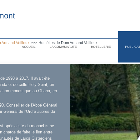
mont
 Armand Veilleux
>>>
Homélies de Dom Armand Veilleux
ACCUEIL
LA COMMUNAUTÉ
HÔTELLERIE
PUBLICA
e 1998 à 2017. Il avait été
.
da et de celle Holy Spirit, en
ndation monastique au Ghana, en
90, Conseiller de l'Abbé Général
r Général de l'Ordre auprès du
l est spécialiste du monachisme
 charge de faire le lien entre
unautés de Laïcs Cisterciens