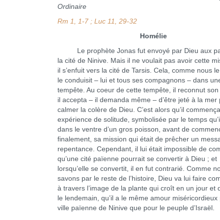
Ordinaire
Rm 1, 1-7 ; Luc 11, 29-32
Homélie
Le prophète Jonas fut envoyé par Dieu aux pa
la cité de Ninive. Mais il ne voulait pas avoir cette mi
il s’enfuit vers la cité de Tarsis. Cela, comme nous l
le conduisit – lui et tous ses compagnons – dans une
tempête. Au coeur de cette tempête, il reconnut son
il accepta – il demanda même – d’être jeté à la mer
calmer la colère de Dieu. C’est alors qu’il commenç
expérience de solitude, symbolisée par le temps qu’
dans le ventre d’un gros poisson, avant de commen
finalement, sa mission qui était de prêcher un mes
repentance. Cependant, il lui était impossible de c
qu’une cité païenne pourrait se convertir à Dieu ; et
lorsqu’elle se convertit, il en fut contrarié. Comme n
savons par le reste de l’histoire, Dieu va lui faire c
à travers l’image de la plante qui croît en un jour et
le lendemain, qu’il a le même amour miséricordieux 
ville païenne de Ninive que pour le peuple d’Israël.