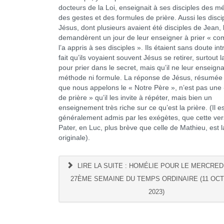
docteurs de la Loi, enseignait à ses disciples des m
des gestes et des formules de prière. Aussi les disci
Jésus, dont plusieurs avaient été disciples de Jean, l
demandèrent un jour de leur enseigner à prier « c
l’a appris à ses disciples ». Ils étaient sans doute in
fait qu’ils voyaient souvent Jésus se retirer, surtout la
pour prier dans le secret, mais qu’il ne leur enseignai
méthode ni formule. La réponse de Jésus, résumée
que nous appelons le « Notre Père », n’est pas une
de prière » qu’il les invite à répéter, mais bien un
enseignement très riche sur ce qu’est la prière. (Il es
généralement admis par les exégètes, que cette ver
Pater, en Luc, plus brève que celle de Mathieu, est l
originale).
LIRE LA SUITE : HOMÉLIE POUR LE MERCREDI
27ÈME SEMAINE DU TEMPS ORDINAIRE (11 OC
2023)