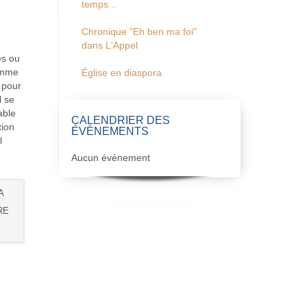
temps...
Chronique "Eh ben ma foi"
dans L'Appel
es ou
comme
Église en diaspora
 pour
l se
able
CALENDRIER DES
tion
ÉVÈNEMENTS
l
Aucun évènement
A
RE