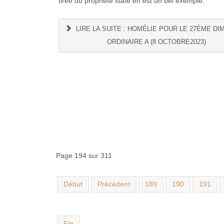
tirée du prophète Isaïe en est un bel exemple.
LIRE LA SUITE : HOMÉLIE POUR LE 27ÈME D
ORDINAIRE A (8 OCTOBRE2023)
Page 194 sur 311
Début
Précédent
189
190
191
Fin