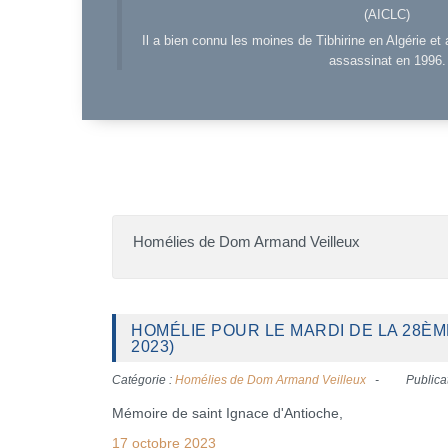
(AICLC)
Il a bien connu les moines de Tibhirine en Algérie et 
assassinat en 1996.
Homélies de Dom Armand Veilleux
HOMÉLIE POUR LE MARDI DE LA 28È
2023)
Catégorie :
Homélies de Dom Armand Veilleux
Publica
Mémoire de saint Ignace d'Antioche,
17 octobre 2023