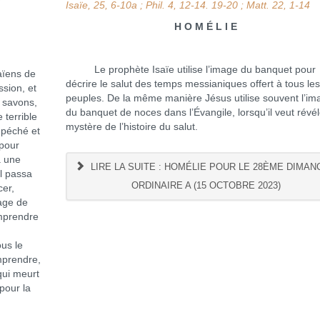
Isaïe, 25, 6-10a ; Phil. 4, 12-14. 19-20 ; Matt. 22, 1-14
H O M É L I E
Le prophète Isaïe utilise l’image du banquet pour
ïens de
décrire le salut des temps messianiques offert à tous le
ssion, et
peuples. De la même manière Jésus utilise souvent l’im
e savons,
du banquet de noces dans l’Évangile, lorsqu’il veut révél
 terrible
mystère de l’histoire du salut.
 péché et
 pour
a une
LIRE LA SUITE : HOMÉLIE POUR LE 28ÈME DIMAN
il passa
ORDINAIRE A (15 OCTOBRE 2023)
cer,
sage de
omprendre
ous le
omprendre,
 qui meurt
pour la