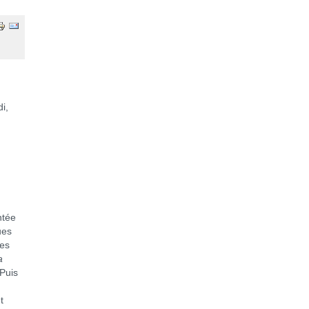
,
ntée
ues
ces
a
Puis
t