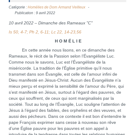
Catégorie :
Homélies de Dom Armand Veilleux
Publication : 9 avril 2022
10 avril 2022 – Dimanche des Rameaux "C"
Is 50, 4-7; Ph 2, 6-11; Lc 22, 14-23,56
H O M É L I E
En cette année nous lisons, en ce dimanche des
Rameaux, le récit de la Passion selon l’Évangéliste Luc.
Comme nous le savons, Luc est l’Évangéliste de la
miséricorde. La tradition de l’Église primitive qu’il nous
transmet dans son Évangile, est celle de l’amour infini de
Dieu manifesté en Jésus-Christ. Aucun des Évangéliste n’a
mieux perçu et exprimé la sensibilité de l’amour du Père, qui
s’est manifesté en Jésus, surtout à l’égard des pauvres, de
ceux qui souffrent, de ceux qui sont marginalisés par la
société. Tout au long de l’Évangile, Luc souligne l’attention de
Jésus à l’égard des faibles, des orphelins et des veuves, et
aussi des pécheurs. Dans ce contexte il est bon d’entendre le
pape François exprimer sans cesse à nouveau son rêve
d’une Église pauvre pour les pauvres et son appel à
introduire de la tendresse dans toutes les relations humaines.