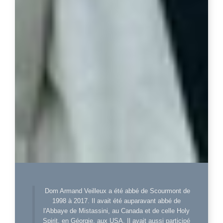
Dom Armand Veilleux a été abbé de Scourmont de
1998 à 2017. Il avait été auparavant abbé de
l'Abbaye de Mistassini, au Canada et de celle Holy
Spirit, en Géorgie, aux USA. Il avait aussi participé