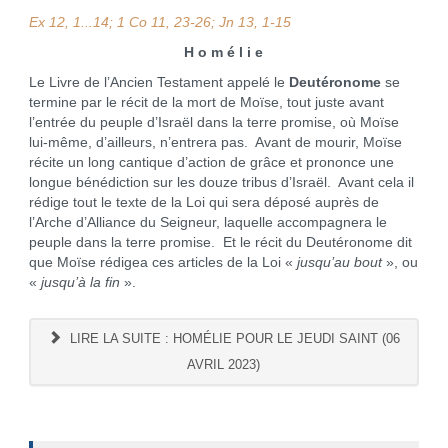
Ex 12, 1...14; 1 Co 11, 23-26; Jn 13, 1-15
H o m é l i e
Le Livre de l’Ancien Testament appelé le
Deutéronome
se
termine par le récit de la mort de Moïse, tout juste avant
l’entrée du peuple d’Israël dans la terre promise, où Moïse
lui-même, d’ailleurs, n’entrera pas. Avant de mourir, Moïse
récite un long cantique d’action de grâce et prononce une
longue bénédiction sur les douze tribus d’Israël. Avant cela il
rédige tout le texte de la Loi qui sera déposé auprès de
l’Arche d’Alliance du Seigneur, laquelle accompagnera le
peuple dans la terre promise. Et le récit du Deutéronome dit
que Moïse rédigea ces articles de la Loi «
jusqu’au bout
», ou
«
jusqu’à la fin
».
LIRE LA SUITE : HOMÉLIE POUR LE JEUDI SAINT (06
AVRIL 2023)