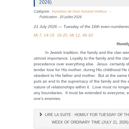
2026)
Catégorie :
Homélies de Dom Armand Veilleux
Publication : 20 juillet 2026
21 July 2026 — Tuesday of the 16th even-numbere
Mi 7, 14-15. 18-20; Mt 12, 46-50
Homil
In Jewish tradition, the family and the clan wer
utmost importance. Loyalty to the family and the cla
precedence over everything else. Jesus certainly 
tender love for His mother; during His childhood He 
obedient to His father and mother. But at the same 
puts an end to the supremacy of the family and the 
nature of relationships within it. Love must no long
any boundaries. It must be extended to everyone, e
one’s enemies.
LIRE LA SUITE : HOMILY FOR TUESDAY OF TH
WEEK OF ORDINARY TIME (JULY 21, 2026)