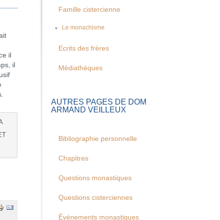
Famille cistercienne
Le monachisme
ait
e
Ecrits des frères
e il
s, il
Médiathèques
usif
e
s.
AUTRES PAGES DE DOM
ARMAND VEILLEUX
A
ET
Bibliographie personnelle
Chapitres
Questions monastiques
Questions cisterciennes
Événements monastiques