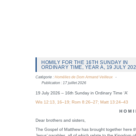
HOMILY FOR THE 16TH SUNDAY IN
ORDINARY TIME, YEAR A, 19 JULY 20
Catégorie :
Homélies de Dom Armand Veilleux
Publication : 17 juillet 2026
19 July 2026 – 16th Sunday in Ordinary Time ‘A’
Wis 12:13, 16–19; Rom 8:26–27; Matt 13:24–43
H O M I L 
Dear brothers and sisters,
The Gospel of Matthew has brought together here t
Jesus’ parables, all of which relate to the Kingdom 