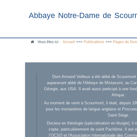
Abbaye Notre-Dame de Scour
Vous êtes ici :
Accueil
>>>
Publications
>>>
Pages de Dom
Dom Armand Veilleux a été abbé de Scourmont d
auparavant abbé de l'Abbaye de Mistassini, au Cana
Géorgie, aux USA. Il avait aussi participé à une fo
Afrique.
Au moment de venir à Scourmont, il était, depuis 19
pour les monastères de langue anglaise et Procureu
Saint-Siège.
Docteur en théologie (spécialisation en liturgie), i
copte, particulièrement de saint Pachôme. Il est en
l’OCSO et l'Association Internationale des Comm