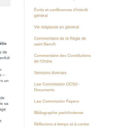
Écrits et conférences d'intérêt
général
Vie religieuse en général
Commentaire de la Règle de
e
saint Benoît
s de
Commentaire des Constitutions
enfuit
de l'Ordre
u
Sessions diverses
e –
rs un
Law Commission OCSO -
Documents
ble
Law Commission Papers
de sa
mage
Bibliographie pachômienne
e
Réflexions à temps et à contre