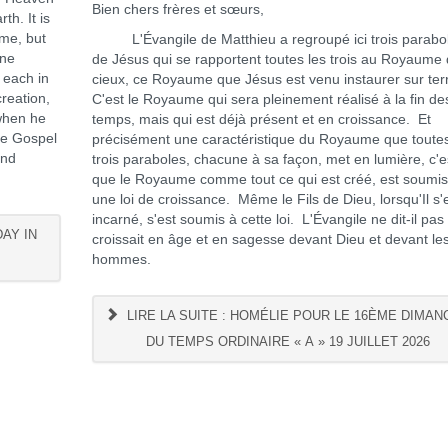
Bien chers frères et sœurs,
h. It is
ime, but
L'Évangile de Matthieu a regroupé ici trois parabo
one
de Jésus qui se rapportent toutes les trois au Royaume
 each in
cieux, ce Royaume que Jésus est venu instaurer sur ter
creation,
C'est le Royaume qui sera pleinement réalisé à la fin de
 when he
temps, mais qui est déjà présent et en croissance. Et
he Gospel
précisément une caractéristique du Royaume que toutes
and
trois paraboles, chacune à sa façon, met en lumière, c'e
que le Royaume comme tout ce qui est créé, est soumis
une loi de croissance. Même le Fils de Dieu, lorsqu'Il s'
incarné, s'est soumis à cette loi. L'Évangile ne dit-il pas 
DAY IN
croissait en âge et en sagesse devant Dieu et devant le
hommes.
LIRE LA SUITE : HOMÉLIE POUR LE 16ÈME DIMAN
DU TEMPS ORDINAIRE « A » 19 JUILLET 2026