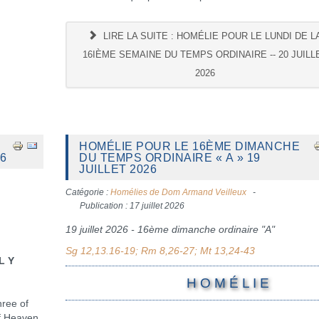
LIRE LA SUITE : HOMÉLIE POUR LE LUNDI DE L
16IÈME SEMAINE DU TEMPS ORDINAIRE -- 20 JUILL
2026
HOMÉLIE POUR LE 16ÈME DIMANCHE
26
DU TEMPS ORDINAIRE « A » 19
JUILLET 2026
Catégorie :
Homélies de Dom Armand Veilleux
Publication : 17 juillet 2026
19 juillet 2026 -
16ème dimanche ordinaire
"A"
Sg 12,13.16-19; Rm 8,26-27; Mt 13,24-43
Y
H O M É L I E
hree of
of Heaven