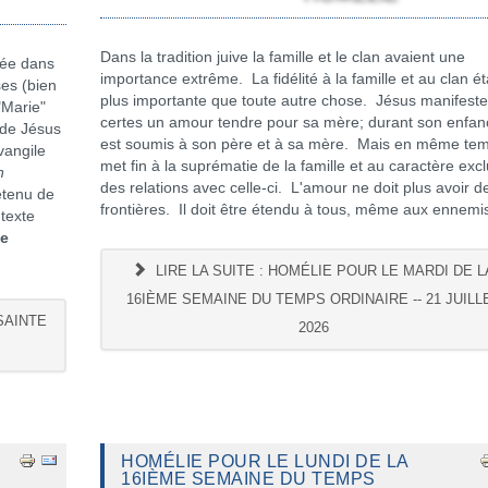
Dans la tradition juive la famille et le clan avaient une
née dans
importance extrême. La fidélité à la famille et au clan ét
ses (bien
plus importante que toute autre chose. Jésus manifest
"Marie"
certes un amour tendre pour sa mère; durant son enfanc
 de Jésus
est soumis à son père et à sa mère. Mais en même temp
vangile
met fin à la suprématie de la famille et au caractère excl
n
des relations avec celle-ci. L'amour ne doit plus avoir d
etenu de
frontières. Il doit être étendu à tous, même aux ennemi
 texte
le
LIRE LA SUITE : HOMÉLIE POUR LE MARDI DE L
16IÈME SEMAINE DU TEMPS ORDINAIRE -- 21 JUILL
SAINTE
2026
HOMÉLIE POUR LE LUNDI DE LA
16IÈME SEMAINE DU TEMPS