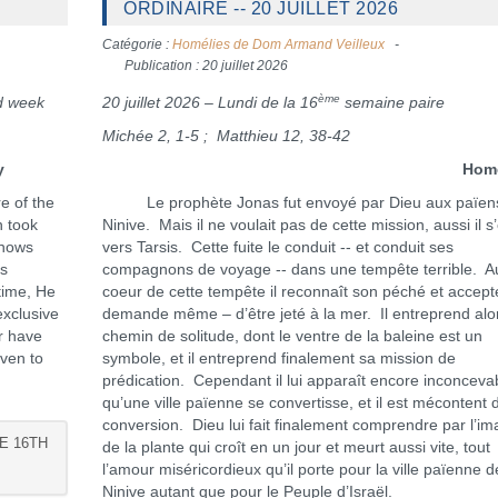
ORDINAIRE -- 20 JUILLET 2026
Catégorie :
Homélies de Dom Armand Veilleux
Publication : 20 juillet 2026
ème
d week
20 juillet 2026 – Lundi de la 16
semaine paire
Michée 2, 1-5 ; Matthieu 12, 38-42
y
Homéli
e of the
Le prophète Jonas fut envoyé par Dieu aux païen
n took
Ninive. Mais il ne voulait pas de cette mission, aussi il s’
shows
vers Tarsis. Cette fuite le conduit -- et conduit ses
is
compagnons de voyage -- dans une tempête terrible. A
time, He
coeur de cette tempête il reconnaît son péché et accept
exclusive
demande même – d’être jeté à la mer. Il entreprend alo
er have
chemin de solitude, dont le ventre de la baleine est un
ven to
symbole, et il entreprend finalement sa mission de
prédication. Cependant il lui apparaît encore inconceva
qu’une ville païenne se convertisse, et il est mécontent 
conversion. Dieu lui fait finalement comprendre par l’i
E 16TH
de la plante qui croît en un jour et meurt aussi vite, tout
l’amour miséricordieux qu’il porte pour la ville païenne d
Ninive autant que pour le Peuple d’Israël.