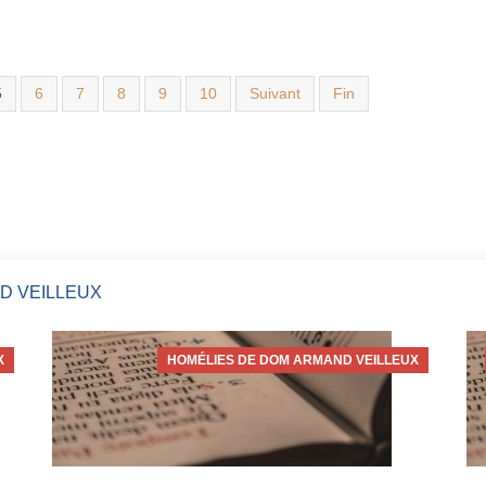
5
6
7
8
9
10
Suivant
Fin
D VEILLEUX
X
HOMÉLIES DE DOM ARMAND VEILLEUX