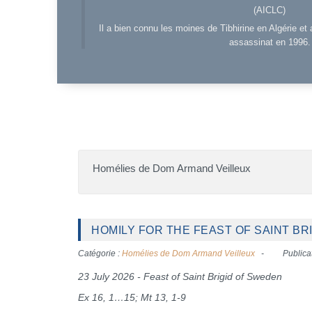
(AICLC)
Il a bien connu les moines de Tibhirine en Algérie et 
assassinat en 1996.
Homélies de Dom Armand Veilleux
HOMILY FOR THE FEAST OF SAINT BRI
Catégorie :
Homélies de Dom Armand Veilleux
Publicat
23 July 2026 - Feast of Saint Brigid of Sweden
Ex 16, 1…15; Mt 13, 1-9