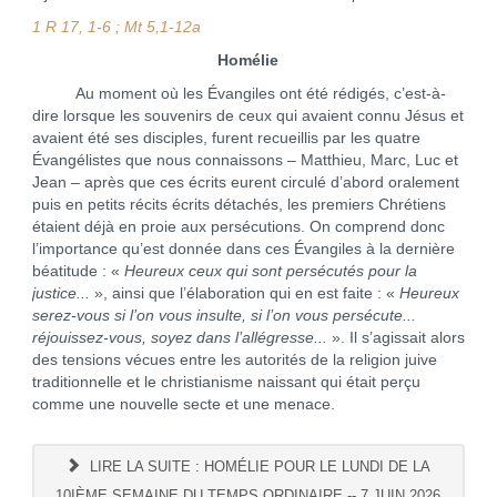
1 R 17, 1-6 ; Mt 5,1-12a
Homélie
Au moment où les Évangiles ont été rédigés, c’est-à-
dire lorsque les souvenirs de ceux qui avaient connu Jésus et
avaient été ses disciples, furent recueillis par les quatre
Évangélistes que nous connaissons – Matthieu, Marc, Luc et
Jean – après que ces écrits eurent circulé d’abord oralement
puis en petits récits écrits détachés, les premiers Chrétiens
étaient déjà en proie aux persécutions. On comprend donc
l’importance qu’est donnée dans ces Évangiles à la dernière
béatitude : «
Heureux ceux qui sont persécutés pour la
justice...
», ainsi que l’élaboration qui en est faite : «
Heureux
serez-vous si l’on vous insulte, si l’on vous persécute...
réjouissez-vous, soyez dans l’allégresse...
». Il s’agissait alors
des tensions vécues entre les autorités de la religion juive
traditionnelle et le christianisme naissant qui était perçu
comme une nouvelle secte et une menace.
LIRE LA SUITE : HOMÉLIE POUR LE LUNDI DE LA
10IÈME SEMAINE DU TEMPS ORDINAIRE -- 7 JUIN 2026