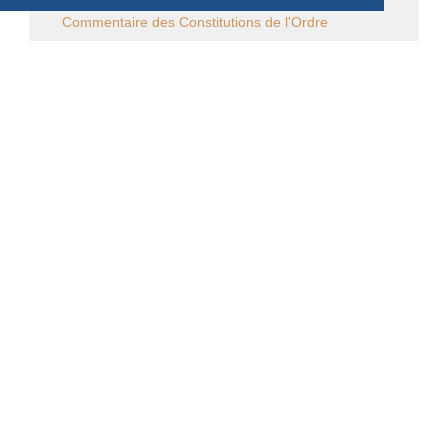
Commentaire des Constitutions de l'Ordre
Sessions diverses
Law Commission OCSO - Documents
Law Commission Papers
Bibliographie pachômienne
Réflexions à temps et à contre temps...
Chronique "Eh ben ma foi" dans L'Appel
Église en diaspora
CALENDRIER DES ÉVÈNEMENTS
Aucun évènement