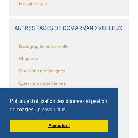
Médiathèques
AUTRES PAGES DE DOM ARMAND VEILLEUX
Bibliographie personnelle
Chapitres
Questions monastiques
Questions cisterciennes
Événements monastiques
Politique d'utilisation des données et gestion
Écrits et conférences d'intérêt général
de cookies
En savoir plus
Vie religieuse en général
Accepter !
Commentaire de la Règle de saint Benoît