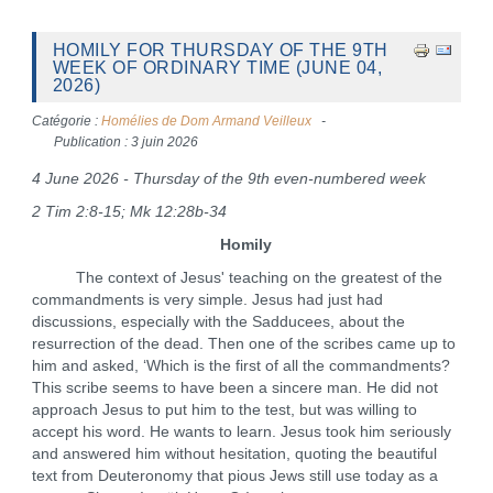
HOMILY FOR THURSDAY OF THE 9TH
WEEK OF ORDINARY TIME (JUNE 04,
2026)
Catégorie :
Homélies de Dom Armand Veilleux
Publication : 3 juin 2026
4 June 2026 - Thursday of the 9th even-numbered week
2 Tim 2:8-15; Mk 12:28b-34
Homily
The context of Jesus' teaching on the greatest of the
commandments is very simple. Jesus had just had
discussions, especially with the Sadducees, about the
resurrection of the dead. Then one of the scribes came up to
him and asked, ‘Which is the first of all the commandments?
This scribe seems to have been a sincere man. He did not
approach Jesus to put him to the test, but was willing to
accept his word. He wants to learn. Jesus took him seriously
and answered him without hesitation, quoting the beautiful
text from Deuteronomy that pious Jews still use today as a