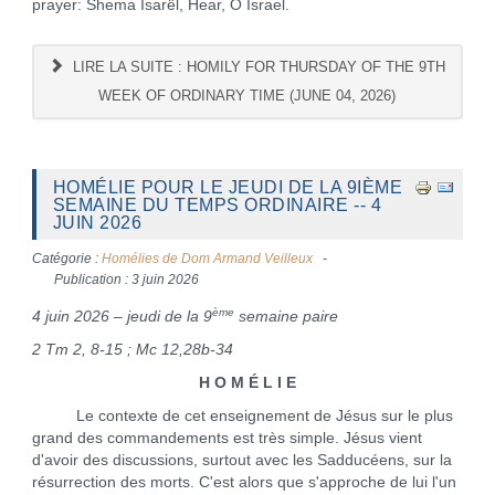
prayer: Shema Isarël, Hear, O Israel.
LIRE LA SUITE : HOMILY FOR THURSDAY OF THE 9TH
WEEK OF ORDINARY TIME (JUNE 04, 2026)
HOMÉLIE POUR LE JEUDI DE LA 9IÈME
SEMAINE DU TEMPS ORDINAIRE -- 4
JUIN 2026
Catégorie :
Homélies de Dom Armand Veilleux
Publication : 3 juin 2026
ème
4 juin 2026 – jeudi de la 9
semaine paire
2 Tm 2, 8-15 ; Mc 12,28b-34
H O M É L I E
Le contexte de cet enseignement de Jésus sur le plus
grand des commandements est très simple. Jésus vient
d'avoir des discussions, surtout avec les Sadducéens, sur la
résurrection des morts. C'est alors que s'approche de lui l'un