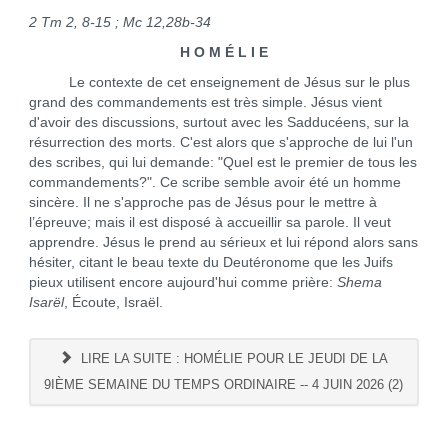
2 Tm 2, 8-15 ; Mc 12,28b-34
H O M É L I E
Le contexte de cet enseignement de Jésus sur le plus
grand des commandements est très simple. Jésus vient
d'avoir des discussions, surtout avec les Sadducéens, sur la
résurrection des morts. C'est alors que s'approche de lui l'un
des scribes, qui lui demande: "Quel est le premier de tous les
commandements?". Ce scribe semble avoir été un homme
sincère. Il ne s'approche pas de Jésus pour le mettre à
l’épreuve; mais il est disposé à accueillir sa parole. Il veut
apprendre. Jésus le prend au sérieux et lui répond alors sans
hésiter, citant le beau texte du Deutéronome que les Juifs
pieux utilisent encore aujourd'hui comme prière:
Shema
Isarël
, Écoute, Israël.
LIRE LA SUITE : HOMÉLIE POUR LE JEUDI DE LA
9IÈME SEMAINE DU TEMPS ORDINAIRE -- 4 JUIN 2026 (2)