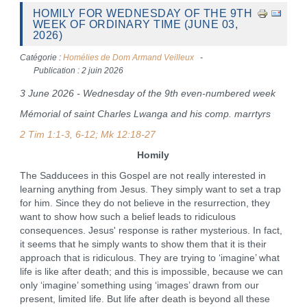
HOMILY FOR WEDNESDAY OF THE 9TH
WEEK OF ORDINARY TIME (JUNE 03,
2026)
Catégorie :
Homélies de Dom Armand Veilleux
Publication : 2 juin 2026
3 June 2026 - Wednesday of the 9th even-numbered week
Mémorial of saint Charles Lwanga and his comp. marrtyrs
2 Tim 1:1-3, 6-12; Mk 12:18-27
Homily
The Sadducees in this Gospel are not really interested in
learning anything from Jesus. They simply want to set a trap
for him. Since they do not believe in the resurrection, they
want to show how such a belief leads to ridiculous
consequences. Jesus' response is rather mysterious. In fact,
it seems that he simply wants to show them that it is their
approach that is ridiculous. They are trying to ‘imagine’ what
life is like after death; and this is impossible, because we can
only ‘imagine’ something using ‘images’ drawn from our
present, limited life. But life after death is beyond all these