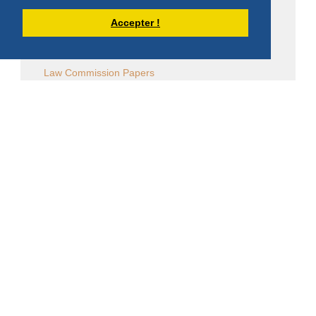
Sessions diverses
Accepter !
Law Commission OCSO - Documents
Law Commission Papers
Bibliographie pachômienne
Réflexions à temps et à contre temps...
Chronique "Eh ben ma foi" dans L'Appel
Église en diaspora
CALENDRIER DES ÉVÈNEMENTS
Aucun évènement