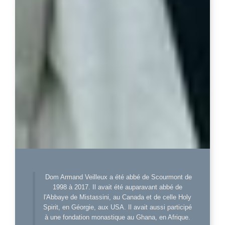
Dom Armand Veilleux a été abbé de Scourmont de
1998 à 2017. Il avait été auparavant abbé de
l'Abbaye de Mistassini, au Canada et de celle Holy
Spirit, en Géorgie, aux USA. Il avait aussi participé
à une fondation monastique au Ghana, en Afrique.