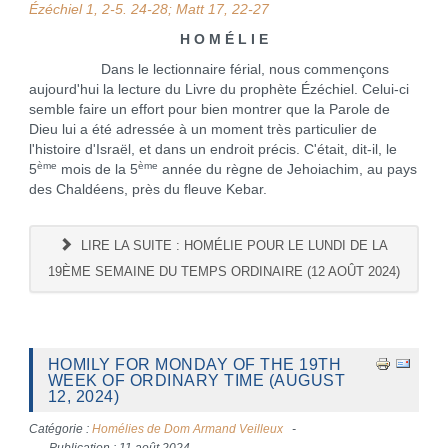
Ézéchiel 1, 2-5. 24-28; Matt 17, 22-27
H O M É L I E
Dans le lectionnaire férial, nous commençons
aujourd'hui la lecture du Livre du prophète Ézéchiel. Celui-ci
semble faire un effort pour bien montrer que la Parole de
Dieu lui a été adressée à un moment très particulier de
l'histoire d'Israël, et dans un endroit précis. C'était, dit-il, le
ème
ème
5
mois de la 5
année du règne de Jehoiachim, au pays
des Chaldéens, près du fleuve Kebar.
LIRE LA SUITE : HOMÉLIE POUR LE LUNDI DE LA
19ÈME SEMAINE DU TEMPS ORDINAIRE (12 AOÛT 2024)
HOMILY FOR MONDAY OF THE 19TH
WEEK OF ORDINARY TIME (AUGUST
12, 2024)
Catégorie :
Homélies de Dom Armand Veilleux
Publication : 11 août 2024