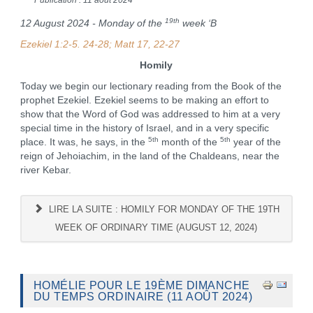
19th
12 August 2024 - Monday of the
week ‘B
Ezekiel 1:2-5.
24-28; Matt 17, 22-27
Homily
Today we begin our lectionary reading from the Book of the
prophet Ezekiel. Ezekiel seems to be making an effort to
show that the Word of God was addressed to him at a very
special time in the history of Israel, and in a very specific
5th
5th
place. It was, he says, in the
month of the
year of the
reign of Jehoiachim, in the land of the Chaldeans, near the
river Kebar.
LIRE LA SUITE : HOMILY FOR MONDAY OF THE 19TH
WEEK OF ORDINARY TIME (AUGUST 12, 2024)
HOMÉLIE POUR LE 19ÈME DIMANCHE
DU TEMPS ORDINAIRE (11 AOÛT 2024)