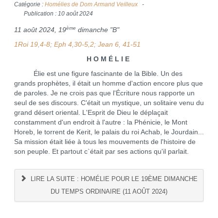
Catégorie :
Homélies de Dom Armand Veilleux
Publication : 10 août 2024
ème
11 août 2024, 19
dimanche "B"
1Roi 19,4-8; Eph 4,30-5,2; Jean 6, 41-51
H O M É L I E
Élie est une figure fascinante de la Bible. Un des
grands prophètes, il était un homme d'action encore plus que
de paroles. Je ne crois pas que l'Écriture nous rapporte un
seul de ses discours. C'était un mystique, un solitaire venu du
grand désert oriental. L'Esprit de Dieu le déplaçait
constamment d'un endroit à l'autre : la Phénicie, le Mont
Horeb, le torrent de Kerit, le palais du roi Achab, le Jourdain...
Sa mission était liée à tous les mouvements de l'histoire de
son peuple. Et partout c`était par ses actions qu'il parlait.
LIRE LA SUITE : HOMÉLIE POUR LE 19ÈME DIMANCHE
DU TEMPS ORDINAIRE (11 AOÛT 2024)