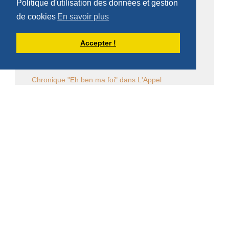
Politique d'utilisation des données et gestion
de cookies
En savoir plus
Law Commission Papers
Bibliographie pachômienne
Accepter !
Réflexions à temps et à contre temps...
Chronique "Eh ben ma foi" dans L'Appel
Église en diaspora
CALENDRIER DES ÉVÈNEMENTS
Aucun évènement
DERNIÈRES PUBLICATIONS DE DOM
ARMAND VEILLEUX