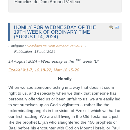
Homélies de Dom Armand Veilleux
HOMILY FOR WEDNESDAY OF THE
19TH WEEK OF ORDINARY TIME
(AUGUST 14, 2024)
Catégorie :
Homélies de Dom Armand Veilleux
Publication : 13 août 2024
19th
14 August 2024 - Wednesday of the
week “B”
Ezekiel 9:1-7; 10:18-22; Matt 18:15-20
Homily
When we see someone acting in a way that doesn't seem
right to us, and especially when we think that someone has
personally offended us or been unfair to us, we are easily led
to set ourselves up as God's vigilantes -- rather like the
exterminating angels in the vision of Ezekiel, which we had as
our first reading. We are still living in the Old Testament, just
like the prophet Elijah who slaughtered the 450 prophets of
Baal before his encounter with God on Mount Horeb, or Paul