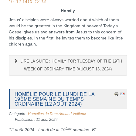
10. 12-14
10. 12-14
Homily
Jesus' disciples were always worried about which of them
would be the greatest in the Kingdom of heaven! Today's
Gospel gives us two answers from Jesus to this concern of
his disciples. In the first, he invites them to become like little
children again.
LIRE LA SUITE : HOMILY FOR TUESDAY OF THE 19TH
WEEK OF ORDINARY TIME (AUGUST 13, 2024)
HOMÉLIE POUR LE LUNDI DE LA
19ÈME SEMAINE DU TEMPS
ORDINAIRE (12 AOÛT 2024)
Catégorie :
Homélies de Dom Armand Veilleux
Publication : 11 août 2024
ème
12 août 2024 - Lundi de la 19
semaine "B"