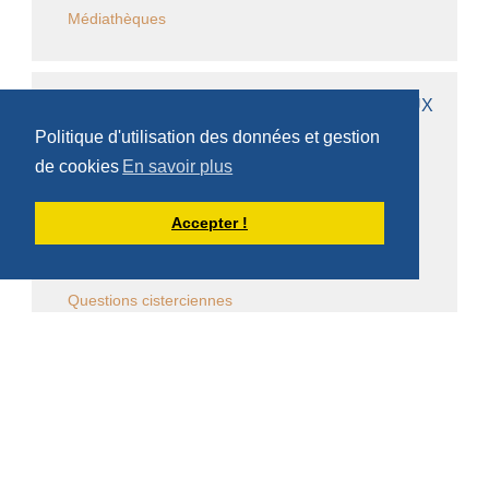
Médiathèques
AUTRES PAGES DE DOM ARMAND VEILLEUX
Politique d'utilisation des données et gestion
de cookies
En savoir plus
Bibliographie personnelle
Chapitres
Accepter !
Questions monastiques
Questions cisterciennes
Événements monastiques
Écrits et conférences d'intérêt général
Vie religieuse en général
Commentaire de la Règle de saint Benoît