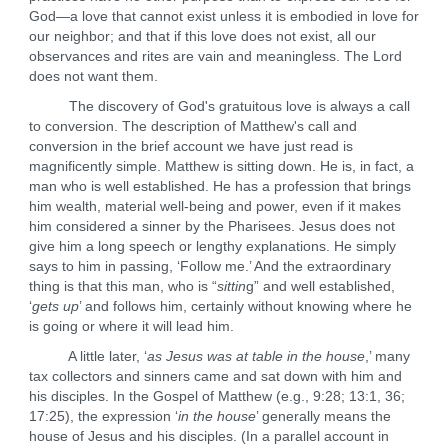
God—a love that cannot exist unless it is embodied in love for
our neighbor; and that if this love does not exist, all our
observances and rites are vain and meaningless. The Lord
does not want them.
The discovery of God's gratuitous love is always a call
to conversion. The description of Matthew's call and
conversion in the brief account we have just read is
magnificently simple. Matthew is sitting down. He is, in fact, a
man who is well established. He has a profession that brings
him wealth, material well-being and power, even if it makes
him considered a sinner by the Pharisees. Jesus does not
give him a long speech or lengthy explanations. He simply
says to him in passing, ‘Follow me.’ And the extraordinary
thing is that this man, who is “
sittin
g” and well established,
‘
gets up
’ and follows him, certainly without knowing where he
is going or where it will lead him.
A little later, ‘
as Jesus was at table in the house
,’ many
tax collectors and sinners came and sat down with him and
his disciples. In the Gospel of Matthew (e.g., 9:28; 13:1, 36;
17:25), the expression ‘
in the house
’ generally means the
house of Jesus and his disciples. (In a parallel account in