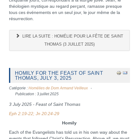
cinquante jours, correspondant à la liturgie juive. Jean, le
théologien mystique au regard perçant, ramasse presque
tous ces événements en un seul jour, le jour même de la
résurrection.
LIRE LA SUITE : HOMÉLIE POUR LA FÊTE DE SAINT
THOMAS (3 JUILLET 2025)
HOMILY FOR THE FEAST OF SAINT
THOMAS, JULY 3, 2025
Catégorie :
Homélies de Dom Armand Veilleux
Publication : 3 juillet 2025
3 July 2025 - Feast of Saint Thomas
Eph 2:19-22; Jn 20:24-29
Homily
Each of the Evangelists has told us in his own way about the
events that followed Christ's Resurrection. Above all, we must