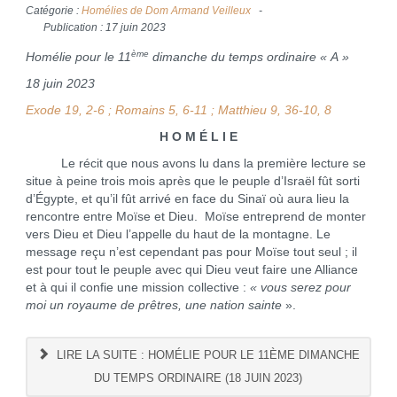
Catégorie :
Homélies de Dom Armand Veilleux
Publication : 17 juin 2023
ème
Homélie pour le 11
dimanche du temps ordinaire « A »
18 juin 2023
Exode 19, 2-6 ; Romains 5, 6-11 ; Matthieu 9, 36-10, 8
H O M É L I E
Le récit que nous avons lu dans la première lecture se
situe à peine trois mois après que le peuple d’Israël fût sorti
d’Égypte, et qu’il fût arrivé en face du Sinaï où aura lieu la
rencontre entre Moïse et Dieu. Moïse entreprend de monter
vers Dieu et Dieu l’appelle du haut de la montagne. Le
message reçu n’est cependant pas pour Moïse tout seul ; il
est pour tout le peuple avec qui Dieu veut faire une Alliance
et à qui il confie une mission collective :
« vous serez pour
moi un royaume de prêtres, une nation sainte
».
LIRE LA SUITE : HOMÉLIE POUR LE 11ÈME DIMANCHE
DU TEMPS ORDINAIRE (18 JUIN 2023)