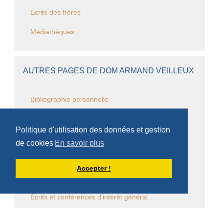
Ecrits des frères
Médiathèques
AUTRES PAGES DE DOM ARMAND VEILLEUX
Bibliographie personnelle
Chapitres
Politique d'utilisation des données et gestion
Questions monastiques
de cookies
En savoir plus
Questions cisterciennes
Accepter !
Événements monastiques
Écrits et conférences d'intérêt général
Vie religieuse en général