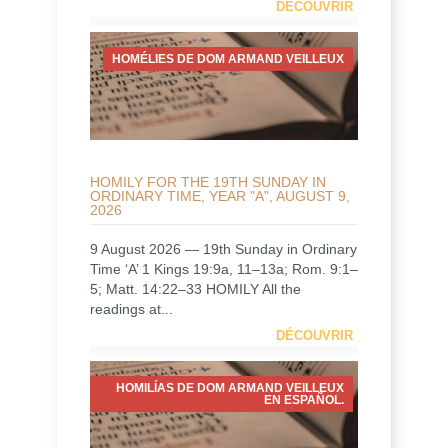
DÉCOUVRIR
HOMÉLIES DE DOM ARMAND VEILLEUX
HOMILY FOR THE 19TH SUNDAY IN
ORDINARY TIME, YEAR "A", AUGUST 9,
2026
9 August 2026 — 19th Sunday in Ordinary
Time ‘A’ 1 Kings 19:9a, 11–13a; Rom. 9:1–
5; Matt. 14:22–33 HOMILY All the
readings at...
DÉCOUVRIR
HOMILÍAS DE DOM ARMAND VEILLEUX
EN ESPAÑOL.