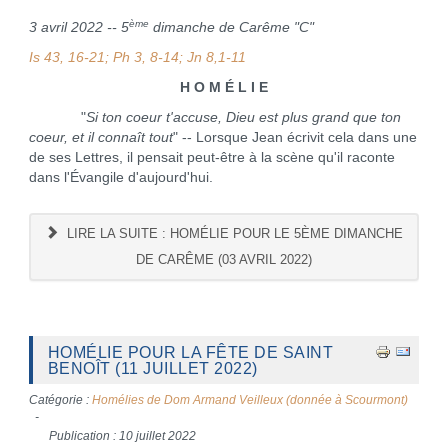
ème
3 avril 2022 -- 5
dimanche de Carême "C"
Is 43, 16-21; Ph 3, 8-14; Jn 8,1-11
H O M É L I E
"
Si ton coeur t'accuse, Dieu est plus grand que ton
coeur, et il connaît tout
" -- Lorsque Jean écrivit cela dans une
de ses Lettres, il pensait peut-être à la scène qu'il raconte
dans l'Évangile d'aujourd'hui.
LIRE LA SUITE : HOMÉLIE POUR LE 5ÈME DIMANCHE
DE CARÊME (03 AVRIL 2022)
HOMÉLIE POUR LA FÊTE DE SAINT
BENOÎT (11 JUILLET 2022)
Catégorie :
Homélies de Dom Armand Veilleux (donnée à Scourmont)
Publication : 10 juillet 2022