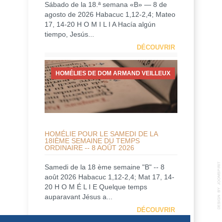
Sábado de la 18.ª semana «B» — 8 de
agosto de 2026 Habacuc 1,12-2,4; Mateo
17, 14-20 H O M I L I A Hacía algún
tiempo, Jesús...
DÉCOUVRIR
HOMÉLIES DE DOM ARMAND VEILLEUX
HOMÉLIE POUR LE SAMEDI DE LA
18IÈME SEMAINE DU TEMPS
ORDINAIRE -- 8 AOÛT 2026
Samedi de la 18 ème semaine "B" -- 8
août 2026 Habacuc 1,12-2,4; Mat 17, 14-
20 H O M É L I E Quelque temps
auparavant Jésus a...
DÉCOUVRIR