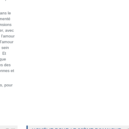
ans le
mmenté
ensions
er, avec
e l'amour
 l'amour
 sein
. Et
sque
es des
onnes et
, pour