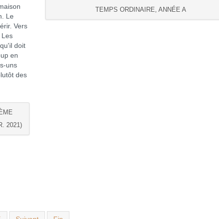
 maison
TEMPS ORDINAIRE, ANNÉE A
n. Le
rir. Vers
. Les
u'il doit
oup en
es-uns
lutôt des
IÈME
. 2021)