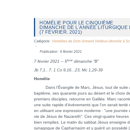
HOMÉLIE POUR LE CINQUIÈME
DIMANCHE DE L'ANNÉE LITURGIQUE 
(7 FÉVRIER. 2021)
Catégorie :
Homélies de Dom Armand Veilleux (donnée à Sc
Publication : 6 février 2021
ème
7 février 2021 -- 5
dimanche "B"
Jb 7,1...7; 1 Co 9,16...23; Mc 1,29-39
Homélie
Dans l'Évangile de Marc, Jésus, tout de suite 
baptême, ses quarante jours au désert et le choix d
premiers disciples, retourne en Galilée. Marc racont
une suite rapide d'événements que l'on serait tenté d'
en utilisant une expression moderne : "une journée 
vie de Jésus de Nazareth". Ces vingt-quatre heures 
bien remplies. Le matin du sabbat Jésus enseigne d
synagogue de Capharnaüm et y guérit un possédé (