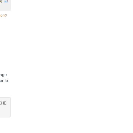
ont)
s
mage
er le
CHE