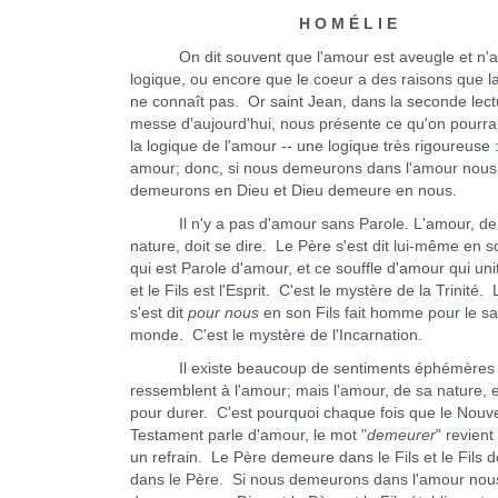
H O M É L I E
On dit souvent que l'amour est aveugle et n'a
logique, ou encore que le coeur a des raisons que l
ne connaît pas. Or saint Jean, dans la seconde lect
messe d'aujourd'hui, nous présente ce qu'on pourrai
la logique de l'amour -- une logique très rigoureuse 
amour; donc, si nous demeurons dans l'amour nous
demeurons en Dieu et Dieu demeure en nous.
Il n'y a pas d'amour sans Parole. L'amour, de
nature, doit se dire. Le Père s'est dit lui-même en so
qui est Parole d'amour, et ce souffle d'amour qui uni
et le Fils est l'Esprit. C'est le mystère de la Trinité.
s'est dit
pour nous
en son Fils fait homme pour le sa
monde. C'est le mystère de l'Incarnation.
Il existe beaucoup de sentiments éphémères 
ressemblent à l'amour; mais l'amour, de sa nature, es
pour durer. C'est pourquoi chaque fois que le Nou
Testament parle d'amour, le mot "
demeurer
" revien
un refrain. Le Père demeure dans le Fils et le Fils
dans le Père. Si nous demeurons dans l'amour nou