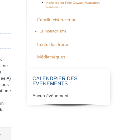
Homélies du Père Oswald Nyamigezy
Nsabimana
Famille cistercienne
Le monachisme
Ecrits des frères
Médiathèques
s
e ne
s
CALENDRIER DES
née A)
ÉVÈNEMENTS
nnées
nt une
Aucun évènement
un
ts,
A