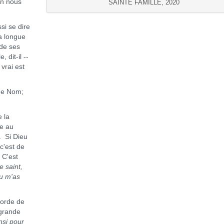
en nous
SAINTE FAMILLE, 2020
i se dire
a longue
 de ses
 dit-il --
 vrai est
 de Nom;
 la
le au
. Si Dieu
 c'est de
 C'est
e saint,
tu m'as
orde de
 grande
insi pour