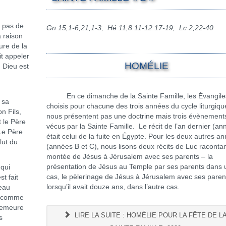
 pas de
Gn 15,1-6;21,1-3; Hé 11,8.11-12.17-19; Lc 2,22-40
a raison
ure de la
t appeler
HOMÉLIE
: Dieu est
En ce dimanche de la Sainte Famille, les Évangile
 sa
choisis pour chacune des trois années du cycle liturgiqu
n Fils,
nous présentent pas une doctrine mais trois évènement
t le Père
vécus par la Sainte Famille. Le récit de l’an dernier (an
 Le Père
était celui de la fuite en Égypte. Pour les deux autres a
lut du
(années B et C), nous lisons deux récits de Luc raconta
montée de Jésus à Jérusalem avec ses parents – la
présentation de Jésus au Temple par ses parents dans 
qui
cas, le pèlerinage de Jésus à Jérusalem avec ses paren
t fait
lorsqu’il avait douze ans, dans l’autre cas.
veau
t comme
 demeure
LIRE LA SUITE : HOMÉLIE POUR LA FÊTE DE L
s