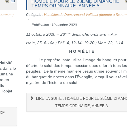
HOMÉLIE POUR LE 28ÈME DIMANCHE
TEMPS ORDINAIRE, ANNÉE A
ourmont)
Catégorie :
Homélies de Dom Armand Veilleux (donnée à Scourm
Publication : 10 octobre 2020
ème
11 octobre 2020 -- 28
dimanche ordinaire « A »
Isaïe, 25, 6-10a ; Phil. 4, 12-14. 19-20 ; Matt. 22, 1-14
H O M É L I E
Le prophète Isaïe utilise l’image du banquet pour
ativité,
décrire le salut des temps messianiques offert à tous le
s dans le
peuples. De la même manière Jésus utilise souvent l’i
 humaine
du banquet de noces dans l’Évangile, lorsqu’il veut révél
ine en
mystère de l’histoire du salut.
lle
 l’objet
LIRE LA SUITE : HOMÉLIE POUR LE 28ÈME DIMAN
TEMPS ORDINAIRE, ANNÉE A
 DE