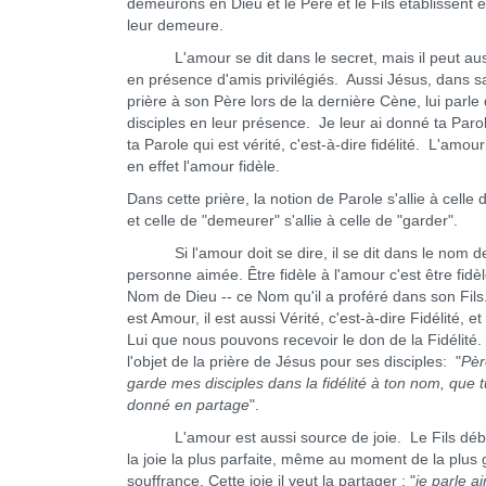
demeurons en Dieu et le Père et le Fils établissent 
leur demeure.
L'amour se dit dans le secret, mais il peut auss
en présence d'amis privilégiés. Aussi Jésus, dans s
prière à son Père lors de la dernière Cène, lui parle
disciples en leur présence. Je leur ai donné ta Parole,
ta Parole qui est vérité, c'est-à-dire fidélité. L'amour
en effet l'amour fidèle.
Dans cette prière, la notion de Parole s'allie à celle
et celle de "demeurer" s'allie à celle de "garder".
Si l'amour doit se dire, il se dit dans le nom de
personne aimée. Être fidèle à l'amour c'est être fidè
Nom de Dieu -- ce Nom qu'il a proféré dans son Fils
est Amour, il est aussi Vérité, c'est-à-dire Fidélité, et
Lui que nous pouvons recevoir le don de la Fidélité.
l'objet de la prière de Jésus pour ses disciples: "
Pèr
garde mes disciples dans la fidélité à ton nom, que 
donné en partage
".
L'amour est aussi source de joie. Le Fils déb
la joie la plus parfaite, même au moment de la plus
souffrance. Cette joie il veut la partager : "
je parle a