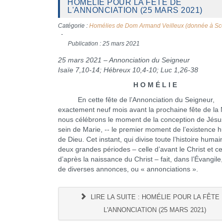
HOMÉLIE POUR LA FÊTE DE
L'ANNONCIATION (25 MARS 2021)
Catégorie :
Homélies de Dom Armand Veilleux (donnée à Sc
Publication : 25 mars 2021
25 mars 2021 – Annonciation du Seigneur
Isaïe 7,10-14; Hébreux 10,4-10; Luc 1,26-38
H O M É L I E
En cette fête de l’Annonciation du Seigneur,
exactement neuf mois avant la prochaine fête de la N
nous célébrons le moment de la conception de Jésu
sein de Marie, -- le premier moment de l’existence
de Dieu. Cet instant, qui divise toute l’histoire huma
deux grandes périodes – celle d’avant le Christ et ce
d’après la naissance du Christ – fait, dans l’Évangile,
de diverses annonces, ou « annonciations ».
LIRE LA SUITE : HOMÉLIE POUR LA FÊTE
L'ANNONCIATION (25 MARS 2021)