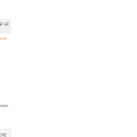
ont)
ssion
CHE