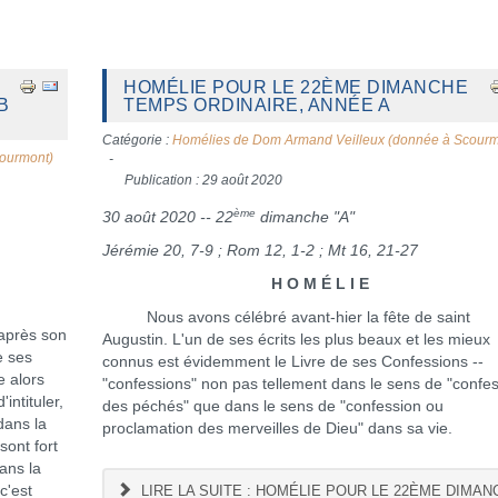
HOMÉLIE POUR LE 22ÈME DIMANCHE
B
TEMPS ORDINAIRE, ANNÉE A
Catégorie :
Homélies de Dom Armand Veilleux (donnée à Scourm
ourmont)
Publication : 29 août 2020
ème
30 août 2020 -- 22
dimanche "A"
Jérémie 20, 7-9 ; Rom 12, 1-2 ; Mt 16, 21-27
H O M É L I E
Nous avons célébré avant-hier la fête de saint
après son
Augustin. L'un de ses écrits les plus beaux et les mieux
e ses
connus est évidemment le Livre de ses Confessions --
e alors
"confessions" non pas tellement dans le sens de "confe
intituler,
des péchés" que dans le sens de "confession ou
dans la
proclamation des merveilles de Dieu" dans sa vie.
sont fort
ans la
c'est
LIRE LA SUITE : HOMÉLIE POUR LE 22ÈME DIMAN