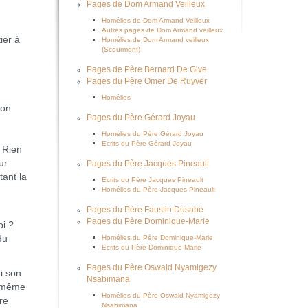
Pages de Dom Armand Veilleux
Homélies de Dom Armand Veilleux
Autres pages de Dom Armand veilleux
ier à
Homélies de Dom Armand veilleux
(Scourmont)
Pages de Père Bernard De Give
Pages du Père Omer De Ruyver
Homélies
ton
Pages du Père Gérard Joyau
Homélies du Père Gérard Joyau
Ecrits du Père Gérard Joyau
. Rien
ur
Pages du Père Jacques Pineault
tant la
Ecrits du Père Jacques Pineault
Homélies du Père Jacques Pineault
Pages du Père Faustin Dusabe
Pages du Père Dominique-Marie
oi ?
du
Homélies du Père Dominique-Marie
Ecrits du Père Dominique-Marie
Pages du Père Oswald Nyamigezy
i son
Nsabimana
n même
Homélies du Père Oswald Nyamigezy
re
Nsabimana