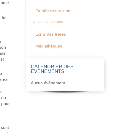
doute
Famille cistercienne
 foi
Le monachisme
Ecrits des frères
e
Médiathèques
 son
nus
est
CALENDRIER DES
ÉVÈNEMENTS
me.
ce ne
Aucun évènement
se
r ou
t pour
 sont