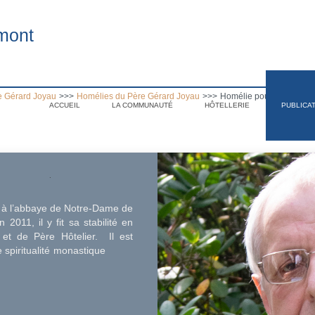
mont
e Gérard Joyau
>>>
Homélies du Père Gérard Joyau
>>>
Homélie pour la fête de 
ACCUEIL
LA COMMUNAUTÉ
HÔTELLERIE
PUBLICA
.
é à l’abbaye de Notre-Dame de
2011, il y fit sa stabilité en
 et de Père Hôtelier. Il est
e de spiritualité monastique