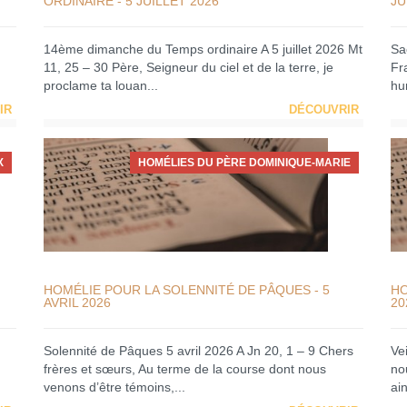
ORDINAIRE - 5 JUILLET 2026
JU
14ème dimanche du Temps ordinaire A 5 juillet 2026 Mt
Sa
11, 25 – 30 Père, Seigneur du ciel et de la terre, je
Fra
proclame ta louan...
hum
IR
DÉCOUVRIR
X
HOMÉLIES DU PÈRE DOMINIQUE-MARIE
HOMÉLIE POUR LA SOLENNITÉ DE PÂQUES - 5
HO
AVRIL 2026
20
Solennité de Pâques 5 avril 2026 A Jn 20, 1 – 9 Chers
Ve
frères et sœurs, Au terme de la course dont nous
no
venons d’être témoins,...
ain