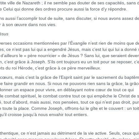
tite ville de Nazareth ; il ne semble pas douter de ses capacités, sans 
t que Celui qui donne des ordres procure aussi la force d’y répondre.
ussi l’accomplir tout de suite, sans discuter, si nous avons assez de
er à son œuvre dans nos vies.
Jésus
erses occasions mentionnées par l’Évangile n’est rien de moins que d
s, ce n’est pas lui qui a engendré Jésus, mais c’est lui qui lui a donné
s d’ailleurs le « père nourricier » de Jésus ? Sans lui, que seraient deve
m, c’est grâce à Joseph. S’ils ont toujours eu un toit pour se reposer, c’
ets du roi Hérode, c’est grâce à ce père merveilleux.
œurs, mais c’est la grâce de l’Esprit saint par le sacrement du baptê
 le faire grandir en nous. Si nous ne pouvons rien sans la grâce, la grâ
i donner un espace pour vivre, en déblayant notre cœur de tout ce qui
 le combat spirituel, le combat contre tout ce qui empêche le Christ de 
, tout d’abord, mais aussi, nos pensées, tout ce qui n’est pas droit, pu
toute la place. Comme Joseph, offrons-lui le gîte et le couvert : un toi
qu’il croisse jusqu’à nous envahir tout entiers.
authentique, ce n’est jamais au détriment de la vie active. Seuls, ceux qui