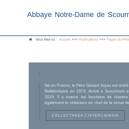
Abbaye Notre-Dame de Scour
Vous êtes ici :
Accueil
>>>
Publications
>>>
Pages du Pèr
Né en France, le Père Gérard Joyau est entr
Bellefontaine en 1973. Arrivé à Scourmont en 
2019. Il y exerce les fonctions de chantre
également le rédacteur en chef de la revu
COLLECTANEA CISTERCIENSIA