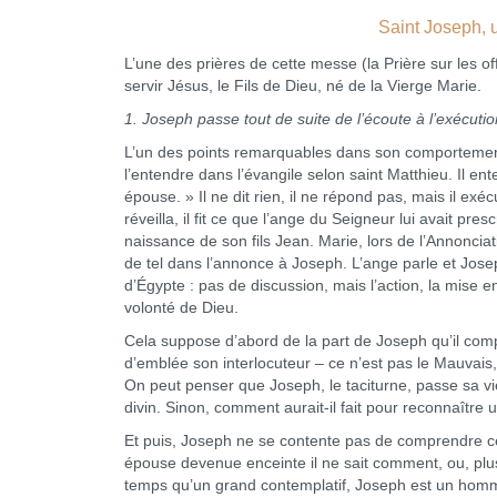
Saint Joseph, u
L’une des prières de cette messe (la Prière sur les o
servir Jésus, le Fils de Dieu, né de la Vierge Marie.
1. Joseph passe tout de suite de l’écoute à l’exécutio
L’un des points remarquables dans son comportement, 
l’entendre dans l’évangile selon saint Matthieu. Il e
épouse. » Il ne dit rien, il ne répond pas, mais il ex
réveilla, il fit ce que l’ange du Seigneur lui avait pre
naissance de son fils Jean. Marie, lors de l’Annonciat
de tel dans l’annonce à Joseph. L’ange parle et Jose
d’Égypte : pas de discussion, mais l’action, la mise 
volonté de Dieu.
Cela suppose d’abord de la part de Joseph qu’il compre
d’emblée son interlocuteur – ce n’est pas le Mauvais,
On peut penser que Joseph, le taciturne, passe sa vi
divin. Sinon, comment aurait-il fait pour reconnaîtr
Et puis, Joseph ne se contente pas de comprendre ce 
épouse devenue enceinte il ne sait comment, ou, plu
temps qu’un grand contemplatif, Joseph est un homme d