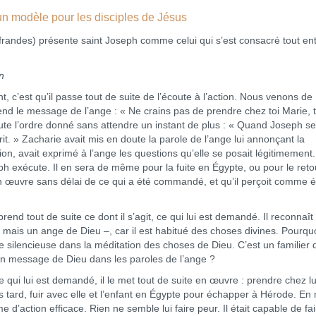
n modèle pour les disciples de Jésus
ffrandes) présente saint Joseph comme celui qui s’est consacré tout ent
n
c’est qu’il passe tout de suite de l’écoute à l’action. Nous venons de
ntend le message de l’ange : « Ne crains pas de prendre chez toi Marie, 
écute l’ordre donné sans attendre un instant de plus : « Quand Joseph se
scrit. » Zacharie avait mis en doute la parole de l’ange lui annonçant la
ion, avait exprimé à l’ange les questions qu’elle se posait légitimement
ph exécute. Il en sera de même pour la fuite en Égypte, ou pour le reto
en œuvre sans délai de ce qui a été commandé, et qu’il perçoit comme é
nd tout de suite ce dont il s’agit, ce qui lui est demandé. Il reconnaît
 mais un ange de Dieu –, car il est habitué des choses divines. Pourqu
e silencieuse dans la méditation des choses de Dieu. C’est un familier 
e un message de Dieu dans les paroles de l’ange ?
qui lui est demandé, il le met tout de suite en œuvre : prendre chez lu
s tard, fuir avec elle et l’enfant en Égypte pour échapper à Hérode. E
’action efficace. Rien ne semble lui faire peur. Il était capable de fai