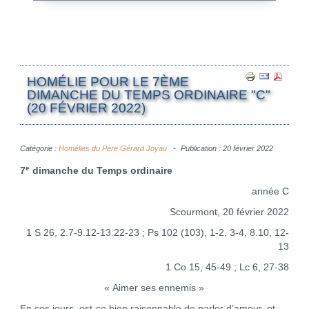
HOMÉLIE POUR LE 7ÈME
DIMANCHE DU TEMPS ORDINAIRE "C"
(20 FÉVRIER 2022)
Catégorie :
Homélies du Père Gérard Joyau
Publication : 20 février 2022
e
7
dimanche du Temps ordinaire
année C
Scourmont, 20 février 2022
1 S 26, 2.7-9.12-13.22-23 ; Ps 102 (103), 1-2, 3-4, 8.10, 12-
13
1 Co 15, 45-49 ; Lc 6, 27-38
« Aimer ses ennemis »
En ces jours, est-ce bien raisonnable de parler d’amour, et