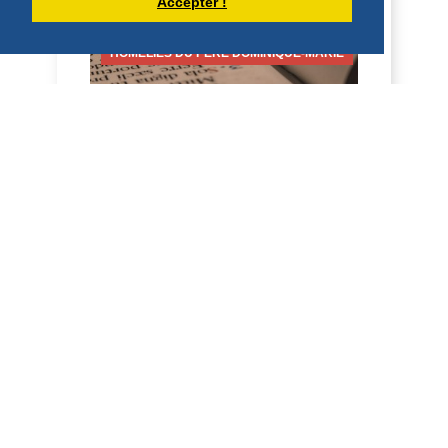
DÉCOUVRIR
Accepter !
HOMÉLIES DU PÈRE DOMINIQUE-MARIE
HOMÉLIE POUR LE 14ÈME DIMANCHE
DU TEMPS ORDINAIRE - 5 JUILLET
2026
14ème dimanche du Temps ordinaire A 5
juillet 2026 Mt 11, 25 – 30 Père, Seigneur
du ciel et de la terre, je proclame ta
louan...
DÉCOUVRIR
HOMÉLIES DE DOM DAMIEN DEBAISIEUX