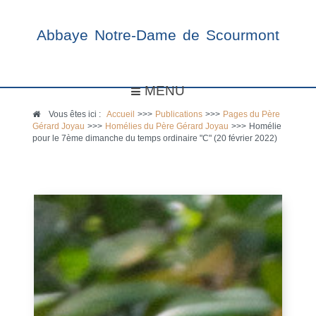
Abbaye Notre-Dame de Scourmont
MENU
Vous êtes ici :
Accueil
>>>
Publications
>>>
Pages du Père
Gérard Joyau
>>>
Homélies du Père Gérard Joyau
>>>
Homélie
pour le 7ème dimanche du temps ordinaire "C" (20 février 2022)