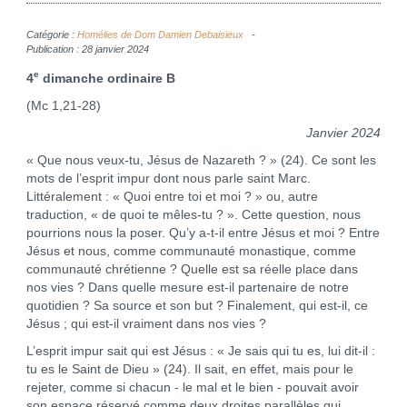
Catégorie :
Homélies de Dom Damien Debaisieux
Publication : 28 janvier 2024
e
4
dimanche ordinaire B
(Mc 1,21-28)
Janvier 2024
« Que nous veux-tu, Jésus de Nazareth ? » (24). Ce sont les
mots de l’esprit impur dont nous parle saint Marc.
Littéralement : « Quoi entre toi et moi ? » ou, autre
traduction, « de quoi te mêles-tu ? ». Cette question, nous
pourrions nous la poser. Qu’y a-t-il entre Jésus et moi ? Entre
Jésus et nous, comme communauté monastique, comme
communauté chrétienne ? Quelle est sa réelle place dans
nos vies ? Dans quelle mesure est-il partenaire de notre
quotidien ? Sa source et son but ? Finalement, qui est-il, ce
Jésus ; qui est-il vraiment dans nos vies ?
L’esprit impur sait qui est Jésus : « Je sais qui tu es, lui dit-il :
tu es le Saint de Dieu » (24). Il sait, en effet, mais pour le
rejeter, comme si chacun - le mal et le bien - pouvait avoir
son espace réservé comme deux droites parallèles qui