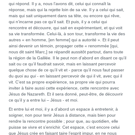
qui répond. Il y a, nous l’avons dit, celui qui connaît la
réponse, mais qui la rejette loin de sa vie. Il y a celui qui sait,
mais qui sait uniquement dans sa tête, ou encore qui rêve,
qui n’incarne pas ce qu’il sait. Et puis, il y a celui qui
rencontre et découvre, qui sait en expérimentant, et qui voit
sa vie transformée. Celui-là, à son tour, transforme la vie des
autres « en homme, [en femme] qui a autorité ». Et il peut
ainsi devenir un témoin, propager cette « renommée [qui,
nous dit saint Marc,] se répandit aussitôt partout, dans toute
la région de la Galilée. Il le peut non d’abord en disant ce qu’il
sait ou ce qu’il faudrait savoir, mais en laissant percevoir
quelque chose de ce qu’il vit et - parce qu’il nous faut passer
du
quoi
au
qui
- en laissant percevoir de qui il vit, avec qui il
vit. C’est sa propre expérience, sa propre vie qui pourra
inviter à faire aussi cette expérience, cette rencontre avec
Jésus de Nazareth. Et il sera donné, peut-être, de découvrir
ce qu’il y a entre lui – Jésus - et moi.
Et entre lui et moi, il y a d’abord un espace à entretenir, à
soigner, non pour tenir Jésus à distance, mais bien pour
rendre la rencontre possible ; pour que, au quotidien, elle
puisse se vivre et s’enrichir. Cet espace, c’est encore celui
que Jésus crée en faisant taire l’esprit impur, en ne nous