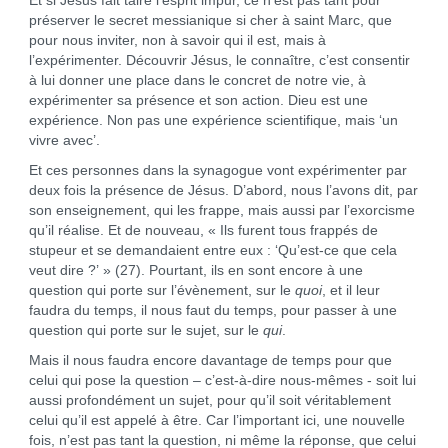
Et si Jésus fait taire l’esprit impur, ce n’est pas tant pour
préserver le secret messianique si cher à saint Marc, que
pour nous inviter, non à savoir qui il est, mais à
l’expérimenter. Découvrir Jésus, le connaître, c’est consentir
à lui donner une place dans le concret de notre vie, à
expérimenter sa présence et son action. Dieu est une
expérience. Non pas une expérience scientifique, mais ‘un
vivre avec’.
Et ces personnes dans la synagogue vont expérimenter par
deux fois la présence de Jésus. D’abord, nous l’avons dit, par
son enseignement, qui les frappe, mais aussi par l’exorcisme
qu’il réalise. Et de nouveau, « Ils furent tous frappés de
stupeur et se demandaient entre eux : ‘Qu’est-ce que cela
veut dire ?’ » (27). Pourtant, ils en sont encore à une
question qui porte sur l’évènement, sur le
quoi
, et il leur
faudra du temps, il nous faut du temps, pour passer à une
question qui porte sur le sujet, sur le
qui
.
Mais il nous faudra encore davantage de temps pour que
celui qui pose la question – c’est-à-dire nous-mêmes - soit lui
aussi profondément un sujet, pour qu’il soit véritablement
celui qu’il est appelé à être. Car l’important ici, une nouvelle
fois, n’est pas tant la question, ni même la réponse, que celui