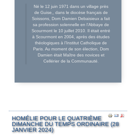
Né le 12 juin 1971 dans un village près
de Guise,, dans le diocèse français de
Soissons, Dom Damien Debaisieux a fait
sa profession solennelle en l’Abbaye de
Scourmont le 10 juillet 2010. Il était entré
à Scourmont en 2004, après des études
théologiques à l’Institut Catholique de
Paris. Au moment de son élection, Dom
Damien était Maître des novices et
Cellérier de la Communauté.
HOMÉLIE POUR LE QUATRIÈME
DIMANCHE DU TEMPS ORDINAIRE (28
JANVIER 2024)