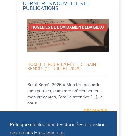
DERNIÈRES NOUVELLES ET
PUBLICATIONS
HOMÉLIES DE DOM DAMIEN DEBAISIEUX
HOMÉLIE POUR LA FÊTE DE SAINT
BENOÎT (11 JUILLET 2026)
Saint Benoît 2026 « Mon fils, accueille
mes paroles, conserve précieusement
mes préceptes, l’oreille attentive […], le
cœur i...
DÉCOUVRIR
Politique d'utilisation des données et gestion
HOMÉLIES DU PÈRE DOMINIQUE-MARIE
de cookies
En savoir plus