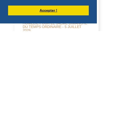
Accepter !
HOMÉLIE POUR LE 14ÈME DIMANCHE
DU TEMPS ORDINAIRE - 5 JUILLET
2026
14ème dimanche du Temps ordinaire A 5
juillet 2026 Mt 11, 25 – 30 Père, Seigneur
du ciel et de la terre, je proclame ta
louan...
DÉCOUVRIR
HOMÉLIES DE DOM DAMIEN DEBAISIEUX
HOMÉLIE POUR LA FÊTE DU SACRÉ
COEUR (12 JUIN 2026)