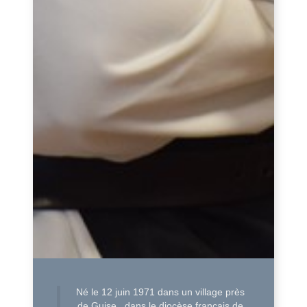
Né le 12 juin 1971 dans un village près
de Guise,, dans le diocèse français de