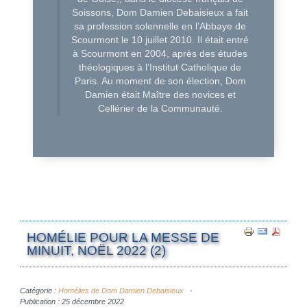
Soissons, Dom Damien Debaisieux a fait
sa profession solennelle en l’Abbaye de
Scourmont le 10 juillet 2010. Il était entré
à Scourmont en 2004, après des études
théologiques à l’Institut Catholique de
Paris. Au moment de son élection, Dom
Damien était Maître des novices et
Cellérier de la Communauté.
HOMÉLIE POUR LA MESSE DE
MINUIT, NOËL 2022 (2)
Catégorie :
Homélies de Dom Damien Debaisieux
Publication : 25 décembre 2022