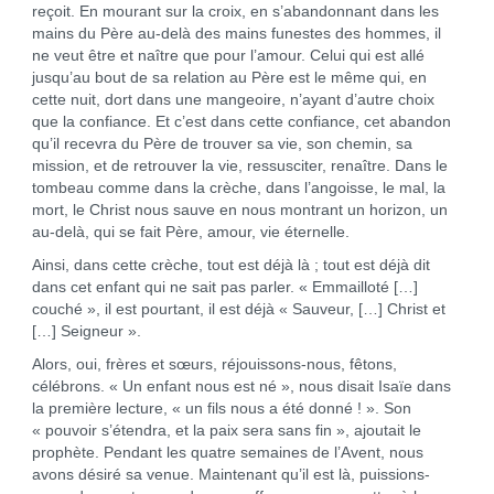
reçoit. En mourant sur la croix, en s’abandonnant dans les
mains du Père au-delà des mains funestes des hommes, il
ne veut être et naître que pour l’amour. Celui qui est allé
jusqu’au bout de sa relation au Père est le même qui, en
cette nuit, dort dans une mangeoire, n’ayant d’autre choix
que la confiance. Et c’est dans cette confiance, cet abandon
qu’il recevra du Père de trouver sa vie, son chemin, sa
mission, et de retrouver la vie, ressusciter, renaître. Dans le
tombeau comme dans la crèche, dans l’angoisse, le mal, la
mort, le Christ nous sauve en nous montrant un horizon, un
au-delà, qui se fait Père, amour, vie éternelle.
Ainsi, dans cette crèche, tout est déjà là ; tout est déjà dit
dans cet enfant qui ne sait pas parler. « Emmailloté […]
couché », il est pourtant, il est déjà « Sauveur, […] Christ et
[…] Seigneur ».
Alors, oui, frères et sœurs, réjouissons-nous, fêtons,
célébrons. « Un enfant nous est né », nous disait Isaïe dans
la première lecture, « un fils nous a été donné ! ». Son
« pouvoir s’étendra, et la paix sera sans fin », ajoutait le
prophète. Pendant les quatre semaines de l’Avent, nous
avons désiré sa venue. Maintenant qu’il est là, puissions-