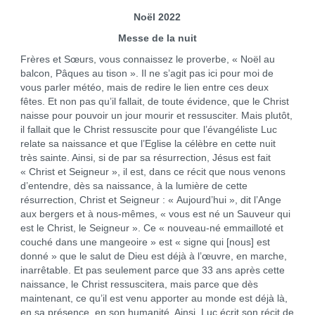
Noël 2022
Messe de la nuit
Frères et Sœurs, vous connaissez le proverbe, « Noël au
balcon, Pâques au tison ». Il ne s’agit pas ici pour moi de
vous parler météo, mais de redire le lien entre ces deux
fêtes. Et non pas qu’il fallait, de toute évidence, que le Christ
naisse pour pouvoir un jour mourir et ressusciter. Mais plutôt,
il fallait que le Christ ressuscite pour que l’évangéliste Luc
relate sa naissance et que l’Eglise la célèbre en cette nuit
très sainte. Ainsi, si de par sa résurrection, Jésus est fait
« Christ et Seigneur », il est, dans ce récit que nous venons
d’entendre, dès sa naissance, à la lumière de cette
résurrection, Christ et Seigneur : « Aujourd’hui », dit l’Ange
aux bergers et à nous-mêmes, « vous est né un Sauveur qui
est le Christ, le Seigneur ». Ce « nouveau-né emmailloté et
couché dans une mangeoire » est « signe qui [nous] est
donné » que le salut de Dieu est déjà à l’œuvre, en marche,
inarrêtable. Et pas seulement parce que 33 ans après cette
naissance, le Christ ressuscitera, mais parce que dès
maintenant, ce qu’il est venu apporter au monde est déjà là,
en sa présence, en son humanité. Ainsi, Luc écrit son récit de