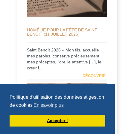
HOMÉLIE POUR LA FÊTE DE SAINT
BENOÎT (11 JUILLET 2026)
Saint Benoît 2026 « Mon fils, accueille
mes paroles, conserve précieusement
mes préceptes, l’oreille attentive […], le
cœur i...
DÉCOUVRIR
HOMÉLIES DU PÈRE DOMINIQUE-MARIE
Politique d'utilisation des données et gestion
de cookies
En savoir plus
Accepter !
HOMÉLIE POUR LE 14ÈME DIMANCHE
DU TEMPS ORDINAIRE - 5 JUILLET