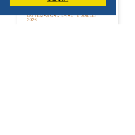
HOMÉLIE POUR LE 14ÈME DIMANCHE
DU TEMPS ORDINAIRE - 5 JUILLET
2026
14ème dimanche du Temps ordinaire A 5
juillet 2026 Mt 11, 25 – 30 Père, Seigneur
du ciel et de la terre, je proclame ta
louan...
DÉCOUVRIR
HOMÉLIES DE DOM DAMIEN DEBAISIEUX
HOMÉLIE POUR LA FÊTE DU SACRÉ
COEUR (12 JUIN 2026)
Sacré-Cœur 2026 Frères et sœurs, en