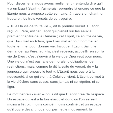
Pour discerner si nous avons réellement « entendu dire qu’il
y a un Esprit Saint », j’aimerais reprendre là encore ce que la
liturgie nous a proposé cette semaine, à travers un chant, un
tropaire ; les trois versets de ce tropaire.
« Tu es la vie de toute vie », dit le premier verset. L’Esprit,
reçu du Père, est cet Esprit qui planait sur les eaux au
premier chapitre de la Genèse ; cet Esprit, ce souffle de vie,
que Dieu met en Adam, que Dieu met en tout homme, en
toute femme, pour donner vie. Invoquer l’Esprit Saint, le
demander au Père, au Fils, c’est recevoir, accueillir en soi, la
vie de Dieu ; c’est s’ouvrir à la vie que Dieu veut pour nous.
Une vie qui n’est pas faite de morale, d’obligations, de
restrictions, mais, comme le dit la suite du verset, de « la
jeunesse qui renouvelle tout ». L’Esprit nous ouvre à la
nouveauté, à ce qui vient, à Celui qui vient. L’Esprit permet à
la vie d’éclore sans cesse, sans jamais ni se répéter, ni se
figer.
Le mot hébreu -
ruah
– nous dit que l’Esprit crée de l’espace.
Un espace qui est à la fois élargi, et donc où l’on se sent
moins à l’étroit, moins coincé, moins confiné ; et un espace
qu’il ouvre devant nous, qui permet le mouvement, la