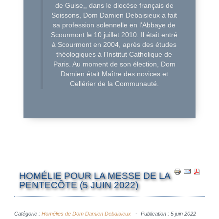
de Guise,, dans le diocèse français de
Soissons, Dom Damien Debaisieux a fait
sa profession solennelle en l’Abbaye de
Scourmont le 10 juillet 2010. Il était entré
à Scourmont en 2004, après des études
théologiques à l’Institut Catholique de
Paris. Au moment de son élection, Dom
Damien était Maître des novices et
Cellérier de la Communauté.
HOMÉLIE POUR LA MESSE DE LA
PENTECÔTE (5 JUIN 2022)
Catégorie :
Homélies de Dom Damien Debaisieux
Publication : 5 juin 2022