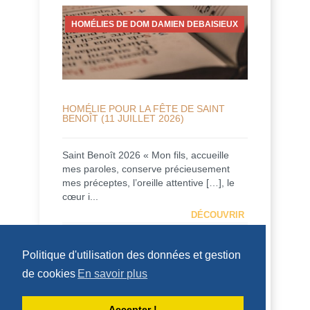
HOMÉLIES DE DOM DAMIEN DEBAISIEUX
HOMÉLIE POUR LA FÊTE DE SAINT
BENOÎT (11 JUILLET 2026)
Saint Benoît 2026 « Mon fils, accueille
mes paroles, conserve précieusement
mes préceptes, l’oreille attentive […], le
cœur i...
DÉCOUVRIR
HOMÉLIES DU PÈRE DOMINIQUE-MARIE
Politique d'utilisation des données et gestion
de cookies
En savoir plus
Accepter !