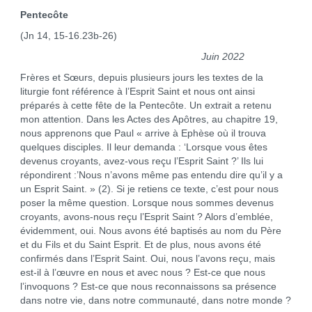
Pentecôte
(Jn 14, 15-16.23b-26)
Juin 2022
Frères et Sœurs, depuis plusieurs jours les textes de la
liturgie font référence à l’Esprit Saint et nous ont ainsi
préparés à cette fête de la Pentecôte. Un extrait a retenu
mon attention. Dans les Actes des Apôtres, au chapitre 19,
nous apprenons que Paul « arrive à Ephèse où il trouva
quelques disciples. Il leur demanda : ‘Lorsque vous êtes
devenus croyants, avez-vous reçu l’Esprit Saint ?’ Ils lui
répondirent :’Nous n’avons même pas entendu dire qu’il y a
un Esprit Saint. » (2). Si je retiens ce texte, c’est pour nous
poser la même question. Lorsque nous sommes devenus
croyants, avons-nous reçu l’Esprit Saint ? Alors d’emblée,
évidemment, oui. Nous avons été baptisés au nom du Père
et du Fils et du Saint Esprit. Et de plus, nous avons été
confirmés dans l’Esprit Saint. Oui, nous l’avons reçu, mais
est-il à l’œuvre en nous et avec nous ? Est-ce que nous
l’invoquons ? Est-ce que nous reconnaissons sa présence
dans notre vie, dans notre communauté, dans notre monde ?