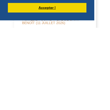
Accepter !
HOMÉLIE POUR LA FÊTE DE SAINT
BENOÎT (11 JUILLET 2026)
Saint Benoît 2026 « Mon fils, accueille
mes paroles, conserve précieusement
mes préceptes, l’oreille attentive […], le
cœur i...
DÉCOUVRIR
HOMÉLIES DU PÈRE DOMINIQUE-MARIE
HOMÉLIE POUR LE 14ÈME DIMANCHE
DU TEMPS ORDINAIRE - 5 JUILLET
2026