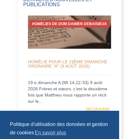
PUBLICATIONS
HOMÉLIES DE DOM DAMIEN DEBAISIEUX
HOMÉLIE POUR LE 19ÈME DIMANCHE
ORDINAIRE "A" (9 AOÛT 2026)
19 e dimanche A (Mt 14,22-33) 9 août
2026 Frères et sœurs, c’est la deuxième
fois que Matthieu nous rapporte un récit
sur le...
DÉCOUVRIR
Politique d'utilisation des données et gestion
HOMÉLIES DE DOM DAMIEN DEBAISIEUX
de cookies
En savoir plus