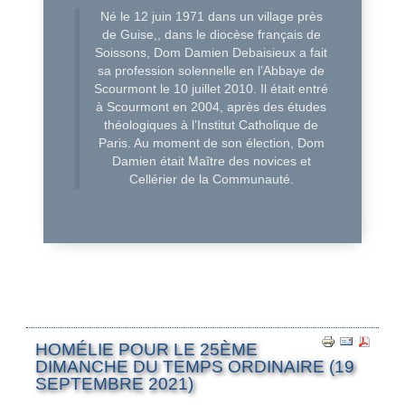
Né le 12 juin 1971 dans un village près
de Guise,, dans le diocèse français de
Soissons, Dom Damien Debaisieux a fait
sa profession solennelle en l’Abbaye de
Scourmont le 10 juillet 2010. Il était entré
à Scourmont en 2004, après des études
théologiques à l’Institut Catholique de
Paris. Au moment de son élection, Dom
Damien était Maître des novices et
Cellérier de la Communauté.
HOMÉLIE POUR LE 25ÈME
DIMANCHE DU TEMPS ORDINAIRE (19
SEPTEMBRE 2021)