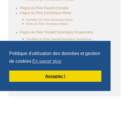
Pages du Père Faustin Dusabe
Pages du Père Dominique-Marie
Homélies du Père Dominique-Marie
Ecrits du Père Dominique-Marie
Pages du Père Oswald Nyamigezy Nsabimana
Homélies du Père Oswald Nyamigezy Nsabimana
Famille cistercienne
Politique d'utilisation des données et gestion
de cookies
En savoir plus
Le monachisme
Ecrits des frères
Accepter !
Médiathèques
CALENDRIER DES ÉVÈNEMENTS
Aucun évènement