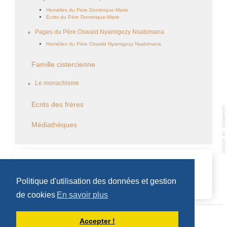
Homélies du Père Dominique-Marie
Ecrits du Père Dominique-Marie
Pages du Père Oswald Nyamigezy Nsabimana
Homélies du Père Oswald Nyamigezy Nsabimana
Famille cistercienne
Le monachisme
Ecrits des frères
Médiathèques
CALENDRIER DES ÉVÈNEMENTS
Politique d'utilisation des données et gestion
Aucun évènement
de cookies
En savoir plus
Accepter !