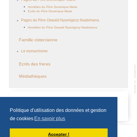
Homélies du Père Dominique-Marie
Ecrits du Père Dominique-Marie
Pages du Père Oswald Nyamigezy Nsabimana
Homélies du Père Oswald Nyamigezy Nsabimana
Famille cistercienne
Le monachisme
Ecrits des frères
Médiathèques
CALENDRIER DES ÉVÈNEMENTS
Politique d'utilisation des données et gestion
Aucun évènement
de cookies
En savoir plus
Accepter !