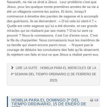
Nazareth, ne nie ce droit à Jésus. Leur problème c’est que
Jésus, pour les quelque trente premières années de sa vie a
été un villageois comme les autres. Et donc, lorsqu’il
commence à émettre des paroles de sagesse et à accomplir
des guérisons, ils se demandent : « D’où cela lui vient-il ? »
Quelle est cette sagesse qui lui a été donnée, et ces grands
miracles qui se réalisent par ses mains ? D’où lui vent ce
pouvoir ? Nous le connaissons, il est l’un d’entre nous. C’est
le fils du charpentier. Nous connaissons tous les membres de
sa famille qui vivent encore parmi nous. – N’ayant pas le
courage de déduire les conclusions des faits qu’ils observent,
ils rejettent ces faits et tout ce que Jésus a réalisé parmi eux.
LIRE LA SUITE : HOMILIA PARA EL MIERCOLES DE LA
4ª SEMANA DEL TIEMPO ORDINARIO (1 DE FEBRERO DE
2023)
HOMILIA PARA EL DOMINGO 2º DEL
TIEMPO ORDINARIO, 15 DE ENERO DE