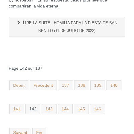
¿y nosotros?" En su respuesta, Jesús promete que
compartirán la vida eterna.
LIRE LA SUITE : HOMILIA PARA LA FIESTA DE SAN
BENITO (11 DE JULIO DE 2022)
Page 142 sur 187
Début
Précédent
137
138
139
140
141
142
143
144
145
146
Suivant
Fin