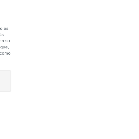
o es
ús.
en su
 que,
, como