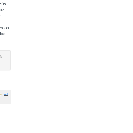
esús
uz.
n
extos
los.
AN