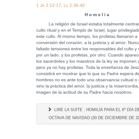
1 Jn 2:12-17; Lc 2:36-40
H o m e l i a
La religión de Israel estaba totalmente centrad
culto ritual y en el Templo de Israel, lugar privilegia
este culto. Al mismo tiempo, los profetas llamaron a 
conversión del corazón, a la justicia y al amor. Nun
faltado tensiones entre los responsables del culto y 
por un lado, y los profetas, por otro. Cuando apare
los sacerdotes y los maestros de la ley se imponen 
pero ya no hay profetas. Toda la enseñanza de Jes
consistirá en mostrar que lo que su Padre espera de
hombres no es ante todo una observancia cultual o r
sino la práctica del amor, la justicia y la misericordia
imagen de la actitud de su Padre hacia nosotros.
LIRE LA SUITE : HOMILÍA PARA EL 6º DÍA D
OCTAVA DE NAVIDAD (30 DE DICIEMBRE DE 20