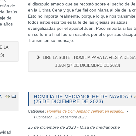
el discípulo amado que se recostó sobre el pecho de J
nsión de
en la Última Cena y que fue fiel con María al pie de la cr
 de Jesús
Esto no importa realmente, porque lo que nos transmite
aje de
todos estos escritos es la fe de las iglesias asiáticas
ce años
evangelizadas por el apóstol Juan. Poco importa si los t
en su forma final fueron escritos por él o por sus discípu
Transmiten su mensaje.
E LA
3)
LIRE LA SUITE : HOMILÍA PARA LA FIESTA DE S
JUAN (27 DE DICIEMBRE DE 2023)
A
HOMILÍA DE MEDIANOCHE DE NAVIDAD
(25 DE DICIEMBRE DE 2023)
Catégorie :
Homilías de Dom Armand Veilleux en español.
Publication : 25 décembre 2023
25 de diciembre de 2023 - Misa de medianoche
avidad