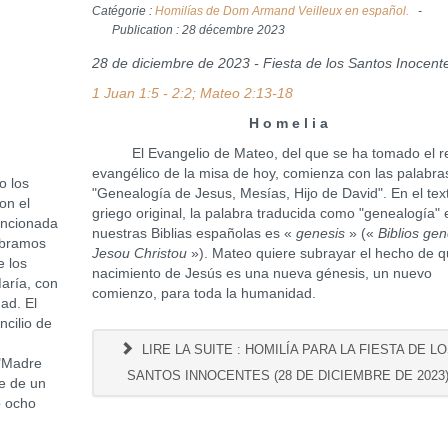
Catégorie :
Homilías de Dom Armand Veilleux en español.
Publication : 28 décembre 2023
28 de diciembre de 2023 - Fiesta de los Santos Inocent
1 Juan 1:5 - 2:2; Mateo 2:13-18
H o m e l i a
El Evangelio de Mateo, del que se ha tomado el re
evangélico de la misa de hoy, comienza con las palabra
 los
"Genealogía de Jesus, Mesías, Hijo de David". En el tex
on el
griego original, la palabra traducida como "genealogía" 
encionada
nuestras Biblias españolas es «
genesis
» («
Biblios gen
ebramos
Jesou Christou
»). Mateo quiere subrayar el hecho de q
e los
nacimiento de Jesús es una nueva génesis, un nuevo
María, con
comienzo, para toda la humanidad.
ad. El
ncilio de
LIRE LA SUITE : HOMILÍA PARA LA FIESTA DE L
 "Madre
SANTOS INNOCENTES (28 DE DICIEMBRE DE 2023
re de un
o ocho