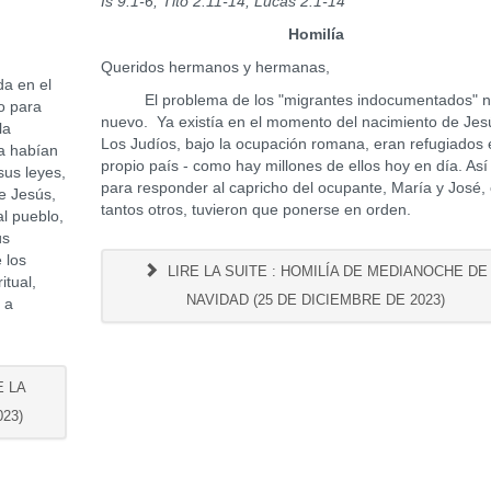
Is 9:1-6; Tito 2:11-14; Lucas 2:1-14
Homilía
Queridos hermanos y hermanas,
a en el
El problema de los "migrantes indocumentados" n
do para
nuevo. Ya existía en el momento del nacimiento de Jes
la
Los Judíos, bajo la ocupación romana, eran refugiados 
ca habían
propio país - como hay millones de ellos hoy en día. Así
sus leyes,
para responder al capricho del ocupante, María y José
ce Jesús,
tantos otros, tuvieron que ponerse en orden.
al pueblo,
ús
 los
LIRE LA SUITE : HOMILÍA DE MEDIANOCHE DE
itual,
NAVIDAD (25 DE DICIEMBRE DE 2023)
, a
E LA
23)