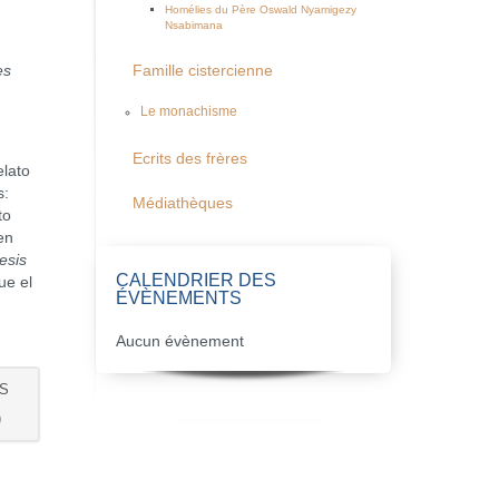
Homélies du Père Oswald Nyamigezy
Nsabimana
es
Famille cistercienne
Le monachisme
Ecrits des frères
lato
s:
Médiathèques
to
en
esis
CALENDRIER DES
ue el
ÉVÈNEMENTS
Aucun évènement
OS
)