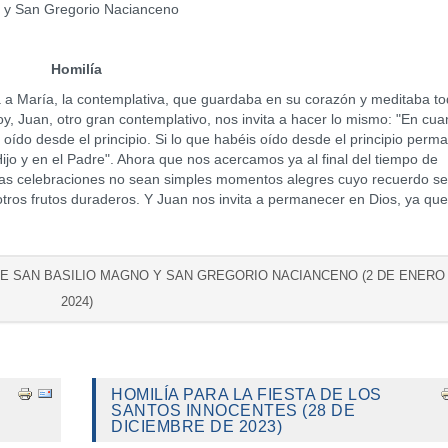
o y San Gregorio Nacianceno
Homilía
aría, la contemplativa, que guardaba en su corazón y meditaba to
oy, Juan, otro gran contemplativo, nos invita a hacer lo mismo: "En cua
oído desde el principio. Si lo que habéis oído desde el principio perm
jo y en el Padre". Ahora que nos acercamos ya al final del tiempo de
as celebraciones no sean simples momentos alegres cuyo recuerdo se
ros frutos duraderos. Y Juan nos invita a permanecer en Dios, ya que
 DE SAN BASILIO MAGNO Y SAN GREGORIO NACIANCENO (2 DE ENERO
2024)
HOMILÍA PARA LA FIESTA DE LOS
SANTOS INNOCENTES (28 DE
DICIEMBRE DE 2023)