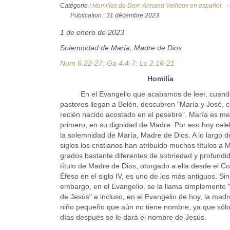
Catégorie :
Homilías de Dom Armand Veilleux en español.
Publication : 31 décembre 2023
1 de enero de 2023
Solemnidad de María, Madre de Dios
Num 6.22-27; Ga 4.4-7; Lc 2.16-21
Homilía
En el Evangelio que acabamos de leer, cuando
pastores llegan a Belén, descubren "María y José, c
recién nacido acostado en el pesebre". María es m
primero, en su dignidad de Madre. Por eso hoy cel
la solemnidad de María, Madre de Dios. A lo largo d
siglos los cristianos han atribuido muchos títulos a 
grados bastante diferentes de sobriedad y profundid
título de Madre de Dios, otorgado a ella desde el Co
Éfeso en el siglo IV, es uno de los más antiguos. Sin
embargo, en el Evangelio, se la llama simplemente
de Jesús" e incluso, en el Evangelio de hoy, la mad
niño pequeño que aún no tiene nombre, ya que sól
días después se le dará el nombre de Jesús.