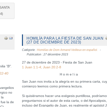
 SANTA
4)
HOMILÍA PARA LA FIESTA DE SAN JUAN
(27 DE DICIEMBRE DE 2023)
Catégorie :
Homilías de Dom Armand Veilleux en español.
Publication : 27 décembre 2023
27 de diciembre de 2023 - Fiesta de San Juan
lia "B".
1 Juan 1:1-4; Juan 20:2-8
,22-40
H o m e l i a
San Juan nos invita a la alegría en su primera carta, cu
comienzo leemos como primera lectura.
angelios
úrgico no
Si quisiéramos hacer una exégesis puntillosa, podríamo
 la
preguntarnos si el autor de esta carta, o del Apocalipsis,
 fue la de
incluso del Evangelio de Juan, es realmente el apóstol 
 C),