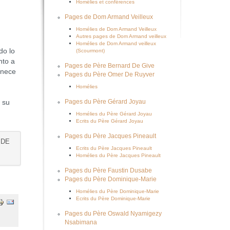
Homélies et conférences
Pages de Dom Armand Veilleux
Homélies de Dom Armand Veilleux
Autres pages de Dom Armand veilleux
Homélies de Dom Armand veilleux
do lo
(Scourmont)
nto a
Pages de Père Bernard De Give
anece
Pages du Père Omer De Ruyver
Homélies
 su
Pages du Père Gérard Joyau
Homélies du Père Gérard Joyau
Ecrits du Père Gérard Joyau
Pages du Père Jacques Pineault
 DE
Ecrits du Père Jacques Pineault
Homélies du Père Jacques Pineault
Pages du Père Faustin Dusabe
Pages du Père Dominique-Marie
Homélies du Père Dominique-Marie
Ecrits du Père Dominique-Marie
Pages du Père Oswald Nyamigezy
Nsabimana