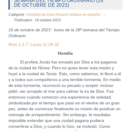
SEMANA DEL TIEMPO ORDINARIO (16
DE OCTUBRE DE 2023)
Catégorie :
Homilías de Dom Armand Veilleux en español.
Publication : 16 octobre 2023
16 de octubre de 2023 : lunes de la 28ª semana del Tiempo
Ordinario
Rom 1,1-7; Lucas 11:29-32
Homilía
El profeta Jonás fue enviado por Dios a los paganos
de la ciudad de Nínive. Pero no quiso tener esta misión y
huyó a la ciudad de Tarsis. Esto, como sabemos, le llevó a él
y a todos sus compañeros a una terrible tormenta. En medio
de esta tormenta, reconoció su pecado y aceptó -incluso
pidió- ser arrojado al mar para calmar la ira de Dios. Fue
entonces cuando comenzó una experiencia de soledad,
simbolizada por el tiempo que pasó en el vientre de un gran
pez, antes de comenzar finalmente su misión de predicar un
mensaje de arrepentimiento. Sin embargo, le resultaba
imposible entender que una ciudad pagana pudiera
convertirse a Dios; y cuando lo hizo, se molestó. Como