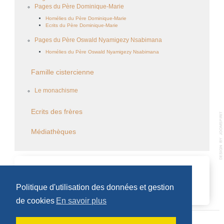
Pages du Père Dominique-Marie
Homélies du Père Dominique-Marie
Ecrits du Père Dominique-Marie
Pages du Père Oswald Nyamigezy Nsabimana
Homélies du Père Oswald Nyamigezy Nsabimana
Famille cistercienne
Le monachisme
Ecrits des frères
Médiathèques
CALENDRIER DES ÉVÈNEMENTS
Politique d'utilisation des données et gestion
Aucun évènement
de cookies
En savoir plus