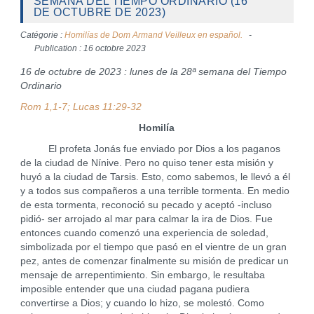
SEMANA DEL TIEMPO ORDINARIO (16
DE OCTUBRE DE 2023)
Catégorie :
Homilías de Dom Armand Veilleux en español.
Publication : 16 octobre 2023
16 de octubre de 2023 : lunes de la 28ª semana del Tiempo
Ordinario
Rom 1,1-7; Lucas 11:29-32
Homilía
El profeta Jonás fue enviado por Dios a los paganos
de la ciudad de Nínive. Pero no quiso tener esta misión y
huyó a la ciudad de Tarsis. Esto, como sabemos, le llevó a él
y a todos sus compañeros a una terrible tormenta. En medio
de esta tormenta, reconoció su pecado y aceptó -incluso
pidió- ser arrojado al mar para calmar la ira de Dios. Fue
entonces cuando comenzó una experiencia de soledad,
simbolizada por el tiempo que pasó en el vientre de un gran
pez, antes de comenzar finalmente su misión de predicar un
mensaje de arrepentimiento. Sin embargo, le resultaba
imposible entender que una ciudad pagana pudiera
convertirse a Dios; y cuando lo hizo, se molestó. Como