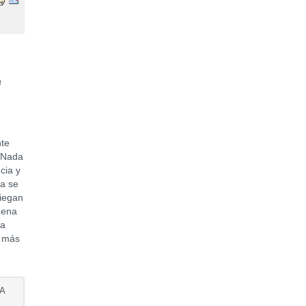
a
nte
. Nada
cia y
ia se
niegan
uena
ma
, más
LA