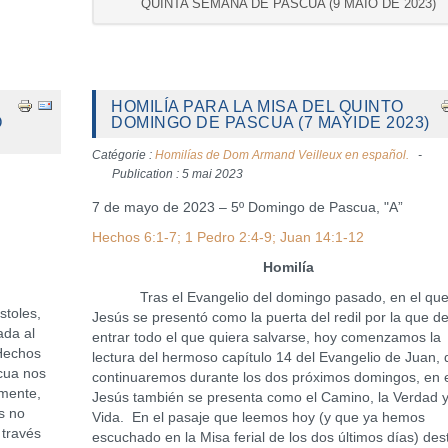
QUINTA SEMANA DE PASCUA (9 MAIO DE 2023)
HOMILÍA PARA LA MISA DEL QUINTO
O
DOMINGO DE PASCUA (7 MAYIDE 2023)
Catégorie :
Homilías de Dom Armand Veilleux en español.
Publication : 5 mai 2023
7 de mayo de 2023 – 5º Domingo de Pascua, "A”
Hechos 6:1-7; 1 Pedro 2:4-9; Juan 14:1-12
Homilía
Tras el Evangelio del domingo pasado, en el qu
toles,
Jesús se presentó como la puerta del redil por la que d
ada al
entrar todo el que quiera salvarse, hoy comenzamos la
 Hechos
lectura del hermoso capítulo 14 del Evangelio de Juan,
cua nos
continuaremos durante los dos próximos domingos, en 
amente,
Jesús también se presenta como el Camino, la Verdad y
s no
Vida. En el pasaje que leemos hoy (y que ya hemos
 través
escuchado en la Misa ferial de los dos últimos días) de