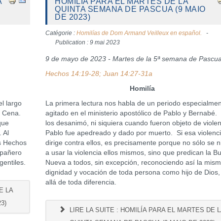
A
HOMILÍA PARA EL MARTES DE LA
QUINTA SEMANA DE PASCUA (9 MAIO
DE 2023)
Catégorie :
Homilías de Dom Armand Veilleux en español.
Publication : 9 mai 2023
9 de mayo de 2023 - Martes de la 5ª semana de Pascu
Hechos 14:19-28; Juan 14:27-31a
Homilía
el largo
La primera lectura nos habla de un periodo especialme
a Cena.
agitado en el ministerio apostólico de Pablo y Bernabé
que
los desanimó, ni siquiera cuando fueron objeto de violen
 Al
Pablo fue apedreado y dado por muerto. Si esa violenc
os Hechos
dirige contra ellos, es precisamente porque no sólo se 
mpañero
a usar la violencia ellos mismos, sino que predican la B
gentiles.
Nueva a todos, sin excepción, reconociendo así la mis
dignidad y vocación de toda persona como hijo de Dios
allá de toda diferencia.
E LA
3)
LIRE LA SUITE : HOMILÍA PARA EL MARTES DE 