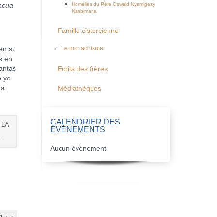
Homélies du Père Oswald Nyamigezy
scua
Nsabimana
Famille cistercienne
en su
Le monachisme
s en
antas
Ecrits des frères
o yo
da
Médiathèques
CALENDRIER DES
 LA
ÉVÈNEMENTS
)
Aucun évènement