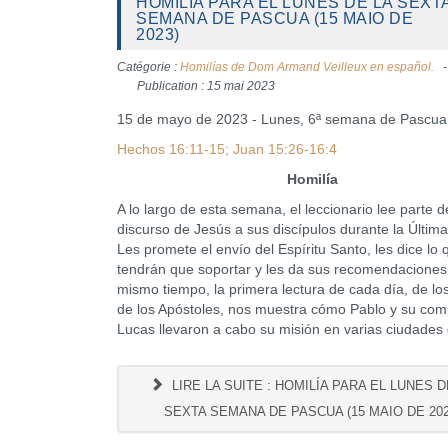
HOMILÍA PARA EL LUNES DE LA SEXT
SEMANA DE PASCUA (15 MAIO DE
2023)
Catégorie :
Homilías de Dom Armand Veilleux en español.
Publication : 15 mai 2023
15 de mayo de 2023 - Lunes, 6ª semana de Pascua
Hechos 16:11-15; Juan 15:26-16:4
Homilía
A lo largo de esta semana, el leccionario lee parte d
discurso de Jesús a sus discípulos durante la Últim
Les promete el envío del Espíritu Santo, les dice lo 
tendrán que soportar y les da sus recomendaciones.
mismo tiempo, la primera lectura de cada día, de l
de los Apóstoles, nos muestra cómo Pablo y su co
Lucas llevaron a cabo su misión en varias ciudades 
LIRE LA SUITE : HOMILÍA PARA EL LUNES D
SEXTA SEMANA DE PASCUA (15 MAIO DE 202