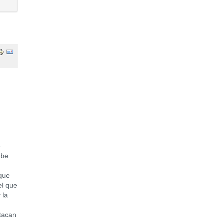
e
ebe
 que
el que
 la
stacan