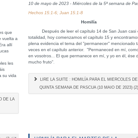
10 de mayo de 2023 - Miércoles de la 5ª semana de Pa
Hechos 15:1-6; Juan 15:1-8
Homilía
Después de leer el capítulo 14 de San Juan casi 
es que
totalidad, hoy comenzamos el capítulo 15 y encontramo
e vuelta a
plena evidencia el tema del "permanecer" mencionado t
ra allí
veces en el capítulo anterior. "Permaneced en mí, com
Lucas
en vosotros... El que permanece en mí, y yo en él, ése 
mucho fruto".
les les
áis
a su vida
LIRE LA SUITE : HOMILÍA PARA EL MIERCOLES DE
QUINTA SEMANA DE PASCUA (10 MAIO DE 2023) (2
D DE LA