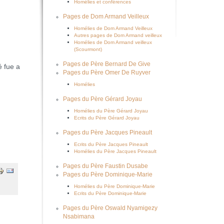
Homélies et conférences
Pages de Dom Armand Veilleux
Homélies de Dom Armand Veilleux
Autres pages de Dom Armand veilleux
Homélies de Dom Armand veilleux
(Scourmont)
Pages de Père Bernard De Give
é fue a
Pages du Père Omer De Ruyver
Homélies
Pages du Père Gérard Joyau
Homélies du Père Gérard Joyau
Ecrits du Père Gérard Joyau
Pages du Père Jacques Pineault
Ecrits du Père Jacques Pineault
Homélies du Père Jacques Pineault
Pages du Père Faustin Dusabe
Pages du Père Dominique-Marie
Homélies du Père Dominique-Marie
Ecrits du Père Dominique-Marie
Pages du Père Oswald Nyamigezy
Nsabimana