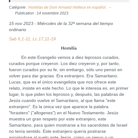
Catégorie :
Homilías de Dom Armand Veilleux en español.
Publication : 14 novembre 2023
15 nov 2023 - Miércoles de la 32ª semana del tiempo
ordinario
Sab 6,1-11; Lc 17,11-19
Homilía
En este Evangelio vemos a diez leprosos curados,
curados porque creyeron. Los diez creyeron y, por tanto,
fueron curados por su fe; sin embargo, sólo uno pensó en
volver para dar gracias. Era extranjero. Era Samaritano.
Lucas, que es el único evangelista que nos ofrece este
relato, insiste en este hecho. Lo que le interesa es, en primer
lugar, lo que piden los leprosos y, después, las palabras de
Jesús cuando vuelve el Samaritano, al que llama "este
extranjero". Es la única vez que aparece la palabra
"forastero" ("allogenes") en el Nuevo Testamento. Jesús
muestra un gran respeto por este extranjero, este
Samaritano, para quien mostrarse a los sacerdotes de Israel
no tenía sentido. Este extranjero quería postrarse
arrojándose al suelo ante Jesús, como un siervo o un