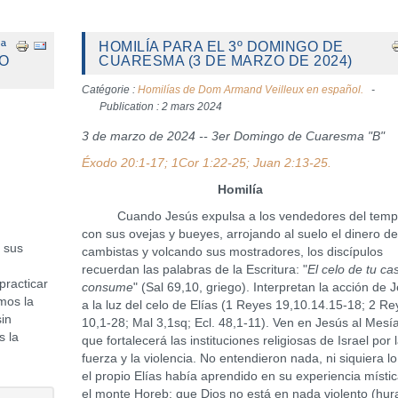
ª
HOMILÍA PARA EL 3º DOMINGO DE
ZO
CUARESMA (3 DE MARZO DE 2024)
Catégorie :
Homilías de Dom Armand Veilleux en español.
Publication : 2 mars 2024
3 de marzo de 2024 -- 3er Domingo de Cuaresma "B"
Éxodo 20:1-17; 1Cor 1:22-25; Juan 2:13-25.
Homilía
Cuando Jesús expulsa a los vendedores del templ
con sus ovejas y bueyes, arrojando al suelo el dinero de
 sus
cambistas y volcando sus mostradores, los discípulos
recuerdan las palabras de la Escritura: "
El celo de tu c
practicar
consume
" (Sal 69,10, griego). Interpretan la acción de 
mos la
a la luz del celo de Elías (1 Reyes 19,10.14.15-18; 2 Re
sin
10,1-28; Mal 3,1sq; Ecl. 48,1-11). Ven en Jesús al Mesí
s la
que fortalecerá las instituciones religiosas de Israel por 
fuerza y la violencia. No entendieron nada, ni siquiera l
el propio Elías había aprendido en su experiencia místi
el monte Horeb: que Dios no está en nada violento (hur