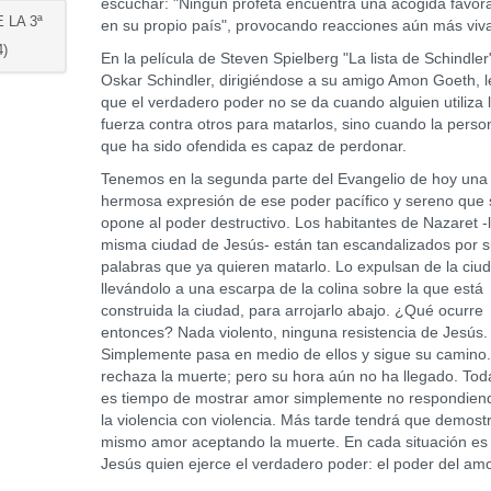
escuchar: "Ningún profeta encuentra una acogida favor
 LA 3ª
en su propio país", provocando reacciones aún más viv
)
En la película de Steven Spielberg "La lista de Schindler
Oskar Schindler, dirigiéndose a su amigo Amon Goeth, l
que el verdadero poder no se da cuando alguien utiliza 
fuerza contra otros para matarlos, sino cuando la perso
que ha sido ofendida es capaz de perdonar.
Tenemos en la segunda parte del Evangelio de hoy una
hermosa expresión de ese poder pacífico y sereno que 
opone al poder destructivo. Los habitantes de Nazaret -
misma ciudad de Jesús- están tan escandalizados por 
palabras que ya quieren matarlo. Lo expulsan de la ciu
llevándolo a una escarpa de la colina sobre la que está
construida la ciudad, para arrojarlo abajo. ¿Qué ocurre
entonces? Nada violento, ninguna resistencia de Jesús.
Simplemente pasa en medio de ellos y sigue su camino
rechaza la muerte; pero su hora aún no ha llegado. Tod
es tiempo de mostrar amor simplemente no respondien
la violencia con violencia. Más tarde tendrá que demostr
mismo amor aceptando la muerte. En cada situación es
Jesús quien ejerce el verdadero poder: el poder del amo