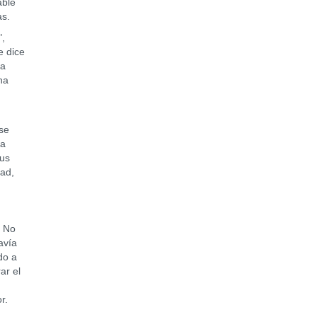
able
as.
",
e dice
la
na
se
la
sus
dad,
. No
avía
do a
ar el
r.