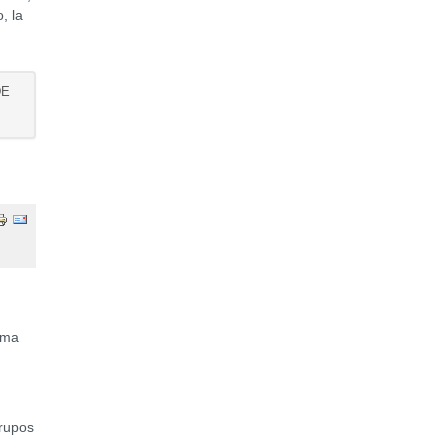
, la
DE
sma
grupos