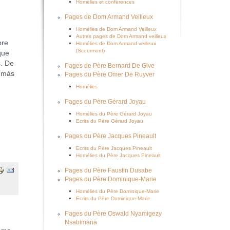
Homélies et conférences
Pages de Dom Armand Veilleux
Homélies de Dom Armand Veilleux
Autres pages de Dom Armand veilleux
pre
Homélies de Dom Armand veilleux
(Scourmont)
que
. De
Pages de Père Bernard De Give
o más
Pages du Père Omer De Ruyver
Homélies
Pages du Père Gérard Joyau
Homélies du Père Gérard Joyau
Ecrits du Père Gérard Joyau
Pages du Père Jacques Pineault
Ecrits du Père Jacques Pineault
Homélies du Père Jacques Pineault
Pages du Père Faustin Dusabe
Pages du Père Dominique-Marie
Homélies du Père Dominique-Marie
Ecrits du Père Dominique-Marie
Pages du Père Oswald Nyamigezy
Nsabimana