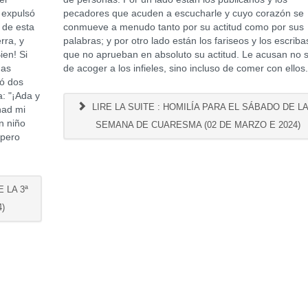
s expulsó
pecadores que acuden a escucharle y cuyo corazón se
 de esta
conmueve a menudo tanto por su actitud como por sus
rra, y
palabras; y por otro lado están los fariseos y los escriba
ien! Si
que no aprueban en absoluto su actitud. Le acusan no 
nas
de acoger a los infieles, sino incluso de comer con ellos
mó dos
a: "¡Ada y
LIRE LA SUITE : HOMILÍA PARA EL SÁBADO DE LA
had mi
n niño
SEMANA DE CUARESMA (02 DE MARZO E 2024)
 pero
 LA 3ª
)