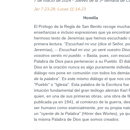
7 de marzo de 2024 - Jueves de la 3ª semana de 
Jer 7:23-28; Lucas 11:14-23
Homilía
El Prólogo de la Regla de San Benito recoge mucha
enseñanzas e incluso expresiones que ya encontra
hermoso texto de Jeremías que hemos escuchado
primera lectura. "
Escuchad mi voz
(dice el Señor, p
Jeremías), --
Escuchad mi voz: yo seré vuestro Dios
vosotros seréis mi pueblo
. » Basta, pues, con escuc
Palabra de Dios para pertenecer a su Pueblo. El di
Dios en la oración nunca es algo puramente individu
diálogo nos pone en comunión con todos los demás
de la palabra
". Es este mismo diálogo el que nos co
"Pueblo" o "Iglesia". Esta palabra de la Escritura fue 
intuición fundamental del gran teólogo alemán Karl 
quien, en una de sus primeras obras, una obra de fi
publicada ya en 1941, al comienzo de la guerra, desc
ser humano como esencialmente, por su propia natu
un "
oyente de la Palabra
" (Hörer des Wortes), ya qu
la misma Palabra de Dios que somos creados.