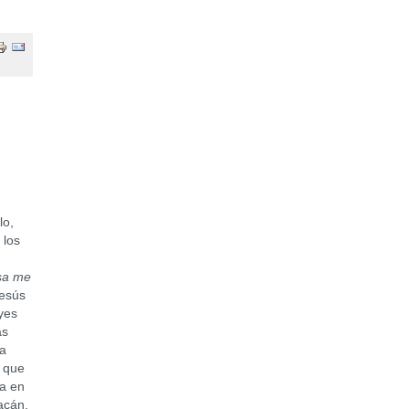
o,
 los
asa me
Jesús
yes
as
la
o que
ca en
acán,