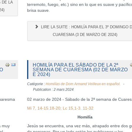
S DE LA
terremoto, fuego, etc.) sino en lo que es suave y pacífico
24)
brisa suave.
LIRE LA SUITE : HOMILÍA PARA EL 3º DOMINGO 
CUARESMA (3 DE MARZO DE 2024)
HOMILÍA PARA EL SÁBADO DE LA 2ª
ZO
SEMANA DE CUARESMA (02 DE MARZO
E 2024)
Catégorie :
Homilías de Dom Armand Veilleux en español.
Publication : 2 mars 2024
Cuaresma
02 marzo de 2024 - Sábado de la 2ª semana de Cuare
Mi 7, 14-15.18-20; Lc 15,1-3. 11-32
Homilía
a muy
Jesús se encuentra, una vez más, atrapado entre dos 
el
de personas. Por un lado están los publicanos y los