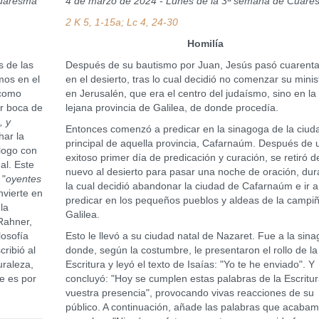
Cuaresma
4 de marzo de 2024 - Lunes de la 3ª semana de Cuar
2 K 5, 1-15a; Lc 4, 24-30
Homilía
s de las
Después de su bautismo por Juan, Jesús pasó cuarenta
mos en el
en el desierto, tras lo cual decidió no comenzar su minis
 como
en Jerusalén, que era el centro del judaísmo, sino en la
or boca de
lejana provincia de Galilea, de donde procedía.
, y
Entonces comenzó a predicar en la sinagoga de la ciud
har la
principal de aquella provincia, Cafarnaúm. Después de 
álogo con
exitoso primer día de predicación y curación, se retiró d
al. Este
nuevo al desierto para pasar una noche de oración, dur
 "
oyentes
la cual decidió abandonar la ciudad de Cafarnaúm e ir a
nvierte en
predicar en los pequeños pueblos y aldeas de la campi
la
Galilea.
Rahner,
losofía
Esto le llevó a su ciudad natal de Nazaret. Fue a la sin
ribió al
donde, según la costumbre, le presentaron el rollo de la
raleza,
Escritura y leyó el texto de Isaías: "Yo te he enviado". Y
e es por
concluyó: "Hoy se cumplen estas palabras de la Escritu
vuestra presencia", provocando vivas reacciones de su
público. A continuación, añade las palabras que acaba