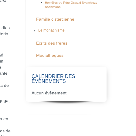
esma
Homélies du Père Oswald Nyamigezy
Nsabimana
Famille cistercienne
 días
Le monachisme
terio
Ecrits des frères
ad
Médiathèques
un
e
ante
CALENDRIER DES
ÉVÈNEMENTS
ña de
Aucun évènement
agoga,
ra en
mos de