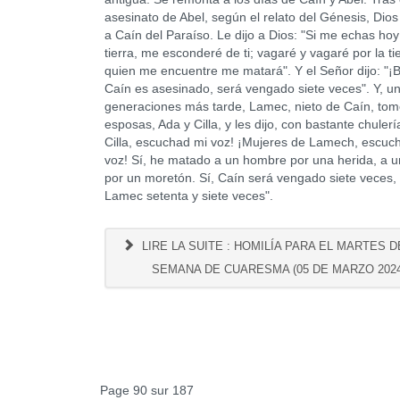
asesinato de Abel, según el relato del Génesis, Dio
a Caín del Paraíso. Le dijo a Dios: "Si me echas hoy
tierra, me esconderé de ti; vagaré y vagaré por la tie
quien me encuentre me matará". Y el Señor dijo: "¡B
Caín es asesinado, será vengado siete veces". Y, u
generaciones más tarde, Lamec, nieto de Caín, to
esposas, Ada y Cilla, y les dijo, con bastante chulerí
Cilla, escuchad mi voz! ¡Mujeres de Lamech, escuc
voz! Sí, he matado a un hombre por una herida, a u
por un moretón. Sí, Caín será vengado siete veces,
Lamec setenta y siete veces".
LIRE LA SUITE : HOMILÍA PARA EL MARTES DE
SEMANA DE CUARESMA (05 DE MARZO 2024
Page 90 sur 187