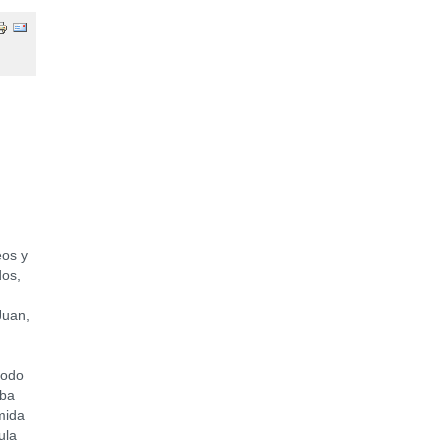
eos y
dos,
Juan,
l
todo
aba
mida
ula