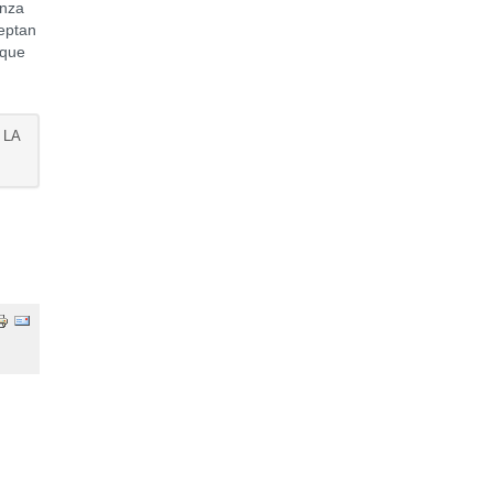
anza
ceptan
 que
 LA