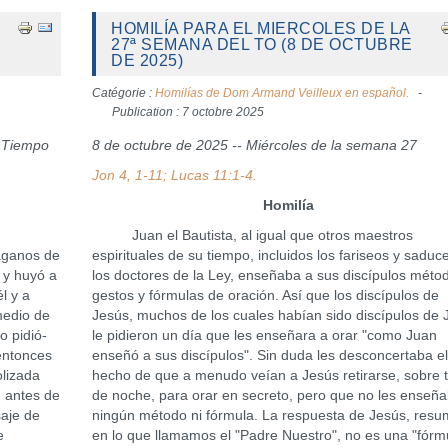
HOMILÍA PARA EL MIERCOLES DE LA
27ª SEMANA DEL TO (8 DE OCTUBRE
DE 2025)
Catégorie :
Homilías de Dom Armand Veilleux en español.
Publication : 7 octobre 2025
l Tiempo
8 de octubre de 2025 -- Miércoles de la semana 27
Jon 4, 1-11; Lucas 11:1-4.
Homilía
Juan el Bautista, al igual que otros maestros
aganos de
espirituales de su tiempo, incluidos los fariseos y saduc
 y huyó a
los doctores de la Ley, enseñaba a sus discípulos méto
l y a
gestos y fórmulas de oración. Así que los discípulos de
medio de
Jesús, muchos de los cuales habían sido discípulos de 
o pidió-
le pidieron un día que les enseñara a orar "como Juan
 entonces
enseñó a sus discípulos". Sin duda les desconcertaba e
lizada
hecho de que a menudo veían a Jesús retirarse, sobre 
, antes de
de noche, para orar en secreto, pero que no les enseñ
aje de
ningún método ni fórmula. La respuesta de Jesús, resu
e
en lo que llamamos el "Padre Nuestro", no es una "fórm