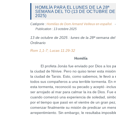
HOMILÍA PARA EL LUNES DE LA 28ª
SEMANA DEL TO (13 DE OCTUBRE DE
2025)
Catégorie :
Homilías de Dom Armand Veilleux en español.
Publication : 13 octobre 2025
13 de octubre de 2025 : lunes de la 28ª semana de
Ordinario
Rom 1,1-7; Lucas 11:29-32
Homilía
El profeta Jonás fue enviado por Dios a los p
la ciudad de Nínive. Pero no quiso tener esta misión
la ciudad de Tarsis. Esto, como sabemos, le llevó a é
todos sus compañeros a una terrible tormenta. En 
esta tormenta, reconoció su pecado y aceptó -inclus
ser arrojado al mar para calmar la ira de Dios. Fue
cuando comenzó una experiencia de soledad, simbo
por el tiempo que pasó en el vientre de un gran pez
comenzar finalmente su misión de predicar un mens
arrepentimiento. Sin embargo, le resultaba imposibl