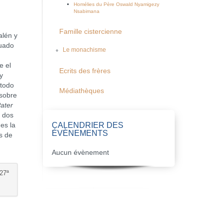
Homélies du Père Oswald Nyamigezy
Nsabimana
Famille cistercienne
alén y
tuado
Le monachisme
e el
Ecrits des frères
y
 todo
Médiathèques
 sobre
ater
s dos
CALENDRIER DES
es la
ÉVÈNEMENTS
s de
Aucun évènement
27ª