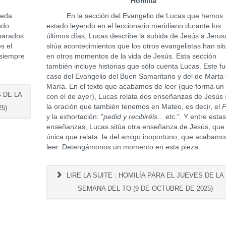
Homilía
ueda
En la sección del Evangelio de Lucas que hemos
ndo
estado leyendo en el leccionario meridiano durante los
parados
últimos días, Lucas describe la subida de Jesús a Jerus
s el
sitúa acontecimientos que los otros evangelistas han si
 siempre
en otros momentos de la vida de Jesús. Esta sección
también incluye historias que sólo cuenta Lucas. Este fu
caso del Evangelio del Buen Samaritano y del de Marta 
María. En el texto que acabamos de leer (que forma un
S DE LA
con el de ayer), Lucas relata dos enseñanzas de Jesús
la oración que también tenemos en Mateo, es decir, el
P
5)
y la exhortación: "
pedid y recibiréis...
etc.". Y entre esta
enseñanzas, Lucas sitúa otra enseñanza de Jesús, que 
única que relata: la del amigo inoportuno, que acabamo
leer. Detengámonos un momento en esta pieza.
LIRE LA SUITE : HOMILÍA PARA EL JUEVES DE LA 
SEMANA DEL TO (9 DE OCTUBRE DE 2025)