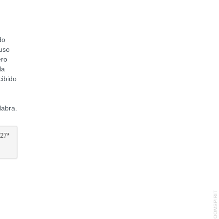
do
luso
ero
la
cibido
labra.
27ª