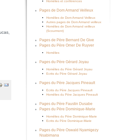
Homélies et conférences
Pages de Dom Armand Veilleux
Homélies de Dom Armand Veilleux
Autres pages de Dom Armand veilleux
Homélies de Dom Armand veilleux
(Scourmont)
ucas,
Pages de Père Bernard De Give
Pages du Père Omer De Ruyver
Homélies
Pages du Père Gérard Joyau
Homélies du Père Gérard Joyau
Ecrits du Père Gérard Joyau
Pages du Père Jacques Pineault
Ecrits du Père Jacques Pineault
Homélies du Père Jacques Pineault
Pages du Père Faustin Dusabe
Pages du Père Dominique-Marie
Homélies du Père Dominique-Marie
Ecrits du Père Dominique-Marie
Pages du Père Oswald Nyamigezy
Nsabimana