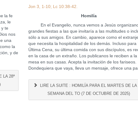
Jon 3, 1-10; Lc 10:38-42.
 la fe
Homilía
za, le
En el Evangelio, nunca vemos a Jesús organizan
 y te
grandes fiestas a las que invitaría a las multitudes o inc
Dios nos
sólo a sus amigos. En cambio, aparece como el extranj
de una
que necesita la hospitalidad de los demás. Incluso para 
 como la
Última Cena, su última comida con sus discípulos, es re
ción, y de
en la casa de un extraño. Los publicanos le reciben a la
mesa en sus casas. Acepta la invitación de los fariseos.
Dondequiera que vaya, lleva un mensaje, ofrece una pa
 LA 28ª
)
LIRE LA SUITE : HOMILÍA PARA EL MARTES DE LA 
SEMANA DEL TO (7 DE OCTUBRE DE 2025)