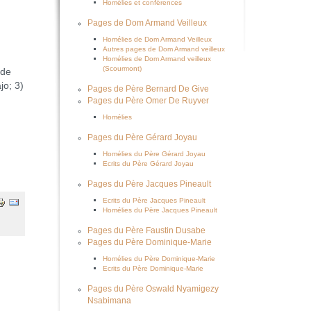
Homélies et conférences
Pages de Dom Armand Veilleux
Homélies de Dom Armand Veilleux
Autres pages de Dom Armand veilleux
Homélies de Dom Armand veilleux
(Scourmont)
 de
jo; 3)
Pages de Père Bernard De Give
Pages du Père Omer De Ruyver
Homélies
Pages du Père Gérard Joyau
Homélies du Père Gérard Joyau
Ecrits du Père Gérard Joyau
Pages du Père Jacques Pineault
Ecrits du Père Jacques Pineault
Homélies du Père Jacques Pineault
Pages du Père Faustin Dusabe
Pages du Père Dominique-Marie
Homélies du Père Dominique-Marie
Ecrits du Père Dominique-Marie
Pages du Père Oswald Nyamigezy
Nsabimana