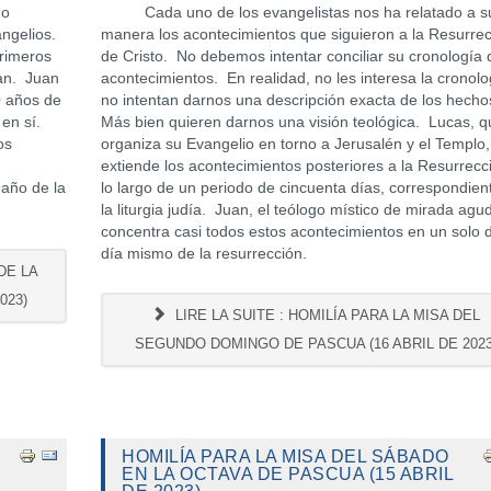
no
Cada uno de los evangelistas nos ha relatado a s
angelios.
manera los acontecimientos que siguieron a la Resurre
primeros
de Cristo. No debemos intentar conciliar su cronología 
uan. Juan
acontecimientos. En realidad, no les interesa la cronolo
0 años de
no intentan darnos una descripción exacta de los hecho
 en sí.
Más bien quieren darnos una visión teológica. Lucas, q
os
organiza su Evangelio en torno a Jerusalén y el Templo,
extiende los acontecimientos posteriores a la Resurrecc
maño de la
lo largo de un periodo de cincuenta días, correspondien
la liturgia judía. Juan, el teólogo místico de mirada agu
concentra casi todos estos acontecimientos en un solo d
día mismo de la resurrección.
DE LA
023)
LIRE LA SUITE : HOMILÍA PARA LA MISA DEL
SEGUNDO DOMINGO DE PASCUA (16 ABRIL DE 2023
HOMILÍA PARA LA MISA DEL SÁBADO
EN LA OCTAVA DE PASCUA (15 ABRIL