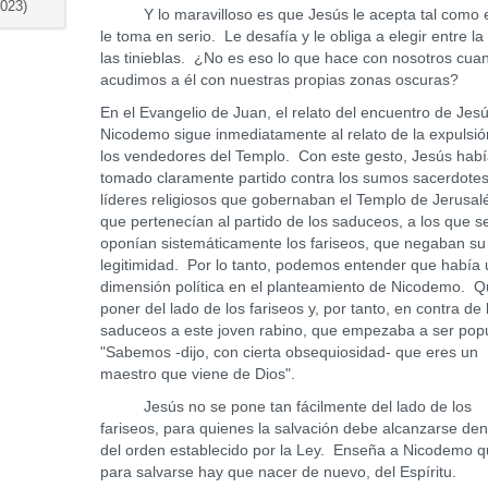
023)
Y lo maravilloso es que Jesús le acepta tal como 
le toma en serio. Le desafía y le obliga a elegir entre la 
las tinieblas. ¿No es eso lo que hace con nosotros cua
acudimos a él con nuestras propias zonas oscuras?
En el Evangelio de Juan, el relato del encuentro de Jes
Nicodemo sigue inmediatamente al relato de la expulsió
los vendedores del Templo. Con este gesto, Jesús hab
tomado claramente partido contra los sumos sacerdotes
líderes religiosos que gobernaban el Templo de Jerusal
que pertenecían al partido de los saduceos, a los que s
oponían sistemáticamente los fariseos, que negaban su
legitimidad. Por lo tanto, podemos entender que había
dimensión política en el planteamiento de Nicodemo. Q
poner del lado de los fariseos y, por tanto, en contra de 
saduceos a este joven rabino, que empezaba a ser pop
"Sabemos -dijo, con cierta obsequiosidad- que eres un
maestro que viene de Dios".
Jesús no se pone tan fácilmente del lado de los
fariseos, para quienes la salvación debe alcanzarse den
del orden establecido por la Ley. Enseña a Nicodemo 
para salvarse hay que nacer de nuevo, del Espíritu.