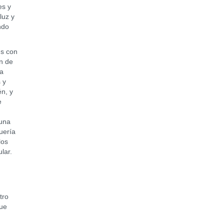
es y
luz y
ndo
ús con
n de
ía
 y
én, y
e
 una
uería
los
ular.
tro
que