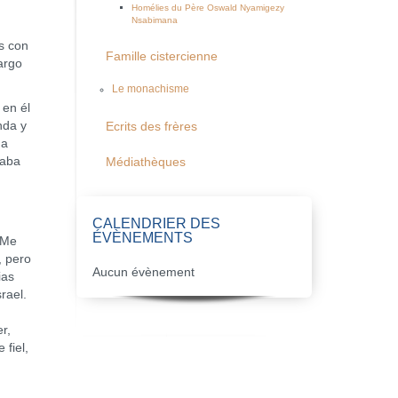
Homélies du Père Oswald Nyamigezy
Nsabimana
s con
Famille cistercienne
largo
Le monachisme
en él
nda y
Ecrits des frères
 a
taba
Médiathèques
CALENDRIER DES
ÉVÈNEMENTS
 Me
, pero
Aucun évènement
ias
srael.
r,
fiel,