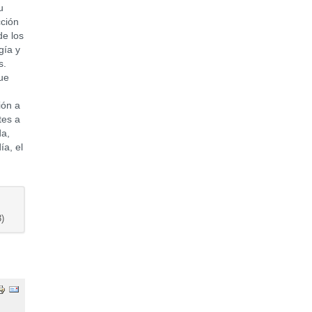
u
cción
de los
gía y
s.
ue
ión a
tes a
da,
ía, el
)