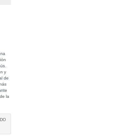
una
ión
sús.
en y
al de
emás
ante
de la
ADO