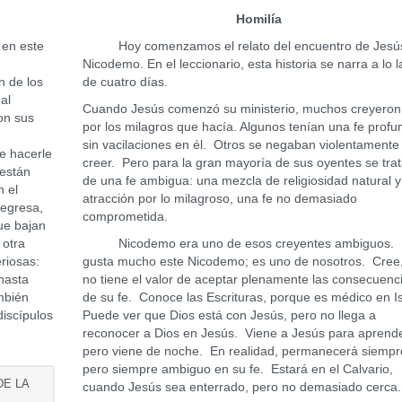
Homilía
en este
Hoy comenzamos el relato del encuentro de Jesú
Nicodemo. En el leccionario, esta historia se narra a lo 
n de los
de cuatro días.
al
Cuando Jesús comenzó su ministerio, muchos creyeron 
con sus
por los milagros que hacía. Algunos tenían una fe profu
sin vacilaciones en él. Otros se negaban violentamente
re hacerle
creer. Pero para la gran mayoría de sus oyentes se tra
 están
de una fe ambigua: una mezcla de religiosidad natural y
 el
atracción por lo milagroso, una fe no demasiado
regresa,
comprometida.
que bajan
 otra
Nicodemo era uno de esos creyentes ambiguos.
riosas:
gusta mucho este Nicodemo; es uno de nosotros. Cree
hasta
no tiene el valor de aceptar plenamente las consecuenc
mbién
de su fe. Conoce las Escrituras, porque es médico en I
iscípulos
Puede ver que Dios está con Jesús, pero no llega a
reconocer a Dios en Jesús. Viene a Jesús para aprende
pero viene de noche. En realidad, permanecerá siempre 
pero siempre ambiguo en su fe. Estará en el Calvario,
DE LA
cuando Jesús sea enterrado, pero no demasiado cerca.