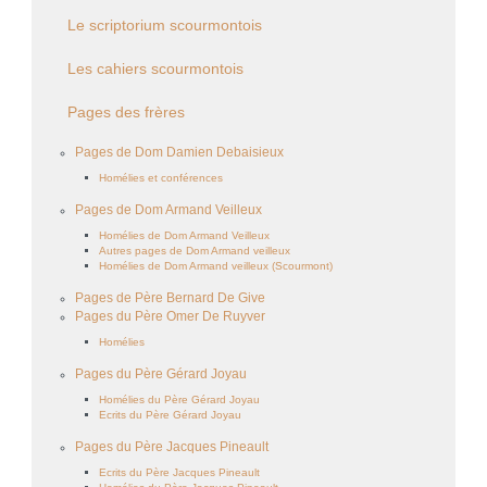
Le scriptorium scourmontois
Les cahiers scourmontois
Pages des frères
Pages de Dom Damien Debaisieux
Homélies et conférences
Pages de Dom Armand Veilleux
Homélies de Dom Armand Veilleux
Autres pages de Dom Armand veilleux
Homélies de Dom Armand veilleux (Scourmont)
Pages de Père Bernard De Give
Pages du Père Omer De Ruyver
Homélies
Pages du Père Gérard Joyau
Homélies du Père Gérard Joyau
Ecrits du Père Gérard Joyau
Pages du Père Jacques Pineault
Ecrits du Père Jacques Pineault