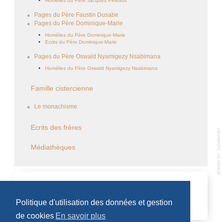
Homélies du Père Jacques Pineault
Pages du Père Faustin Dusabe
Pages du Père Dominique-Marie
Homélies du Père Dominique-Marie
Ecrits du Père Dominique-Marie
Pages du Père Oswald Nyamigezy Nsabimana
Homélies du Père Oswald Nyamigezy Nsabimana
Famille cistercienne
Le monachisme
Ecrits des frères
Médiathèques
CALENDRIER DES ÉVÈNEMENTS
Politique d'utilisation des données et gestion
Aucun évènement
de cookies
En savoir plus