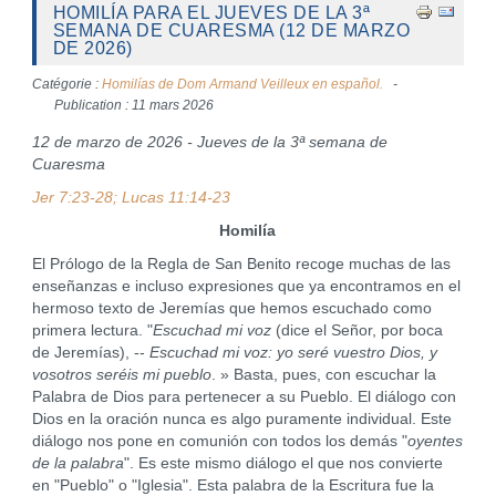
HOMILÍA PARA EL JUEVES DE LA 3ª
SEMANA DE CUARESMA (12 DE MARZO
DE 2026)
Catégorie :
Homilías de Dom Armand Veilleux en español.
Publication : 11 mars 2026
12 de marzo de 2026 - Jueves de la 3ª semana de
Cuaresma
Jer 7:23-28; Lucas 11:14-23
Homilía
El Prólogo de la Regla de San Benito recoge muchas de las
enseñanzas e incluso expresiones que ya encontramos en el
hermoso texto de Jeremías que hemos escuchado como
primera lectura. "
Escuchad mi voz
(dice el Señor, por boca
de Jeremías), --
Escuchad mi voz: yo seré vuestro Dios, y
vosotros seréis mi pueblo
. » Basta, pues, con escuchar la
Palabra de Dios para pertenecer a su Pueblo. El diálogo con
Dios en la oración nunca es algo puramente individual. Este
diálogo nos pone en comunión con todos los demás "
oyentes
de la palabra
". Es este mismo diálogo el que nos convierte
en "Pueblo" o "Iglesia". Esta palabra de la Escritura fue la