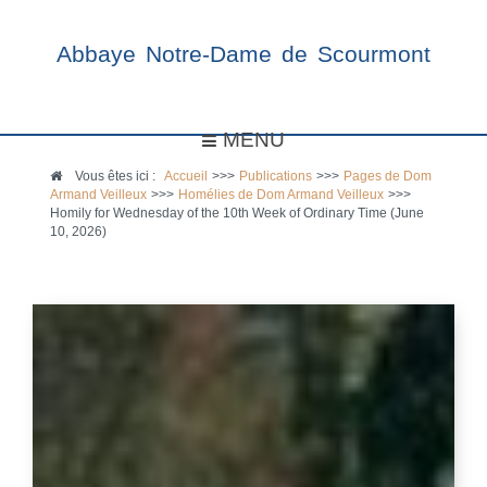
Abbaye Notre-Dame de Scourmont
MENU
Vous êtes ici :
Accueil
>>>
Publications
>>>
Pages de Dom
Armand Veilleux
>>>
Homélies de Dom Armand Veilleux
>>>
Homily for Wednesday of the 10th Week of Ordinary Time (June
10, 2026)