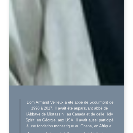
Dom Armand Veilleux a été abbé de Scourmont de
1998 à 2017. Il avait été auparavant abbé de
l'Abbaye de Mistassini, au Canada et de celle Holy
Spirit, en Géorgie, aux USA. Il avait aussi participé
à une fondation monastique au Ghana, en Afrique.