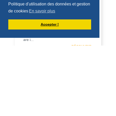
Politique d'utilisation des données et gestion
HOMILY FOR FRIDAY OF THE 18TH
WEEK OF ORDINARY TIME (AUGUST 7,
de cookies
En savoir plus
2026)
Accepter !
7 August 2026 - Friday of the 18th week,
odd year Nahum 2, 1…7; Mt. 16:24-28 H
O M I L Y All calls in the New Testament
are i...
DÉCOUVRIR
HOMILÍAS DE DOM ARMAND VEILLEUX
EN ESPAÑOL.
HOMILÍA PARA EL VIERNES DE LA 18ª
SEMANA DEL TIEMPO ORDINARIO (7 DE
AGOSTO DE 2026)
7 de agosto de 2026 -- Viernes de la 18ª
semana Nahum 2:1...7; Mt 16:24-28