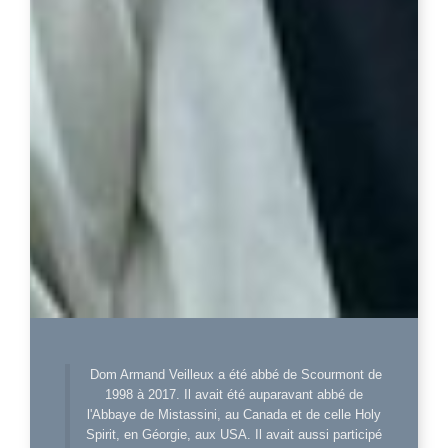
Dom Armand Veilleux a été abbé de Scourmont de
1998 à 2017. Il avait été auparavant abbé de
l'Abbaye de Mistassini, au Canada et de celle Holy
Spirit, en Géorgie, aux USA. Il avait aussi participé