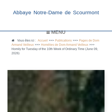
Abbaye Notre-Dame de Scourmont
MENU
Vous êtes ici :
Accueil
>>>
Publications
>>>
Pages de Dom
Armand Veilleux
>>>
Homélies de Dom Armand Veilleux
>>>
Homily for Tuesday of the 10th Week of Ordinary Time (June 09,
2026)