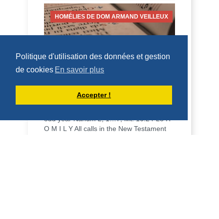
HOMÉLIES DE DOM ARMAND VEILLEUX
Politique d'utilisation des données et gestion
de cookies
En savoir plus
HOMILY FOR FRIDAY OF THE 18TH
WEEK OF ORDINARY TIME (AUGUST 7,
2026)
Accepter !
7 August 2026 - Friday of the 18th week,
odd year Nahum 2, 1…7; Mt. 16:24-28 H
O M I L Y All calls in the New Testament
are i...
DÉCOUVRIR
HOMILÍAS DE DOM ARMAND VEILLEUX
EN ESPAÑOL.