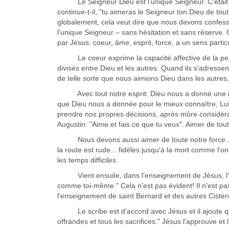
Le Seigneur Dieu est l'unique Seigneur. C'était là 
continue-t-il, "tu aimeras le Seigneur ton Dieu de tout
globalement, cela veut dire que nous devons confesser
l'unique Seigneur – sans hésitation et sans réserve. C
par Jésus: coeur, âme, esprit, force, a un se
Le coeur exprime la capacité affective de la perso
divisés entre Dieu et les autres. Quand ils s'adressen
de telle sorte que nous aimions Dieu dans les autres
Avec tout notre esprit: Dieu nous a donné une intel
que Dieu nous a donnée pour le mieux connaître, Lui
prendre nos propres décisions, après mûre considéra
Augustin: "Aime et fais ce que tu veux". Aimer de tout
Nous devons aussi aimer de toute notre force... Ce
la route est rude... fidèles jusqu'à la mort comme l'
les temps difficiles.
Vient ensuite, dans l'enseignement de Jésus, l'au
comme toi-même." Cela n'est pas évident! Il n'est pa
l'enseignement de saint Bernard et des autres Ciste
Le scribe est d'accord avec Jésus et il ajoute quelq
offrandes et tous les sacrifices." Jésus l'approuve et 