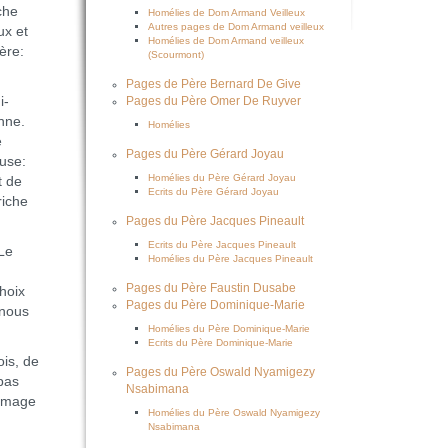
che
Homélies de Dom Armand Veilleux
Autres pages de Dom Armand veilleux
ux et
Homélies de Dom Armand veilleux
ère:
(Scourmont)
Pages de Père Bernard De Give
i-
Pages du Père Omer De Ruyver
nne.
Homélies
e
Pages du Père Gérard Joyau
euse:
Homélies du Père Gérard Joyau
t de
Ecrits du Père Gérard Joyau
riche
Pages du Père Jacques Pineault
Ecrits du Père Jacques Pineault
Le
Homélies du Père Jacques Pineault
Pages du Père Faustin Dusabe
choix
Pages du Père Dominique-Marie
 nous
Homélies du Père Dominique-Marie
Ecrits du Père Dominique-Marie
is, de
Pages du Père Oswald Nyamigezy
pas
Nsabimana
'image
Homélies du Père Oswald Nyamigezy
Nsabimana