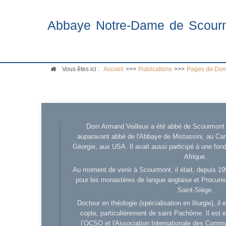
Abbaye Notre-Dame de Scour
Vous êtes ici :
Accueil
>>>
Publications
>>>
Pages de Dom
Dom Armand Veilleux a été abbé de Scourmont d
auparavant abbé de l'Abbaye de Mistassini, au Cana
Géorgie, aux USA. Il avait aussi participé à une fo
Afrique.
Au moment de venir à Scourmont, il était, depuis 19
pour les monastères de langue anglaise et Procureu
Saint-Siège.
Docteur en théologie (spécialisation en liturgie), i
copte, particulièrement de saint Pachôme. Il est en
l’OCSO et l'Association Internationale des Comm