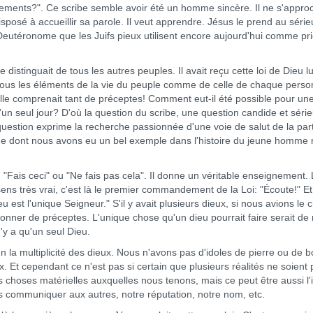
ments?". Ce scribe semble avoir été un homme sincère. Il ne s'appro
isposé à accueillir sa parole. Il veut apprendre. Jésus le prend au série
u Deutéronome que les Juifs pieux utilisent encore aujourd'hui comme pri
istinguait de tous les autres peuples. Il avait reçu cette loi de Dieu lu
 tous les éléments de la vie du peuple comme de celle de chaque perso
s. Elle comprenait tant de préceptes! Comment eut-il été possible pour un
un seul jour? D'où la question du scribe, une question candide et séri
question exprime la recherche passionnée d'une voie de salut de la par
 dont nous avons eu un bel exemple dans l'histoire du jeune homme 
is ceci" ou "Ne fais pas cela". Il donne un véritable enseignement. 
ens très vrai, c'est là le premier commandement de la Loi: "Écoute!" Et
est l'unique Seigneur." S'il y avait plusieurs dieux, si nous avions le 
donner de préceptes. L'unique chose qu'un dieu pourrait faire serait de
 n'y a qu'un seul Dieu.
multiplicité des dieux. Nous n'avons pas d'idoles de pierre ou de bo
 Et cependant ce n'est pas si certain que plusieurs réalités ne soient 
 choses matérielles auxquelles nous tenons, mais ce peut être aussi l
communiquer aux autres, notre réputation, notre nom, etc.