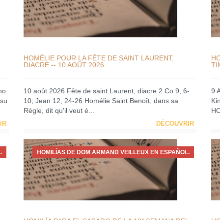
HOMÉLIE POUR LA FÊTE DE SAINT LAURENT,
HO
DIACRE -- 10 AOÛT 2026
TI
no
10 août 2026 Fête de saint Laurent, diacre 2 Co 9, 6-
9 
 su
10; Jean 12, 24-26 Homélie Saint Benoît, dans sa
Ki
Règle, dit qu'il veut é...
HO
IR
DÉCOUVRIR
.
HOMILÍAS DE DOM ARMAND VEILLEUX EN ESPAÑOL.