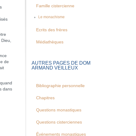
Famille cistercienne
s
Le monachisme
lisés
Ecrits des frères
tre
 Dieu,
Médiathèques
ence
ge de
AUTRES PAGES DE DOM
ARMAND VEILLEUX
it
, quand
Bibliographie personnelle
es dans
Chapitres
Questions monastiques
Questions cisterciennes
Événements monastiques