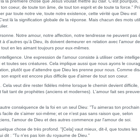
la première chose que Jésus voulait mettre au clair. C'est pourquoi,
 ton coeur, de toute ton âme, de tout ton esprit et de toute ta force." Pri
 par toute notre vie, toute notre existence, cette vérité que Dieu est
'est là la signification globale de la réponse. Mais chacun des mots uti
ns particulier.
nne. Notre amour, notre affection, notre tendresse ne peuvent pas ê
t à d’autres qu’à Dieu, ils doivent demeurer en relation avec l'amour de
, tout en les aimant toujours pour eux-mêmes.
ligence. Une expression de l'amour consiste à utiliser cette intellig
 et toutes ses créatures. Cela implique aussi que nous ayons le coura
tion, plutôt que d'attendre que Dieu les prenne pour nous. Comme disa
 son esprit est encore plus difficile que d'aimer de tout son coeur.
la veut dire rester fidèles même lorsque le chemin devient difficile
ont fait tant de prophètes (anciens et modernes). L'amour fait ses preuv
tre conséquence de la foi en un seul Dieu: "Tu aimeras ton prochain
s facile de s'aimer soi-même; et ce n'est pas sans raison que, selon
rciens, l'amour de Dieu et des autres commence par l'amour de soi.
ue chose de très profond. "[Cela] vaut mieux, dit-il, que toutes les
lui dit : "Tu n'es pas loin du royaume de Dieu."