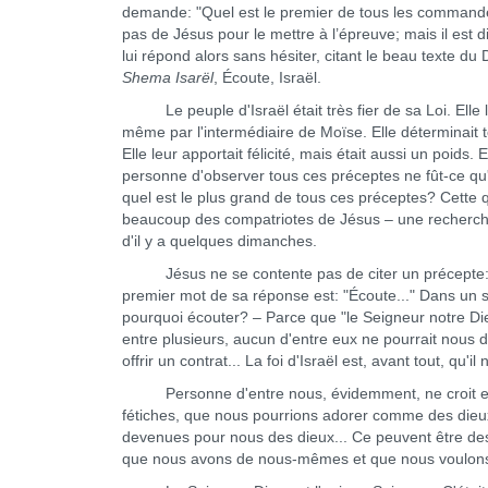
demande: "Quel est le premier de tous les commande
pas de Jésus pour le mettre à l’épreuve; mais il est d
lui répond alors sans hésiter, citant le beau texte d
Shema Isarël
, Écoute, Israël.
Le peuple d'Israël était très fier de sa Loi. Elle le d
même par l'intermédiaire de Moïse. Elle déterminait
Elle leur apportait félicité, mais était aussi un poid
personne d'observer tous ces préceptes ne fût-ce qu'
quel est le plus grand de tous ces préceptes? Cette 
beaucoup des compatriotes de Jésus – une recherche
d'il y a quelques dimanches.
Jésus ne se contente pas de citer un précepte: "Fa
premier mot de sa réponse est: "Écoute..." Dans un s
pourquoi écouter? – Parce que "le Seigneur notre Dieu 
entre plusieurs, aucun d'entre eux ne pourrait nous 
offrir un contrat... La foi d'Israël est, avant tout, qu'il
Personne d'entre nous, évidemment, ne croit en la 
fétiches, que nous pourrions adorer comme des dieux.
devenues pour nous des dieux... Ce peuvent être des
que nous avons de nous-mêmes et que nous voulons 