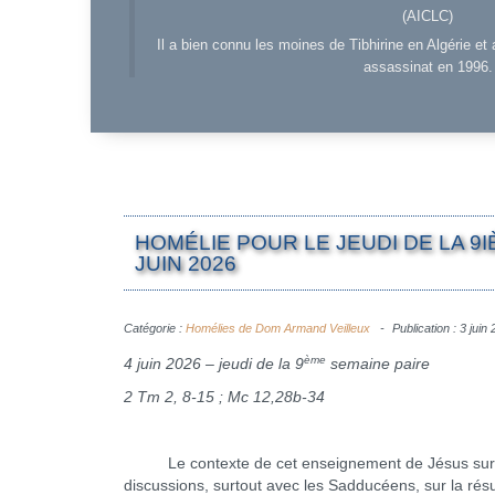
(AICLC)
Il a bien connu les moines de Tibhirine en Algérie et 
assassinat en 1996.
HOMÉLIE POUR LE JEUDI DE LA 9I
JUIN 2026
Catégorie :
Homélies de Dom Armand Veilleux
Publication : 3 juin
ème
4 juin 2026 – jeudi de la 9
semaine paire
2 Tm 2, 8-15 ; Mc 12,28b-34
Le contexte de cet enseignement de Jésus sur le 
discussions, surtout avec les Sadducéens, sur la résur