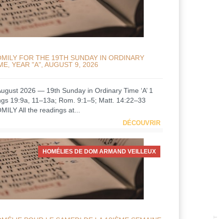
MILY FOR THE 19TH SUNDAY IN ORDINARY
ME, YEAR "A", AUGUST 9, 2026
August 2026 — 19th Sunday in Ordinary Time ‘A’ 1
ngs 19:9a, 11–13a; Rom. 9:1–5; Matt. 14:22–33
MILY All the readings at...
DÉCOUVRIR
HOMÉLIES DE DOM ARMAND VEILLEUX